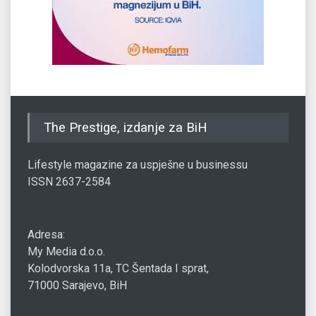
The Prestige, izdanje za BiH
Lifestyle magazine za uspješne u businessu
ISSN 2637-2584
Adresa:
My Media d.o.o.
Kolodvorska 11a, TC Šentada I sprat,
71000 Sarajevo, BiH