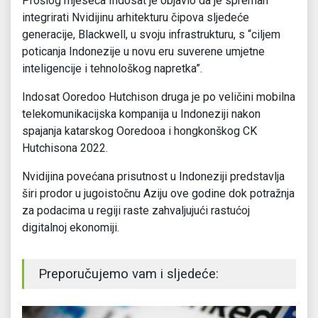
Prošlog mjeseca Indosat je objavio da je spreman
integrirati Nvidijinu arhitekturu čipova sljedeće
generacije, Blackwell, u svoju infrastrukturu, s “ciljem
poticanja Indonezije u novu eru suverene umjetne
inteligencije i tehnološkog napretka”.
Indosat Ooredoo Hutchison druga je po veličini mobilna
telekomunikacijska kompanija u Indoneziji nakon
spajanja katarskog Ooredooa i hongkonškog CK
Hutchisona 2022.
Nvidijina povećana prisutnost u Indoneziji predstavlja
širi prodor u jugoistočnu Aziju ove godine dok potražnja
za podacima u regiji raste zahvaljujući rastućoj
digitalnoj ekonomiji.
Preporučujemo vam i sljedeće: