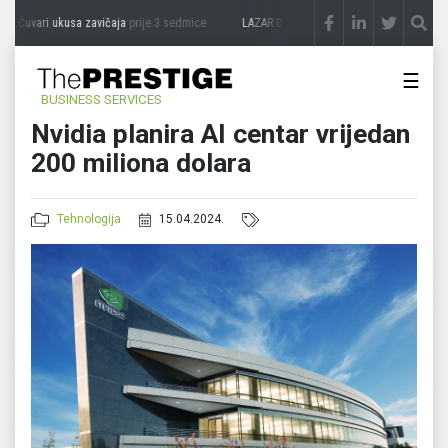
 Čuvari ukusa zavičaja
prije 3 sedmice
LAZAR ĐURIĆ: Promocija potencijal pretvara
☰
BUSINESS SERVICES
Nvidia planira AI centar vrijedan
200 miliona dolara
Tehnologija
15.04.2024.