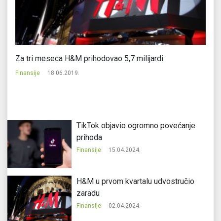
Za tri meseca H&M prihodovao 5,7 milijardi
Ne
Finansije
18.06.2019.
Fi
TikTok objavio ogromno povećanje
prihoda
Finansije
15.04.2024.
H&M u prvom kvartalu udvostručio
zaradu
Finansije
02.04.2024.