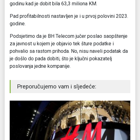
godinu kad je dobit bila 63,3 miliona KM.
Pad profitabilnosti nastavljen je i u prvoj polovini 2023.
godine.
Podsjetimo da je BH Telecom jučer poslao saopštenje
za javnost u kojem je objavio tek šture podatke i
pohvalio sa rastom prihoda. No, nisu naveli podatak da
je došlo do pada dobiti, što je ključni pokazatelj
poslovanja jedne kompanije.
Preporučujemo vam i sljedeće: