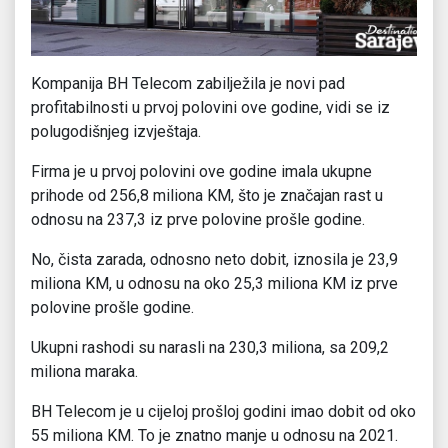
Kompanija BH Telecom zabilježila je novi pad
profitabilnosti u prvoj polovini ove godine, vidi se iz
polugodišnjeg izvještaja.
Firma je u prvoj polovini ove godine imala ukupne
prihode od 256,8 miliona KM, što je značajan rast u
odnosu na 237,3 iz prve polovine prošle godine.
No, čista zarada, odnosno neto dobit, iznosila je 23,9
miliona KM, u odnosu na oko 25,3 miliona KM iz prve
polovine prošle godine.
Ukupni rashodi su narasli na 230,3 miliona, sa 209,2
miliona maraka.
BH Telecom je u cijeloj prošloj godini imao dobit od oko
55 miliona KM. To je znatno manje u odnosu na 2021.