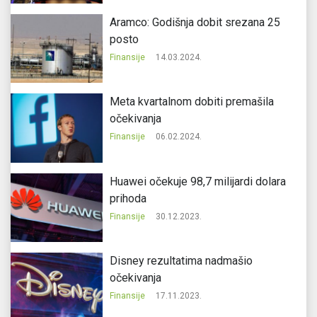
Aramco: Godišnja dobit srezana 25
posto
Finansije
14.03.2024.
Meta kvartalnom dobiti premašila
očekivanja
Finansije
06.02.2024.
Huawei očekuje 98,7 milijardi dolara
prihoda
Finansije
30.12.2023.
Disney rezultatima nadmašio
očekivanja
Finansije
17.11.2023.