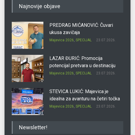
Najnovije objave
PREDRAG MIĆANOVIĆ: Čuvari
ukusa zavičaja
Majevica 2026
,
SPECIJAL
23.07.2026.
LAZAR ĐURIĆ: Promocija
potencijal pretvara u destinaciju
Majevica 2026
,
SPECIJAL
23.07.2026.
STEVICA LUKIĆ: Majevica je
idealna za avanturu na četiri točka
Majevica 2026
,
SPECIJAL
23.07.2026.
DRAGAN OSTOJIĆ: Moj karakter je
Newsletter!
iskovan na Majevici