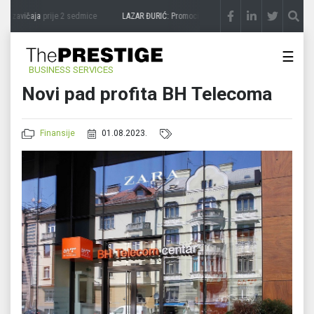
 zavičaja
prije 2 sedmice
LAZAR ĐURIĆ: Promocija potencijal pretvara u destinaciju
☰
BUSINESS SERVICES
Novi pad profita BH Telecoma
Finansije
01.08.2023.