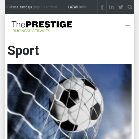
usa zavičaja
prije 2 sedmice
LAZAR ĐURIĆ: Promocija potencijal pretvara u destinac
☰
BUSINESS SERVICES
Sport