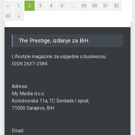
«
1
2
3
4
5
…
29
30
31
32
33
»
The Prestige, izdanje za BiH
Lifestyle magazine za uspješne u businessu
ISSN 2637-2584
Adresa:
My Media d.o.o.
Kolodvorska 11a, TC Šentada I sprat,
71000 Sarajevo, BiH
Email: