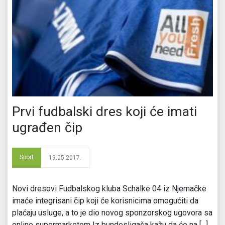
Prvi fudbalski dres koji će imati
ugrađen čip
Sport
19.05.2017.
Novi dresovi Fudbalskog kluba Schalke 04 iz Njemačke
imaće integrisani čip koji će korisnicima omogućiti da
plaćaju usluge, a to je dio novog sponzorskog ugovora sa
online supermarketom Iz bundesligaša kažu da će na [...]