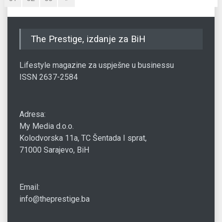
The Prestige, izdanje za BiH
Lifestyle magazine za uspješne u businessu
ISSN 2637-2584
Adresa:
My Media d.o.o.
Kolodvorska 11a, TC Šentada I sprat,
71000 Sarajevo, BiH
Email:
info@theprestige.ba