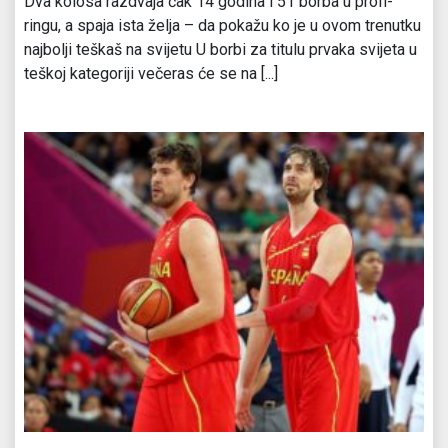
Dva kolosa razdvaja čak 14 godina i 51 borba u profi-
ringu, a spaja ista želja – da pokažu ko je u ovom trenutku
najbolji teškaš na svijetu U borbi za titulu prvaka svijeta u
teškoj kategoriji večeras će se na [...]