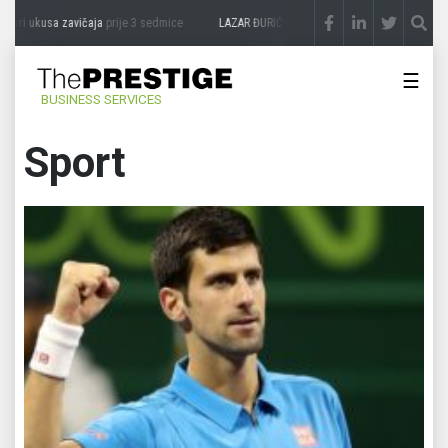
sa zavičaja
prije 3 sedmice
LAZAR ĐURIĆ: Promocija potencijal pretvara u destinaci
☰
BUSINESS SERVICES
Sport