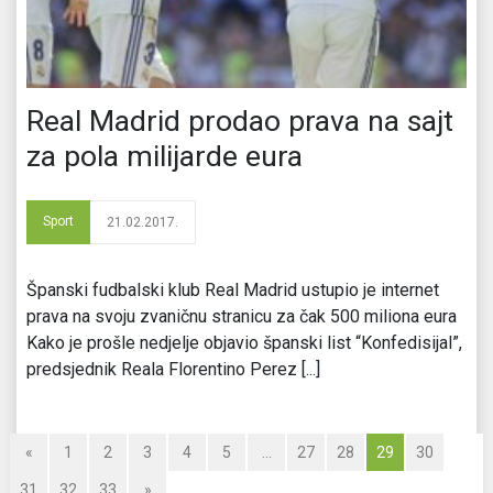
Real Madrid prodao prava na sajt
za pola milijarde eura
Sport
21.02.2017.
Španski fudbalski klub Real Madrid ustupio je internet
prava na svoju zvaničnu stranicu za čak 500 miliona eura
Kako je prošle nedjelje objavio španski list “Konfedisijal”,
predsjednik Reala Florentino Perez [...]
«
1
2
3
4
5
…
27
28
29
30
31
32
33
»