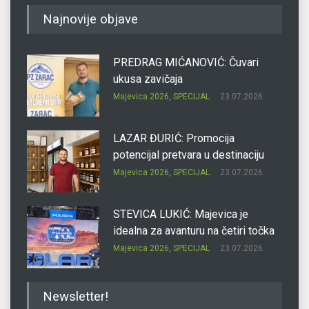
Najnovije objave
PREDRAG MIĆANOVIĆ: Čuvari
ukusa zavičaja
Majevica 2026
,
SPECIJAL
23.07.2026.
LAZAR ĐURIĆ: Promocija
potencijal pretvara u destinaciju
Majevica 2026
,
SPECIJAL
23.07.2026.
STEVICA LUKIĆ: Majevica je
idealna za avanturu na četiri točka
Majevica 2026
,
SPECIJAL
23.07.2026.
DRAGAN OSTOJIĆ: Moj karakter je
Newsletter!
iskovan na Majevici