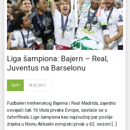
Liga šampiona: Bajern – Real,
Juventus na Barselonu
Sport
18.03.2017.
Fudbaleri minhenskog Bajerna i Real Madrida, zajedno
osvajači čak 16 titula prvaka Evrope, sastaće se u
četvrtfinalu Lige šampiona kao najzvučniji par poslije
žrijeba u Nionu Aktualni evropski prvak u 62. sezoni [...]