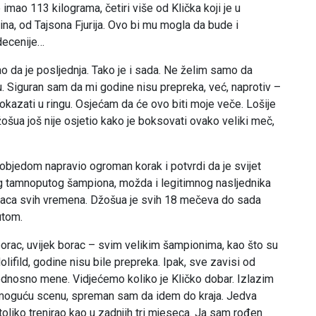
imao 113 kilograma, četiri više od Klička koji je u
na, od Tajsona Fjurija. Ovo bi mu mogla da bude i
 decenije…
 da je posljednja. Tako je i sada. Ne želim samo da
lu. Siguran sam da mi godine nisu prepreka, već, naprotiv –
kazati u ringu. Osjećam da će ovo biti moje veče. Lošije
ošua još nije osjetio kako je boksovati ovako veliki meč,
objedom napravio ogroman korak i potvrdi da je svijet
 tamnoputog šampiona, možda i legitimnog nasljednika
raca svih vremena. Džošua je svih 18 mečeva do sada
utom.
rac, uvijek borac – svim velikim šampionima, kao što su
olifild, godine nisu bile prepreka. Ipak, sve zavisi od
 odnosno mene. Vidjećemo koliko je Kličko dobar. Izlazim
moguću scenu, spreman sam da idem do kraja. Jedva
oliko trenirao kao u zadnjih tri mjeseca. Ja sam rođen