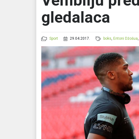
Vembliju pre
gledalaca
Sport
29.04.2017.
boks
,
Entoni Džošua