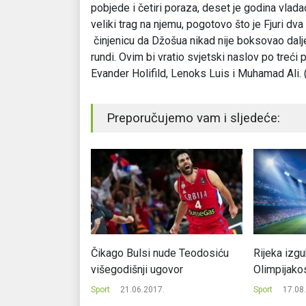
pobjede i četiri poraza, deset je godina vladao
veliki trag na njemu, pogotovo što je Fjuri d
činjenicu da Džošua nikad nije boksovao dal
rundi. Ovim bi vratio svjetski naslov po treći pu
Evander Holifild, Lenoks Luis i Muhamad Ali. (
Preporučujemo vam i sljedeće:
 otvorili Mundijal
Čikago Bulsi nude Teodosiću
Rijeka izgu
inu
višegodišnji ugovor
Olimpijako
.
Sport
21.06.2017.
Sport
17.08