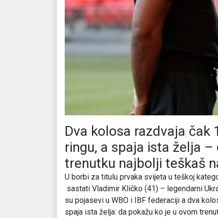
Dva kolosa razdvaja čak 1
ringu, a spaja ista želja 
trenutku najbolji teškaš n
U borbi za titulu prvaka svijeta u teškoj kate
sastati Vladimir Kličko (41) – legendarni Ukraj
su pojasevi u WBO i IBF federaciji a dva kolos
spaja ista želja: da pokažu ko je u ovom trenu