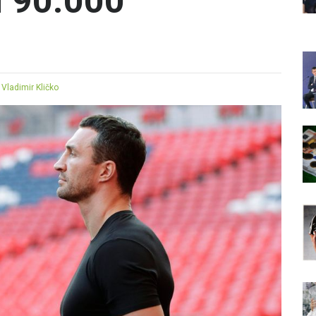
d 90.000
,
Vladimir Kličko