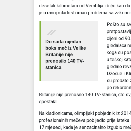
desetak kilometara od Vemblija i biće kao da s
je u ranoj mladosti imao problema sa zakonom.
Pošto su sv
pretpostavlj
cijeni od 9
Do sada nijedan
gledalaca na
boks meč iz Velike
koga su pos
Britanije nije
u teškoj kat
prenosilo 140 TV-
gledalo rev
stanica
Džošue i Kli
su prodate 
po rekordni
Britanije nije prenosilo 140 TV-stanica, što 
spektakl.
Na kladionicama, olimpijski pobjednik iz 2014. 
profesionalnih mečeva pobijedio prije isteka z
17 mjeseci, kada je senzacinalno izgubio meč 