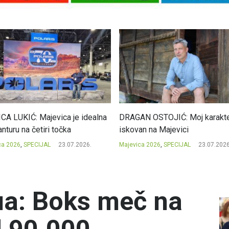
CA LUKIĆ: Majevica je idealna
DRAGAN OSTOJIĆ: Moj karakte
nturu na četiri točka
iskovan na Majevici
ca 2026
,
SPECIJAL
23.07.2026.
Majevica 2026
,
SPECIJAL
23.07.2026
ua: Boks meč na