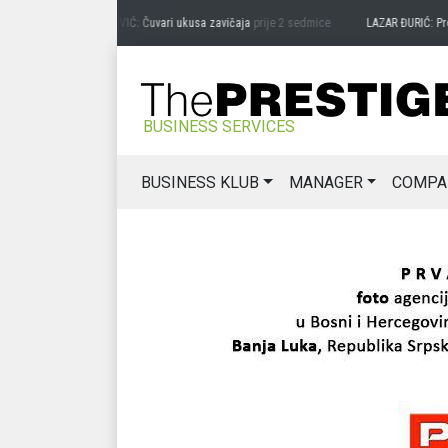
PREDRAG MIĆANOVIĆ: Čuvari ukusa zavičaja
prije 2 sedmice
LAZAR ĐURIĆ: Promocij
BUSINESS SERVICES
BUSINESS KLUB
MANAGER
COMPA