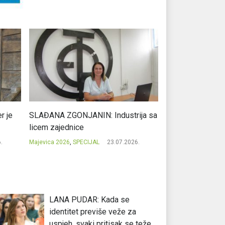
r je
SLAĐANA ZGONJANIN: Industrija sa
NIKOLA GAVRIĆ: L
licem zajednice
regionalni uspje
.
Majevica 2026
,
SPECIJAL
23.07.2026.
Majevica 2026
,
SPEC
LANA PUDAR: Kada se
identitet previše veže za
uspjeh, svaki pritisak se teže