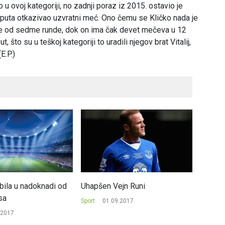
 u ovoj kategoriji, no zadnji poraz iz 2015. ostavio je
va puta otkazivao uzvratni meć. Ono čemu se Kličko nada je
je od sedme runde, dok on ima čak devet mečeva u 12
t, što su u teškoj kategoriji to uradili njegov brat Vitalij,
E.P.)
bila u nadoknadi od
Uhapšen Vejn Runi
FIFA je
sa
video-
Sport
01.09.2017.
fudbal
.2017.
Sport
2