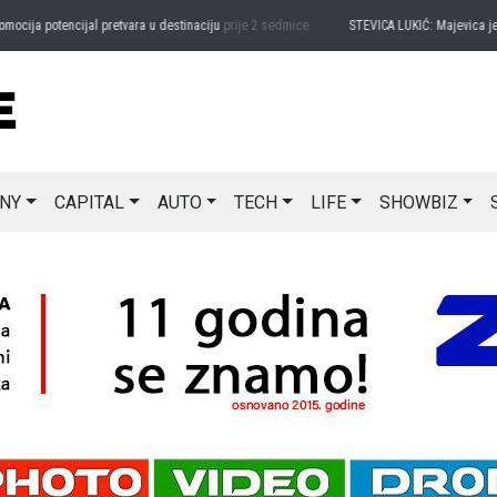
a potencijal pretvara u destinaciju
prije 2 sedmice
STEVICA LUKIĆ: Majevica je ideal
NY
CAPITAL
AUTO
TECH
LIFE
SHOWBIZ