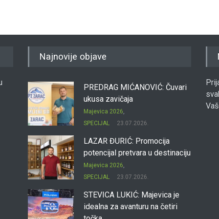
Najnovije objave
u
Pri
PREDRAG MIĆANOVIĆ: Čuvari
sva
ukusa zavičaja
Vaš
Majevica 2026
,
SPECIJAL
23.07.2026.
LAZAR ĐURIĆ: Promocija
potencijal pretvara u destinaciju
Majevica 2026
,
SPECIJAL
23.07.2026.
STEVICA LUKIĆ: Majevica je
idealna za avanturu na četiri
točka