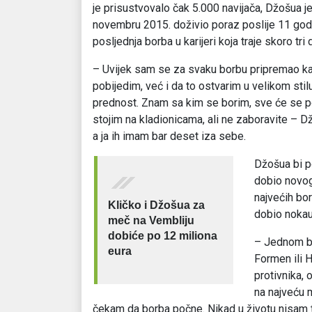
je prisustvovalo čak 5.000 navijača, Džošua je 
novembru 2015. doživio poraz poslije 11 godi
posljednja borba u karijeri koja traje skoro tri
– Uvijek sam se za svaku borbu pripremao kao
pobijedim, već i da to ostvarim u velikom sti
prednost. Znam sa kim se borim, sve će se po
stojim na kladionicama, ali ne zaboravite – Dž
a ja ih imam bar deset iza sebe.
Džošua bi p
dobio novog
najvećih bo
Kličko i Džošua za
dobio noka
meč na Vembliju
dobiće po 12 miliona
– Jednom bo
eura
Formen ili H
protivnika,
na najveću 
čekam da borba počne. Nikad u životu nisam t