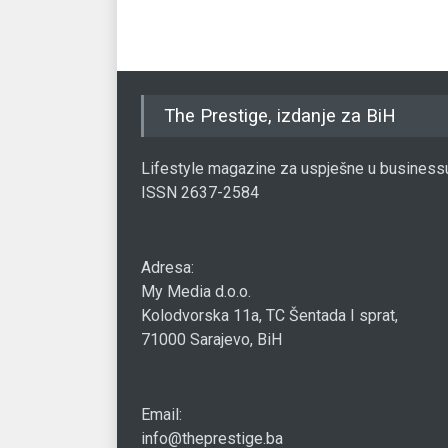
The Prestige, izdanje za BiH
Lifestyle magazine za uspješne u business
ISSN 2637-2584
Adresa:
My Media d.o.o.
Kolodvorska 11a, TC Šentada I sprat,
71000 Sarajevo, BiH
Email:
info@theprestige.ba