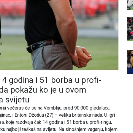
4 godina i 51 borba u profi-
– da pokažu ko je u ovom
a svijetu
goriji večeras će se na Vembliju, pred 90.000 gledalaca,
inac, i Entoni Džošua (27) – velika britanska nada. U igri
a, koje razdvaja čak 14 godina i 51 borba u profi-ringu,
tku najbolji teškaš na svijetu. Na sinošnjem vaganju, kojem