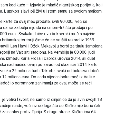
am kod kuće – izjavio je mladić nigerijskog porijetla, koji
 I, uprkos slavi još živi u istom stanu sa svojom majkom.
e karte za ovaj meč prodate, svih 90.000, već se
a da se za bolja mjesta na crnom-tržištu prodaju i po
0.000 eura. Svakako, biće ovo bokserski meč s najviše
 britanskoj teritoriji čime će se srušiti rekord iz 1939.
tavili Len Harvi i Džok Mekavoj u borbi za titulu šampiona
egoriji na Vajt siti stadionu. Na Vembliju je 80.000 ljudi
anš između Karla Froša i Džordž Grovsa 2014, ali duel
čka nadmašiće ovaj i po zaradi od ulaznica: 2014. karte
za oko 22 miliona funti. Takođe, svaki od boksera dobiće
h 12 miliona eura. Do sada nijedan boks meč iz Velike
svjedoči o ogromnom zanimanju za ovaj, može se reći,
je veliki favorit, ne samo iz činjenice da je svih svojih 18
adnje runde, već i iz razloga što se Kličko nije borio čak
za naslov protiv Fjurija. S druge strane, Kličko ima 64