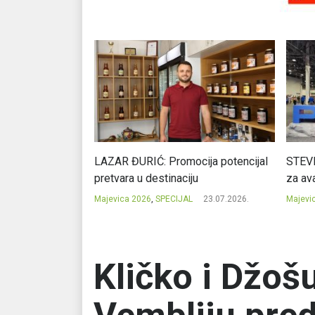
Ć: Čuvari ukusa
LAZAR ĐURIĆ: Promocija potencijal
STEVI
pretvara u destinaciju
za ava
23.07.2026.
Majevica 2026
,
SPECIJAL
23.07.2026.
Majevi
Kličko i Džoš