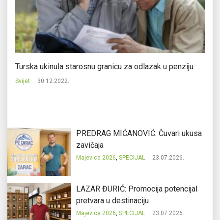
ma
Turska ukinula starosnu granicu za odlazak u penziju
Tr
Svijet
30.12.2022.
Svi
PREDRAG MIĆANOVIĆ: Čuvari ukusa
zavičaja
Majevica 2026
,
SPECIJAL
23.07.2026.
LAZAR ĐURIĆ: Promocija potencijal
pretvara u destinaciju
Majevica 2026
,
SPECIJAL
23.07.2026.