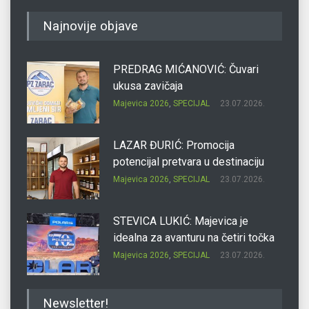
Najnovije objave
PREDRAG MIĆANOVIĆ: Čuvari
ukusa zavičaja
Majevica 2026
,
SPECIJAL
23.07.2026.
LAZAR ĐURIĆ: Promocija
potencijal pretvara u destinaciju
Majevica 2026
,
SPECIJAL
23.07.2026.
STEVICA LUKIĆ: Majevica je
idealna za avanturu na četiri točka
Majevica 2026
,
SPECIJAL
23.07.2026.
DRAGAN OSTOJIĆ: Moj karakter je
Newsletter!