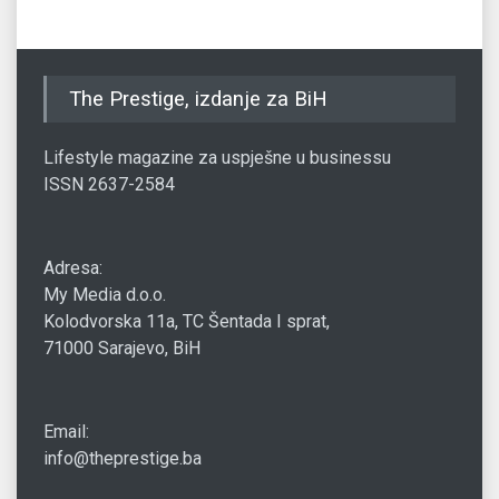
The Prestige, izdanje za BiH
Lifestyle magazine za uspješne u businessu
ISSN 2637-2584
Adresa:
My Media d.o.o.
Kolodvorska 11a, TC Šentada I sprat,
71000 Sarajevo, BiH
Email:
info@theprestige.ba