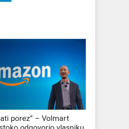
lati porez” – Volmart
stoko odgovorio vlasniku