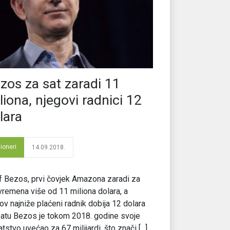
zos za sat zaradi 11
liona, njegovi radnici 12
lara
lioneri
14.09.2018.
 Bezos, prvi čovjek Amazona zaradi za
vremena više od 11 miliona dolara, a
ov najniže plaćeni radnik dobija 12 dolara
atu Bezos je tokom 2018. godine svoje
tstvo uvećao za 67 milijardi, što znači [...]