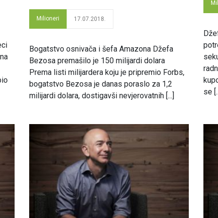
Mi
Milioneri
17.07.2018.
Dže
eci
potr
Bogatstvo osnivača i šefa Amazona Džefa
 na
seku
Bezosa premašilo je 150 milijardi dolara
radn
Prema listi milijardera koju je pripremio Forbs,
bio
kupo
bogatstvo Bezosa je danas poraslo za 1,2
se [..
milijardi dolara, dostigavši nevjerovatnih [...]