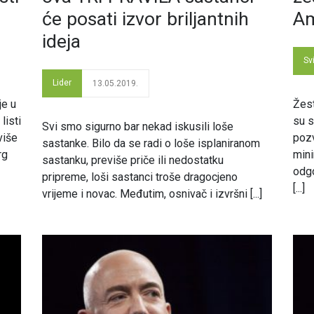
će posati izvor briljantnih
Am
ideja
Svi
Lider
13.05.2019.
je u
Žest
listi
su 
Svi smo sigurno bar nekad iskusili loše
 više
pozv
sastanke. Bilo da se radi o loše isplaniranom
rg
mini
sastanku, previše priče ili nedostatku
odg
pripreme, loši sastanci troše dragocjeno
[...]
vrijeme i novac. Međutim, osnivač i izvršni [...]