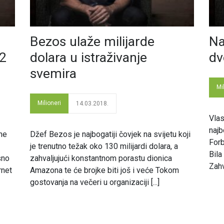
Bezos ulaže milijarde
Na
12
dolara u istraživanje
dv
svemira
Mi
Milioneri
14.03.2018.
Vla
najb
ne
Džef Bezos je najbogatiji čovjek na svijetu koji
Forb
je trenutno težak oko 130 milijardi dolara, a
Bila
sno
zahvaljujući konstantnom porastu dionica
Zahv
rnet
Amazona te će brojke biti još i veće Tokom
gostovanja na večeri u organizaciji [...]