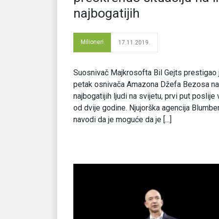
najbogatijih
Milioneri
17.11.2019.
Suosnivač Majkrosofta Bil Gejts prestigao 
petak osnivača Amazona Džefa Bezosa na 
najbogatijih ljudi na svijetu, prvi put poslije
od dvije godine. Njujorška agencija Blumbe
navodi da je moguće da je [...]