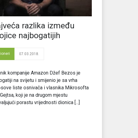
jveća razlika između
ojice najbogatijih
lioneri
07.03.2018.
snik kompanije Amazon Džef Bezos je
ogatiji na svijetu i smijenio je sa vrha
sove liste osnivača i vlasnika Mikrosofta
 Gejtsa, koji je na drugom mjestu
aljujući porastu vrijednosti dionica [...]