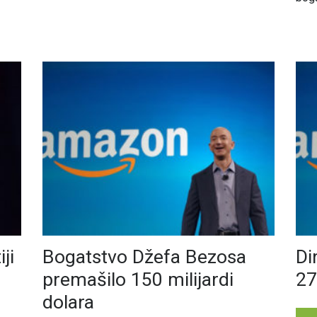
ji
Bogatstvo Džefa Bezosa
Di
premašilo 150 milijardi
27
dolara