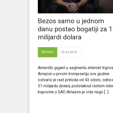
Bezos samo u jednom
danu postao bogatiji za 
milijardi dolara
Milioneri
30.04.2018.
Američki gigant u segmentu internet trgovi
Amazon u prvom tromjesečju ove godine
ostvario je rast prihoda od 43 odsto, odno
51 milijardu dolara, podstaknut rastom inte
kupovine u SAD Amazon je više nego [...]