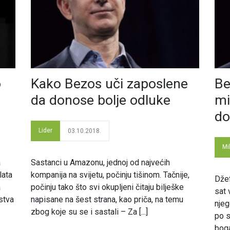
o
Kako Bezos uči zaposlene
Be
da donose bolje odluke
mi
do
Lider
03.10.2018.
Mi
a
Sastanci u Amazonu, jednoj od najvećih
lata
kompanija na svijetu, počinju tišinom. Tačnije,
Džef
a
počinju tako što svi okupljeni čitaju bilješke
sat 
stva
napisane na šest strana, kao priča, na temu
njeg
zbog koje su se i sastali – Za [...]
po s
boga