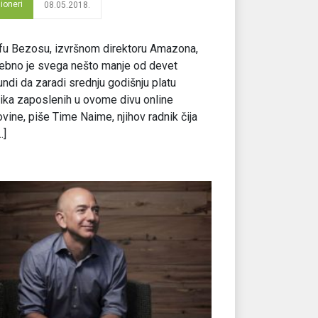
lioneri
08.05.2018.
fu Bezosu, izvršnom direktoru Amazona,
ebno je svega nešto manje od devet
ndi da zaradi srednju godišnju platu
ika zaposlenih u ovome divu online
vine, piše Time Naime, njihov radnik čija
.]