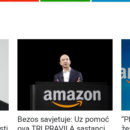
Bezos savјetuje: Uz pomoć
“P
sti
ova TRI PRAVILA sastanci
že