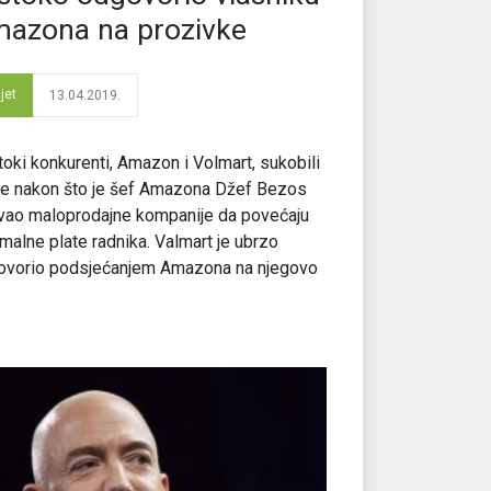
azona na prozivke
jet
13.04.2019.
oki konkurenti, Amazon i Volmart, sukobili
se nakon što je šef Amazona Džef Bezos
ao maloprodajne kompanije da povećaju
malne plate radnika. Valmart je ubrzo
ovorio podsjećanjem Amazona na njegovo