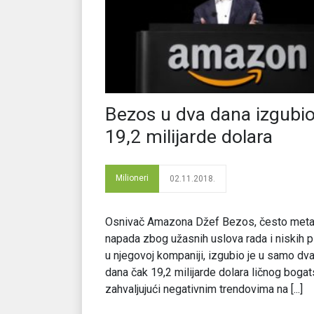
Bezos u dva dana izgubi
19,2 milijarde dolara
Milioneri
02.11.2018.
Osnivač Amazona Džef Bezos, često met
napada zbog užasnih uslova rada i niskih p
u njegovoj kompaniji, izgubio je u samo dv
dana čak 19,2 milijarde dolara ličnog bogat
zahvaljujući negativnim trendovima na [...]