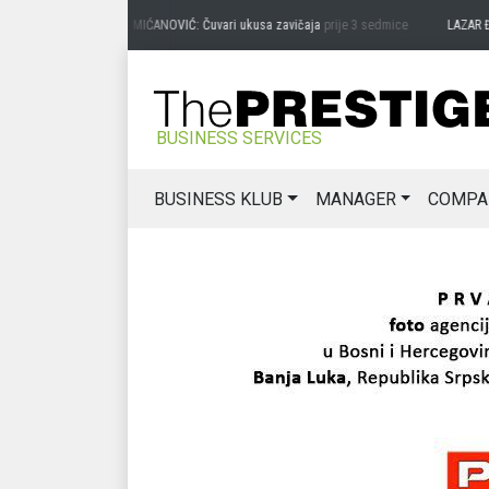
PREDRAG MIĆANOVIĆ: Čuvari ukusa zavičaja
prije 3 sedmice
LAZAR ĐURIĆ: 
BUSINESS SERVICES
BUSINESS KLUB
MANAGER
COMPA