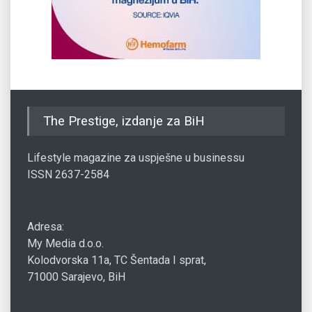
The Prestige, izdanje za BiH
Lifestyle magazine za uspješne u businessu
ISSN 2637-2584
Adresa:
My Media d.o.o.
Kolodvorska 11a, TC Šentada I sprat,
71000 Sarajevo, BiH