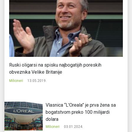
Ruski oligarsi na spisku najbogatijih poreskih
Je
obveznika Velike Britanije
šk
Milioneri
13.05.2019.
Mi
Vlasnica “L'Oreala” je prva žena sa
bogatstvom preko 100 milijardi
dolara
Milioneri
03.01.2024.