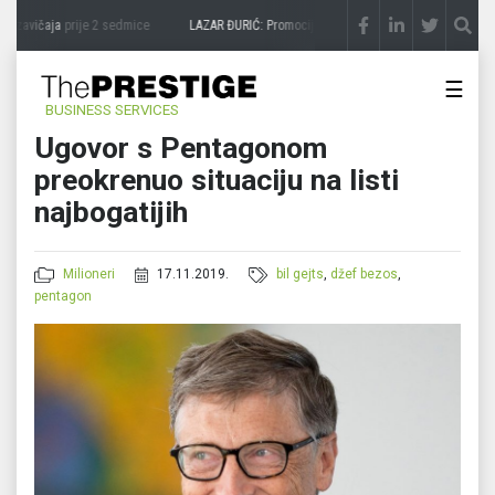
 zavičaja
prije 2 sedmice
LAZAR ĐURIĆ: Promocija potencijal pretvara u destinaciju
☰
BUSINESS SERVICES
Ugovor s Pentagonom
preokrenuo situaciju na listi
najbogatijih
Milioneri
17.11.2019.
bil gejts
,
džef bezos
,
pentagon