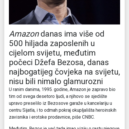
Amazon
danas ima više od
500 hiljada zaposlenih u
cijelom svijetu, međutim
počeci Džefa Bezosa, danas
najbogatijeg čovjeka na svijetu,
nisu bili nimalo glamurozni
U ranim danima, 1995. godine, Amazon je zapravo bio
tim od svega desetoro ljudi, a njihovo se sjedište
upravo preselilo iz Bezosove garaže u kancelariju u
centru Sijatla, i to odmah pokraj okupljališta heroinskih
zavisnika i erotske prodavnice, piše CNBC.
Međutim, Bezos je već tada imao viziju o rastu njegove