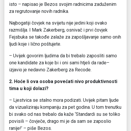
isto – napisao je Bezos svojim radnicima zaduženim
za regrutovanje novih radnika.
Najbogatiji čovjek na svijetu nije jedini koji ovako
razmišlja. I Mark Zakerberg, osnivač i prvi čovjek
Fejsbuka se takođe zalaže za zapošljavanje samo onih
ljudi koje i lično poštujete.
– Uvijek govorim ljudima da bi trebalo zaposliti samo
one kandidate za koje bi i oni sami htjeli da rade–
izjavio je nedavno Zakerberg za Recode.
2. Hoće li ova osoba povećati nivo produktivnosti
tima u koji dolazi?
– Ljestvica se stalno mora podizati. Uvijek pitam ljude
da vizualiziraju kompaniju za pet godina. U tom trenutku
bi svako od nas trebalo da kaže ‘Standardi su se toliko
povisili – čovječe, drago mi je da sam se zaposlio
ranije!’ – piše Bezos.