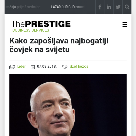
zavičaja
prije 2 sedmice
LAZAR ĐURIĆ: Promocija potencijal pretvara u destinaciju
pr
☰
BUSINESS SERVICES
Kako zapošljava najbogatiji
čovjek na svijetu
Lider
07.08.2018.
džef bezos