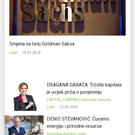
Smjena na čelu Goldman Saksa
Ka
že
Lider
19.07.2018.
Li
DRAGANA GARAČA: Tržište kapitala
je uvijek priča o povjerenju
CAPITAL
,
COMPANY
,
Interview
,
Karijere
,
Lider
12.05.2026.
DENIS STEVANOVIĆ: Čuvamo
energiju i prirodne resurse
Interview
,
Karijere
,
Lider
,