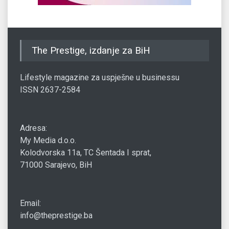
The Prestige, izdanje za BiH
Lifestyle magazine za uspješne u businessu
ISSN 2637-2584
Adresa:
My Media d.o.o.
Kolodvorska 11a, TC Šentada I sprat,
71000 Sarajevo, BiH
Email:
info@theprestige.ba