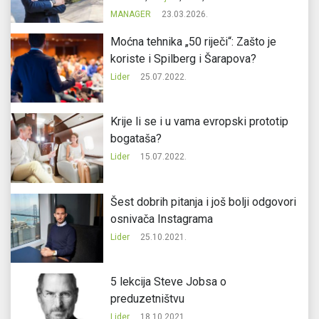
MANAGER
23.03.2026.
Moćna tehnika „50 riječi“: Zašto je
koriste i Spilberg i Šarapova?
Lider
25.07.2022.
Krije li se i u vama evropski prototip
bogataša?
Lider
15.07.2022.
Šest dobrih pitanja i još bolji odgovori
osnivača Instagrama
Lider
25.10.2021.
5 lekcija Steve Jobsa o
preduzetništvu
Lider
18.10.2021.