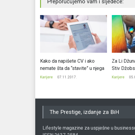
Preporučujemo vam i sljedeće:
 najplaćeniji
Kako da napišete CV i ako
Za Li Džuna
etu?
nemate šta da “stavite” u njega
Stiv Džobs
17.
Karijere
07.11.2017.
Karijere
05.
The Prestige, izdanje za BiH
Lifestyle magazine za uspješne u business