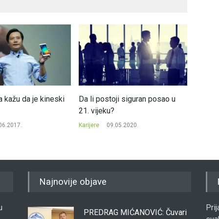
 kažu da je kineski
Da li postoji siguran posao u
Snaga 
21. vijeku?
anđeosk
06.2017.
Karijere
09.05.2020.
Karijere
,
Najnovije objave
u
Pri
PREDRAG MIĆANOVIĆ: Čuvari