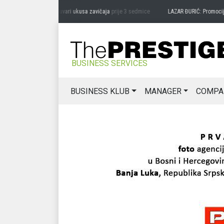
RAG MIĆANOVIĆ: Čuvari ukusa zavičaja
prije 3 sedmice
LAZAR ĐURIĆ: Promocija pote
BUSINESS SERVICES
BUSINESS KLUB
MANAGER
COMPA