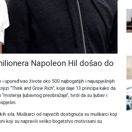
ilionera Napoleon Hil došao do
 i upoređivao živote oko 500 najbogatijih i najuspješnijih
njizi “Think and Grow Rich”, koja daje 13 principa kako da
misterija ljubavnog preobražaja”, tvrdi da su ljubav i
uspješni.
dskih sila. Muškarci od najvećih dostignuća su muškarci koji
i koji su napravili veliko bogatstvo motivisani su