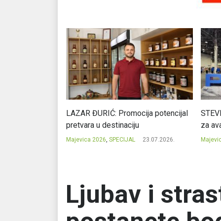
Ć: Čuvari ukusa
LAZAR ĐURIĆ: Promocija potencijal
STEVI
pretvara u destinaciju
za ava
23.07.2026.
Majevica 2026
,
SPECIJAL
23.07.2026.
Majevi
Ljubav i stras