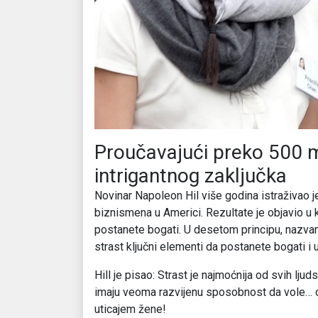
Proučavajući preko 500 m
intrigantnog zaključka
Novinar Napoleon Hil više godina istraživao je
biznismena u Americi. Rezultate je objavio u k
postanete bogati. U desetom principu, nazvan “
strast ključni elementi da postanete bogati i 
Hill je pisao: Strast je najmoćnija od svih lju
imaju veoma razvijenu sposobnost da vole… on
uticajem žene!