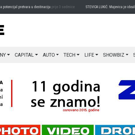
ncijal pretvara u destinaciju
prije 3 sedmice
STEVICA LUKIĆ: Majevica je idealna za
NY
CAPITAL
AUTO
TECH
LIFE
SHOWBIZ