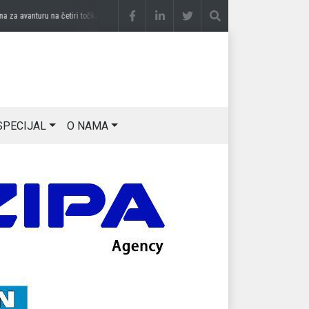
 avanturu na četiri točka
prije 3 sedmice
DRAGAN OSTOJIĆ: Moj karakter je iskovan 
SPECIJAL
O NAMA