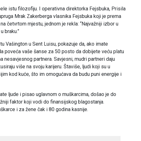
jele istu filozofiju. I operativna direktorka Fejsbuka, Prisila
e supruga Mrak Zakerberga vlasnika Fejsbuka koji je prema
a četvrtom mjestu, jednom je rekla: “Najvažniji izbor u
 u braku.”
tetu Vašington u Sent Luisu, pokazuje da, ako imate
a poveća vaše šanse za 50 posto da dobijete veću platu
a nesavjesnog partnera. Savjesni, mudri partneri daju
raju više na svoju karijeru. Štaviše, ljudi koji su u
jim kod kuće, što im omogućava da budu puni energije i
gate ljude i pisao uglavnom o muškarcima, došao je do
iji faktor koji vodi do finansijskog blagostanja.
škarce i za žene čak i 80 godina kasnije.