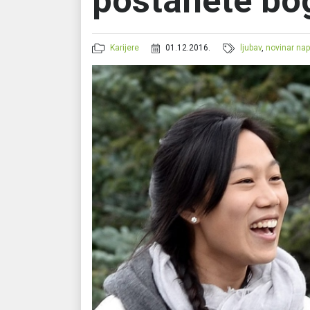
postanete bog
Karijere
01.12.2016.
ljubav
,
novinar nap