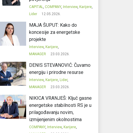
CAPITAL
,
COMPANY
,
Interview
,
Karijere
,
Lider
12.05.2026.
MAJA ŠUPUT: Kako do
koncesije za energetske
projekte
Interview
,
Karijere
,
MANAGER
23.03.2026.
DENIS STEVANOVIĆ: Čuvamo
energiju i prirodne resurse
Interview
,
Karijere
,
Lider
,
MANAGER
23.03.2026.
NIKICA VRANJEŠ: Ključ gasne
energetske stabilnosti RS je u
prilagođavanju novim,
izmijenjenim okolnostima
COMPANY
,
Interview
,
Karijere
,