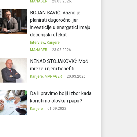
MANAGER
23.03.2026.
BOJAN SAVIĆ: Važno je
planirati dugoročno, jer
investicije u energetici imaju
decenijski efekat
Interview
,
Karijere
,
MANAGER
23.03.2026.
NENAD STOJAKOVIĆ: Moć
mreže i njeni benefiti
Karijere
,
MANAGER
20.03.2026.
Da li pravimo bolji izbor kada
koristimo olovku i papir?
Karijere
01.09.2022.