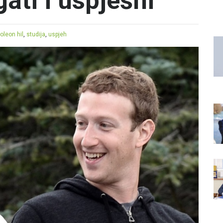
ati i uspješni
oleon hil
,
studija
,
uspjeh