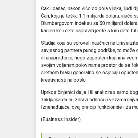
Čak i danas, nakon više od pola vijeka, ljudi di
Čan, koja je teška 1,1 milijardu dolara, inač
Blumbergovom indeksu sa 50 milijardi dolara n
karijeri koji ćete napraviti jeste s kim ćete biti
Studija koju su sproveli naučnici na Univerzi
savjesnog partnera punog podrške, to može d
ili unapređenje; nego zaposleni koji ima veom
svojim voljenim polovinama prostor da se fokusi
sretnom braku generalno se osjećaju opušteni
kreativnosti na poslu.
Uprkos činjenici da je Hil analizirao samo bo
zaključka da su zdravi odnosi u vezama najvažn
Iznenađujuće, ovaj princip funkcioniše i za mu
(Business Insider)