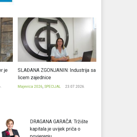
r je
SLAĐANA ZGONJANIN: Industrija sa
NIKOLA GAVRIĆ: L
licem zajednice
regionalni uspje
.
Majevica 2026
,
SPECIJAL
23.07.2026.
Majevica 2026
,
SPEC
DRAGANA GARAČA: Tržište
kapitala je uvijek priča o
povjerenju