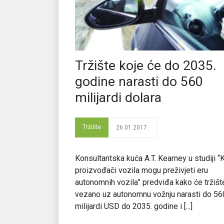
Tržište koje će do 2035.
godine narasti do 560
milijardi dolara
Tržište
26.01.2017.
Konsultantska kuća A.T. Kearney u studiji “
proizvođači vozila mogu preživjeti eru
autonomnih vozila” predviđa kako će tržišt
vezano uz autonomnu vožnju narasti do 56
milijardi USD do 2035. godine i [...]