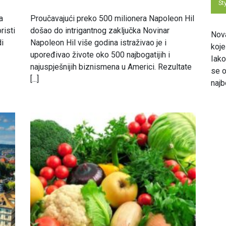
St
a
Proučavajući preko 500 milionera Napoleon Hil
risti
došao do intrigantnog zaključka Novinar
Nova
i
Napoleon Hil više godina istraživao je i
koje
upoređivao živote oko 500 najbogatijih i
Iako
najuspješnijih biznismena u Americi. Rezultate
se o
[...]
najbo