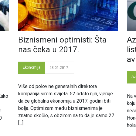
Biznismeni optimisti: Šta
Az
nas čeka u 2017.
li
av
Ekonomija
23.01.2017.
Svi
Više od polovine generalnih direktora
kompanija širom svijeta, 52 odsto njih, vjeruje
Kako
Na v
da će globalna ekonomija u 2017. godini biti
koju
bolja. Optimizam među biznismenima je
e
nesr
znatno skočio, s obzirom na to da je samo 27
0
Hong
[...]
hola