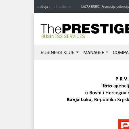
VIĆ: Čuvari ukusa zavičaja
prije 3 sedmice
LAZAR ĐURIĆ: Promocija potencijal pret
BUSINESS SERVICES
BUSINESS KLUB
MANAGER
COMPA