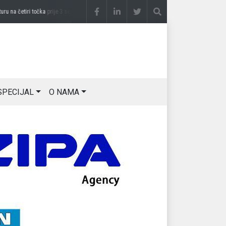
 četiri točka
prije 3 sedmice
DRAGAN OSTOJIĆ: Moj karakter je iskovan na Majevici
SPECIJAL
O NAMA