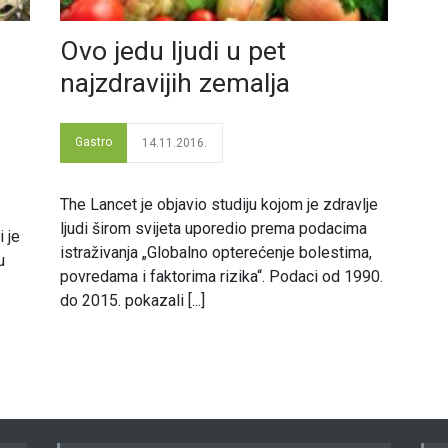
Ovo jedu ljudi u pet
najzdravijih zemalja
Gastro
14.11.2016.
The Lancet je objavio studiju kojom je zdravlje
ljudi širom svijeta uporedio prema podacima
 je
istraživanja „Globalno opterećenje bolestima,
u
povredama i faktorima rizika“. Podaci od 1990.
do 2015. pokazali [...]