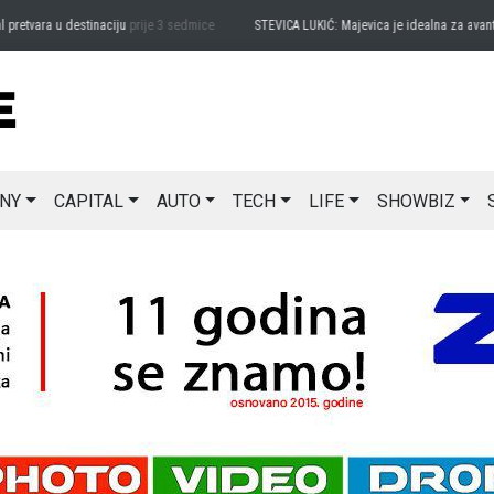
vara u destinaciju
prije 3 sedmice
STEVICA LUKIĆ: Majevica je idealna za avanturu na
NY
CAPITAL
AUTO
TECH
LIFE
SHOWBIZ