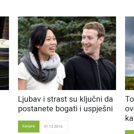
Ljubav i strast su ključni da
To
postanete bogati i uspješni
ov
ka
Karijere
01.12.2016.