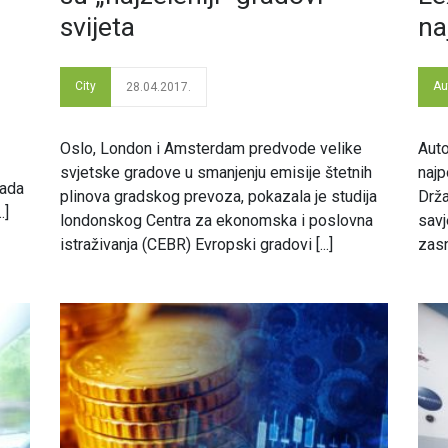
svijeta
na
City
Au
28.04.2017.
Oslo, London i Amsterdam predvode velike
Auto
svjetske gradove u smanjenju emisije štetnih
najp
kada
plinova gradskog prevoza, pokazala je studija
Drža
.]
londonskog Centra za ekonomska i poslovna
savj
istraživanja (CEBR) Evropski gradovi [...]
zasn