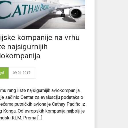
ijske kompanije na vrhu
ste najsigurnijih
iokompanija
jet
09.01.2017.
rhu rang liste najsigurnijih aviokompanija,
 je sačinio Centar za evaluaciju podataka o
ećama putničkih aviona je Cathay Pacific iz
 Konga. Od evropskih kompanija najbolji je
ndski KLM. Prema [...]