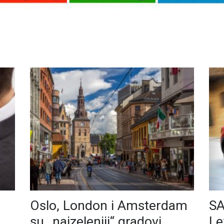
Oslo, London i Amsterdam
SA
su „najzeleniji“ gradovi
Le