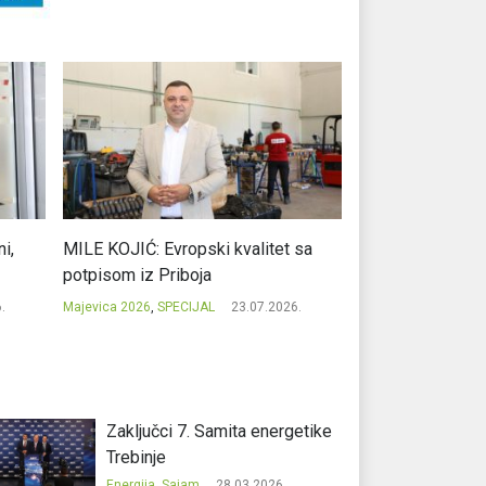
i,
MILE KOJIĆ: Evropski kvalitet sa
MILAN TODOROVI
potpisom iz Priboja
zelenog bogatst
.
Majevica 2026
,
SPECIJAL
23.07.2026.
Majevica 2026
,
SPEC
Zaključci 7. Samita energetike
Trebinje
Energija
,
Sajam
28.03.2026.