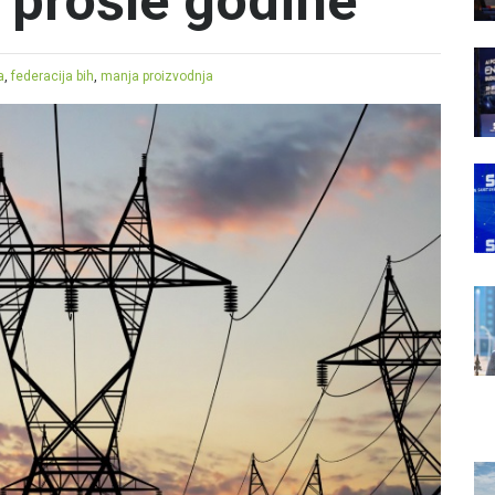
 prošle godine
a
,
federacija bih
,
manja proizvodnja