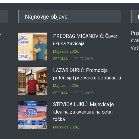
Najnovije objave
u
Pri
PREDRAG MIĆANOVIĆ: Čuvari
sva
ukusa zavičaja
Vaš
Majevica 2026
,
SPECIJAL
23.07.2026.
LAZAR ĐURIĆ: Promocija
potencijal pretvara u destinaciju
Majevica 2026
,
SPECIJAL
23.07.2026.
STEVICA LUKIĆ: Majevica je
idealna za avanturu na četiri
točka
Majevica 2026
,
SPECIJAL
23.07.2026.
DRAGAN OSTOJIĆ: Moj