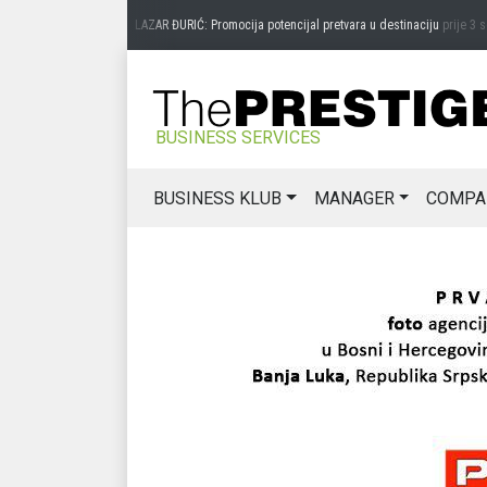
ije 3 sedmice
LAZAR ĐURIĆ: Promocija potencijal pretvara u destinaciju
prije 3 sedm
BUSINESS SERVICES
BUSINESS KLUB
MANAGER
COMPA