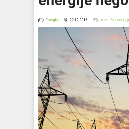
energije nego
Energija
20.12.2016.
električna energij