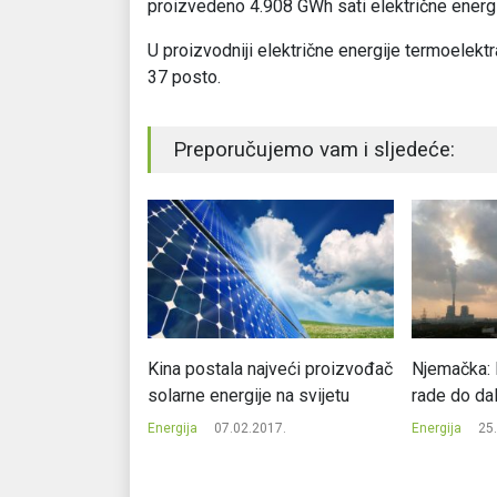
proizvedeno 4.908 GWh sati električne energi
U proizvodniji električne energije termoelekt
37 posto.
Preporučujemo vam i sljedeće:
aftu iz BiH
Kina postala najveći proizvođač
Njemačka: E
u
solarne energije na svijetu
rade do dal
023.
Energija
07.02.2017.
Energija
25