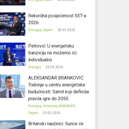
Rekordna posjećenost SET-a
2026.
Energija
,
Sajam
28.03.2026.
Petrović: U energetsku
tranziciju ne možemo ići
individualno
Energija
25.03.2026.
ALEKSANDAR BRANKOVIĆ:
Trebinje u centru energetske
budućnosti: Samit koji definiše
pravila igre do 2050.
Energija
,
Interview
,
MANAGER
,
Sajam
23.03.2026.
Britanski naučnici: Sunce će