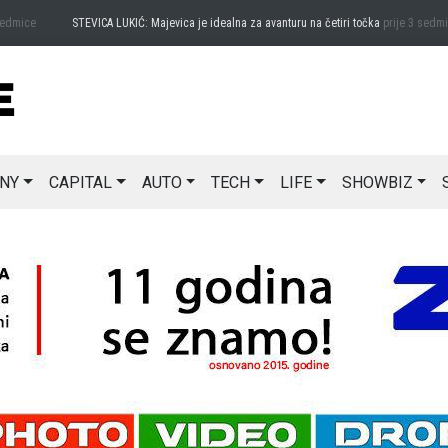
ice
STEVICA LUKIĆ: Majevica je idealna za avanturu na četiri točka
prije 3 sedmice
NY
CAPITAL
AUTO
TECH
LIFE
SHOWBIZ