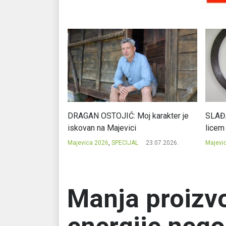
vica je idealna
DRAGAN OSTOJIĆ: Moj karakter je
SLAĐA
 točka
iskovan na Majevici
licem
23.07.2026.
Majevica 2026
,
SPECIJAL
23.07.2026.
Majevi
Manja proizvo