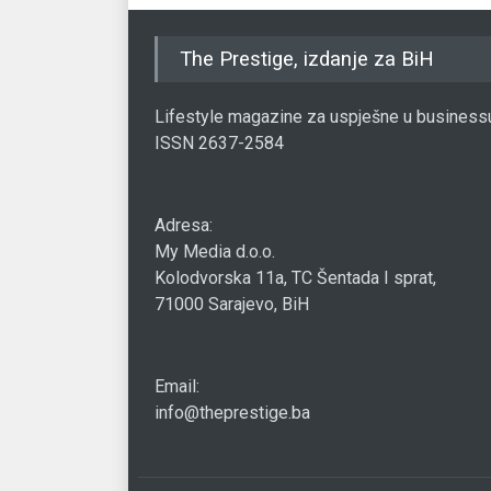
The Prestige, izdanje za BiH
Lifestyle magazine za uspješne u business
ISSN 2637-2584
Adresa:
My Media d.o.o.
Kolodvorska 11a, TC Šentada I sprat,
71000 Sarajevo, BiH
Email:
info@theprestige.ba