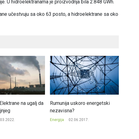
je. U hidroelektranama je proizvodnja bila 2.848 GWh.
rane učestvuju sa oko 63 posto, a hidroelektrane sa oko
lektrane na ugalj da
Rumunija uskoro energetski
Energe
jnjeg
nezavisna?
razvoj
.03.2022.
Energija
02.06.2017.
Energija