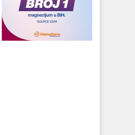
tika motor privrednog
a Crne Gore
03.06.2023.