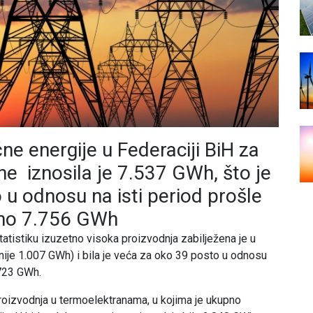
ne energije u Federaciji BiH za
e iznosila je 7.537 GWh, što je
u odnosu na isti period prošle
eno 7.756 GWh
tistiku izuzetno visoka proizvodnja zabilježena je u
nije 1.007 GWh) i bila je veća za oko 39 posto u odnosu
 723 GWh.
roizvodnja u termoelektranama, u kojima je ukupno