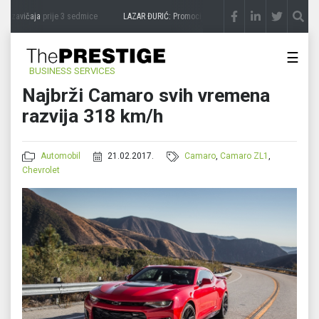
 zavičaja
prije 3 sedmice
LAZAR ĐURIĆ: Promocija potencijal pretvara u destinaciju
☰
BUSINESS SERVICES
Najbrži Camaro svih vremena
razvija 318 km/h
Automobil
21.02.2017.
Camaro
,
Camaro ZL1
,
Chevrolet