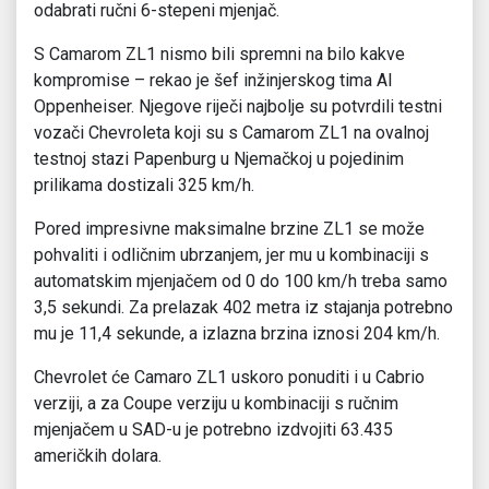
odabrati ručni 6-stepeni mjenjač.
S Camarom ZL1 nismo bili spremni na bilo kakve
kompromise – rekao je šef inžinjerskog tima Al
Oppenheiser. Njegove riječi najbolje su potvrdili testni
vozači Chevroleta koji su s Camarom ZL1 na ovalnoj
testnoj stazi Papenburg u Njemačkoj u pojedinim
prilikama dostizali 325 km/h.
Pored impresivne maksimalne brzine ZL1 se može
pohvaliti i odličnim ubrzanjem, jer mu u kombinaciji s
automatskim mjenjačem od 0 do 100 km/h treba samo
3,5 sekundi. Za prelazak 402 metra iz stajanja potrebno
mu je 11,4 sekunde, a izlazna brzina iznosi 204 km/h.
Chevrolet će Camaro ZL1 uskoro ponuditi i u Cabrio
verziji, a za Coupe verziju u kombinaciji s ručnim
mjenjačem u SAD-u je potrebno izdvojiti 63.435
američkih dolara.