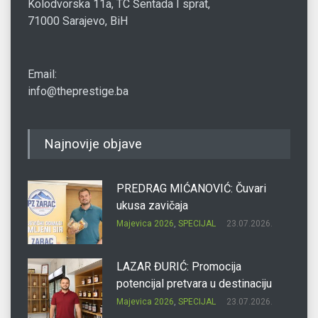
Kolodvorska 11a, TC Šentada I sprat,
71000 Sarajevo, BiH
Email:
info@theprestige.ba
Najnovije objave
PREDRAG MIĆANOVIĆ: Čuvari
ukusa zavičaja
Majevica 2026
,
SPECIJAL
23.07.2026.
LAZAR ĐURIĆ: Promocija
potencijal pretvara u destinaciju
Majevica 2026
,
SPECIJAL
23.07.2026.