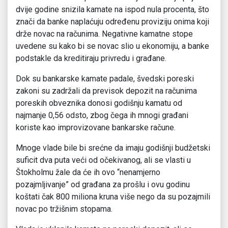
dvije godine snizila kamate na ispod nula procenta, što
znači da banke naplaćuju određenu proviziju onima koji
drže novac na računima. Negativne kamatne stope
uvedene su kako bi se novac slio u ekonomiju, a banke
podstakle da kreditiraju privredu i građane.
Dok su bankarske kamate padale, švedski poreski
zakoni su zadržali da previsok depozit na računima
poreskih obveznika donosi godišnju kamatu od
najmanje 0,56 odsto, zbog čega ih mnogi građani
koriste kao improvizovane bankarske račune.
Mnoge vlade bile bi srećne da imaju godišnji budžetski
suficit dva puta veći od očekivanog, ali se vlasti u
Štokholmu žale da će ih ovo “nenamjerno
pozajmljivanje” od građana za prošlu i ovu godinu
koštati čak 800 miliona kruna više nego da su pozajmili
novac po tržišnim stopama.