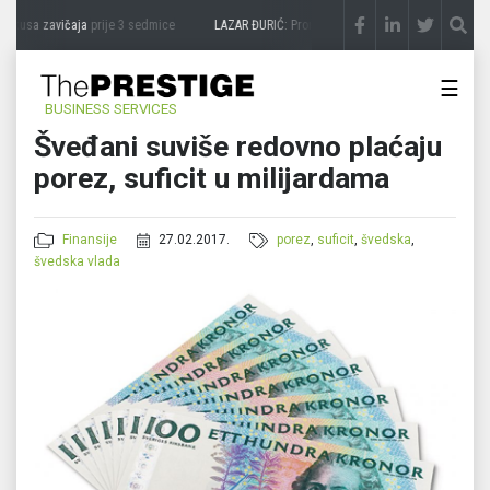
ukusa zavičaja
prije 3 sedmice
LAZAR ĐURIĆ: Promocija potencijal pretvara u destin
☰
BUSINESS SERVICES
Šveđani suviše redovno plaćaju
porez, suficit u milijardama
Finansije
27.02.2017.
porez
,
suficit
,
švedska
,
švedska vlada