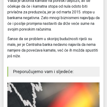
Vlada je uklonila kamate na poreski depozit, ali se
očekuje da će i kamatna stopa od nula odsto biti
privlačna za preduzeća, jer je od marta 2015. stopa u
bankama negativna. Zato mnogi biznismeni najavljuju da
će i poslije promjena nastaviti da drže veće sume na
svojim poreskim računima.
Šanse da se problem u skorijoj budućnosti riješi su
male, jer je Centralna banka nedavno najavila da nema
namjere da povećava kamate, već će ih možda spustiti
još niže.
Preporučujemo vam i sljedeće: