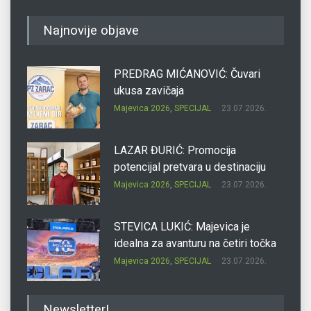
Najnovije objave
PREDRAG MIĆANOVIĆ: Čuvari
ukusa zavičaja
Majevica 2026
,
SPECIJAL
23.07.2026.
LAZAR ĐURIĆ: Promocija
potencijal pretvara u destinaciju
Majevica 2026
,
SPECIJAL
23.07.2026.
STEVICA LUKIĆ: Majevica je
idealna za avanturu na četiri točka
Majevica 2026
,
SPECIJAL
23.07.2026.
DRAGAN OSTOJIĆ: Moj karakter je
Newsletter!