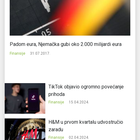
lu
Padom eura, Njemačka gubi oko 2.000 milijardi eura
Sv
Finansije
31.07.2017.
Fi
TikTok objavio ogromno povećanje
prihoda
Finansije
15.04.2024.
H&M u prvom kvartalu udvostručio
zaradu
Finansije
02.04.2024.