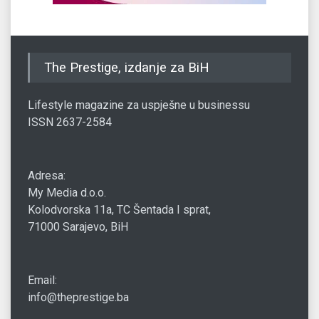
The Prestige, izdanje za BiH
Lifestyle magazine za uspješne u businessu
ISSN 2637-2584
Adresa:
My Media d.o.o.
Kolodvorska 11a, TC Šentada I sprat,
71000 Sarajevo, BiH
Email:
info@theprestige.ba