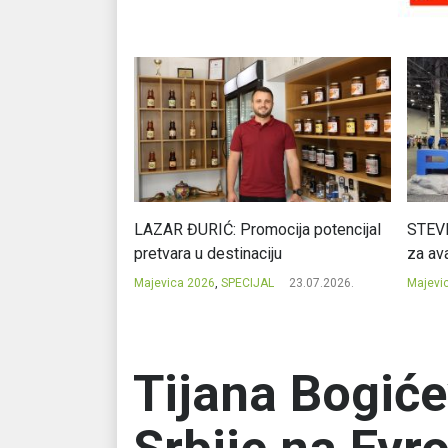
Ć: Čuvari ukusa
LAZAR ĐURIĆ: Promocija potencijal
STEVI
pretvara u destinaciju
za ava
23.07.2026.
Majevica 2026
,
SPECIJAL
23.07.2026.
Majevi
Tijana Bogiće