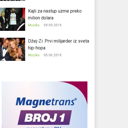
Kajli za nastup uzme preko
milion dolara
Muzika
09.09.2019.
Džej-Zi: Prvi milijarder iz sveta
hip-hopa
Muzika
05.06.2019.