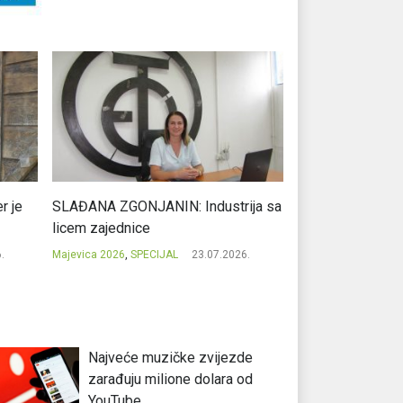
r je
SLAĐANA ZGONJANIN: Industrija sa
NIKOLA GAVRIĆ: L
licem zajednice
regionalni uspje
.
Majevica 2026
,
SPECIJAL
23.07.2026.
Majevica 2026
,
SPEC
Najveće muzičke zvijezde
zarađuju milione dolara od
YouTube