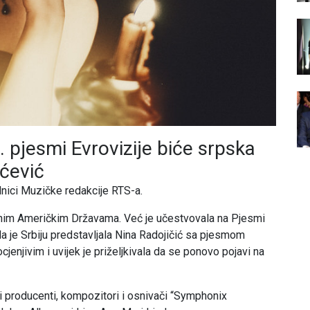
. pjesmi Evrovizije biće srpska
ićević
dnici Muzičke redakcije RTS-a.
njenim Američkim Državama. Već je učestvovala na Pjesmi
da je Srbiju predstavljala Nina Radojičić sa pjesmom
jenjivim i uvijek je priželjkivala da se ponovo pojavi na
 producenti, kompozitori i osnivači “Symphonix