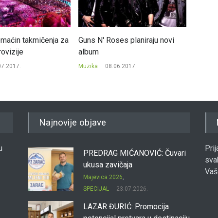
maćin takmičenja za
Guns N' Roses planiraju novi
Elton 
ovizije
album
mjuzik
07.2017.
Muzika
08.06.2017.
Muzika
Najnovije objave
u
Pri
PREDRAG MIĆANOVIĆ: Čuvari
sva
ukusa zavičaja
Vaš
Majevica 2026
,
SPECIJAL
23.07.2026.
LAZAR ĐURIĆ: Promocija