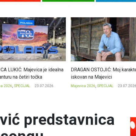
CA LUKIĆ: Majevica je idealna
DRAGAN OSTOJIĆ: Moj karakte
nturu na četiri točka
iskovan na Majevici
ca 2026
,
SPECIJAL
23.07.2026.
Majevica 2026
,
SPECIJAL
23.07.2026
vić predstavnica