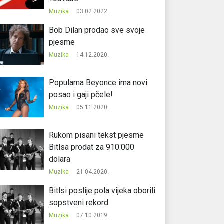
Muzika
03.02.2022.
Bob Dilan prodao sve svoje
pjesme
Muzika
14.12.2020.
Popularna Beyonce ima novi
posao i gaji pčele!
Muzika
05.11.2020.
Rukom pisani tekst pjesme
Bitlsa prodat za 910.000
dolara
Muzika
21.04.2020.
Bitlsi poslije pola vijeka oborili
sopstveni rekord
Muzika
07.10.2019.