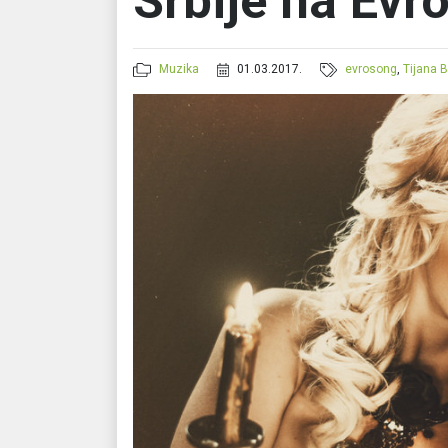
Srbije na Evr
Muzika
01.03.2017.
evrosong
,
Tijana 