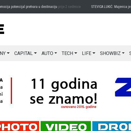
a potencijal pretvara u destinaciju
prije 2 sedmice
STEVICA LUKIĆ: Majevica je idea
NY
CAPITAL
AUTO
TECH
LIFE
SHOWBIZ