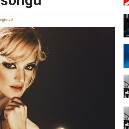
osongu
Bogićević