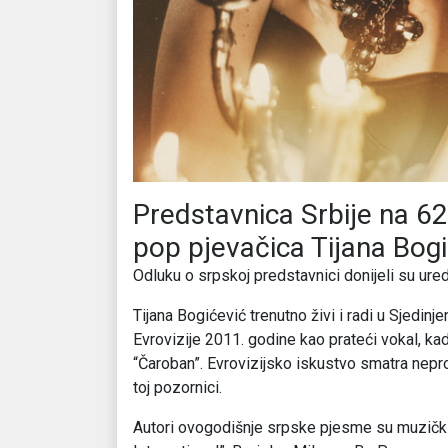
Predstavnica Srbije na 62
pop pjevačica Tijana Bog
Odluku o srpskoj predstavnici donijeli su ure
Tijana Bogićević trenutno živi i radi u Sjedi
Evrovizije 2011. godine kao prateći vokal, ka
“Čaroban”. Evrovizijsko iskustvo smatra neproc
toj pozornici.
Autori ovogodišnje srpske pjesme su muzički