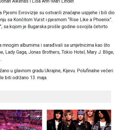
 Johan Alkenas i Lisa Ann-Mari Linder.
 Pjesmi Evrovizije su ostvarili značajne uspjehe i bili dio
čenju sa Končitom Vurst i pjesmom “Rise Like a Phoenix”.
, sa kojom je Bugarska prošle godine osvojila četvrto
na mnogim albumima i sarađivali sa umjetnicima kao što
e, Lady Gaga, Jonas Brothers, Tokio Hotel, Mary J. Blige,
…
žano u glavnom gradu Ukrajine, Kijevu. Polufinalne večeri
le biti održano 13. maja.