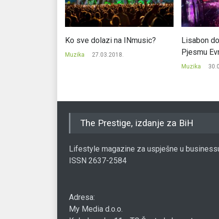
ma Dilana i
Ko sve dolazi na INmusic?
Lisabon do
ciji
Pjesmu Evr
Muzika
27.03.2018.
16.
Muzika
30.
The Prestige, izdanje za BiH
Lifestyle magazine za uspješne u business
ISSN 2637-2584
Adresa:
My Media d.o.o.