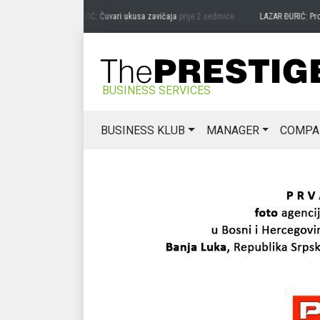
PREDRAG MIĆANOVIĆ: Čuvari ukusa zavičaja
prije 2 sedmice
LAZAR ĐURIĆ: Promocij
BUSINESS SERVICES
BUSINESS KLUB
MANAGER
COMPA