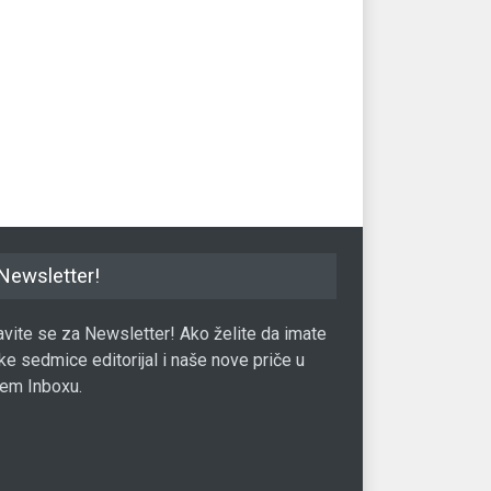
Džon komponuje za
Bijonse predvodi Gremije sa
Ke
l Đavo nosi Pradu
devet nominacija
tr
27.01.2017.
Muzika
07.12.2016.
Muz
Newsletter!
javite se za Newsletter! Ako želite da imate
ke sedmice editorijal i naše nove priče u
em Inboxu.