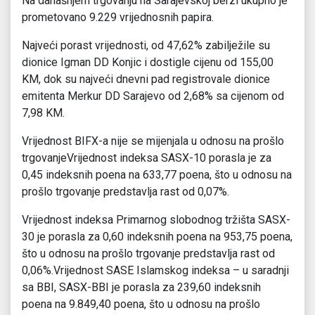
Na današnjem trgovanju na Sarajevskoj berzi ukupno je
prometovano 9.229 vrijednosnih papira.
Najveći porast vrijednosti, od 47,62% zabilježile su
dionice Igman DD Konjic i dostigle cijenu od 155,00
KM, dok su najveći dnevni pad registrovale dionice
emitenta Merkur DD Sarajevo od 2,68% sa cijenom od
7,98 KM.
Vrijednost BIFX-a nije se mijenjala u odnosu na prošlo
trgovanjeVrijednost indeksa SASX-10 porasla je za
0,45 indeksnih poena na 633,77 poena, što u odnosu na
prošlo trgovanje predstavlja rast od 0,07%.
Vrijednost indeksa Primarnog slobodnog tržišta SASX-
30 je porasla za 0,60 indeksnih poena na 953,75 poena,
što u odnosu na prošlo trgovanje predstavlja rast od
0,06%.Vrijednost SASE Islamskog indeksa – u saradnji
sa BBI, SASX-BBI je porasla za 239,60 indeksnih
poena na 9.849,40 poena, što u odnosu na prošlo