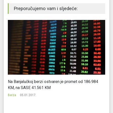
Preporučujemo vam i sljedeće:
Na Banjalučkoj berzi ostvaren je promet od 186.984
Tr
KM, na SASE 41.561 KM
Be
Berza
05.01.2017.