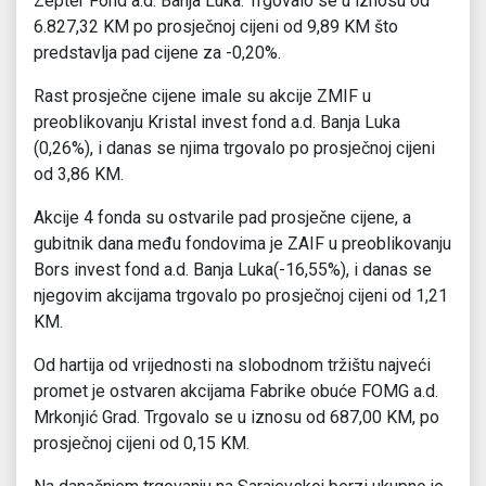
Zepter Fond a.d. Banja Luka. Trgovalo se u iznosu od
6.827,32 KM po prosječnoj cijeni od 9,89 KM što
predstavlja pad cijene za -0,20%.
Rast prosječne cijene imale su akcije ZMIF u
preoblikovanju Kristal invest fond a.d. Banja Luka
(0,26%), i danas se njima trgovalo po prosječnoj cijeni
od 3,86 KM.
Akcije 4 fonda su ostvarile pad prosječne cijene, a
gubitnik dana među fondovima je ZAIF u preoblikovanju
Bors invest fond a.d. Banja Luka(-16,55%), i danas se
njegovim akcijama trgovalo po prosječnoj cijeni od 1,21
KM.
Od hartija od vrijednosti na slobodnom tržištu najveći
promet je ostvaren akcijama Fabrike obuće FOMG a.d.
Mrkonjić Grad. Trgovalo se u iznosu od 687,00 KM, po
prosječnoj cijeni od 0,15 KM.