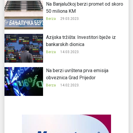
Na Banjalučkoj berzi promet od skoro
50 miliona KM
Berza
29.03.2023.
Azijska tržišta: Investitori bježe iz
bankarskih dionica
Berza
14.03.2023.
Na berzi uvrštena prva emisija
obveznica Grad Prijedor
Berza
14.02.2023.