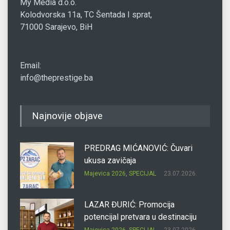
My Media d.o.o.
Kolodvorska 11a, TC Šentada I sprat,
71000 Sarajevo, BiH
Email:
info@theprestige.ba
Najnovije objave
PREDRAG MIĆANOVIĆ: Čuvari
ukusa zavičaja
Majevica 2026
,
SPECIJAL
23.07.2026.
LAZAR ĐURIĆ: Promocija
potencijal pretvara u destinaciju