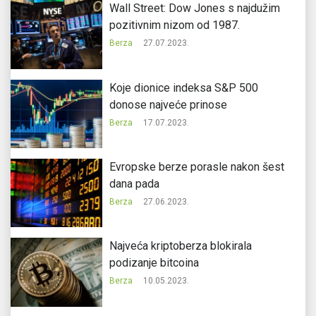
Wall Street: Dow Jones s najdužim
pozitivnim nizom od 1987.
Berza
27.07.2023.
Koje dionice indeksa S&P 500
donose najveće prinose
Berza
17.07.2023.
Evropske berze porasle nakon šest
dana pada
Berza
27.06.2023.
Najveća kriptoberza blokirala
podizanje bitcoina
Berza
10.05.2023.