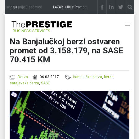
 zavičaja
prije 3 sedmice
LAZAR ĐURIĆ: Promocija potencijal pretvara u destinaciju
p
☰
BUSINESS SERVICES
Na Banjalučkoj berzi ostvaren
promet od 3.158.179, na SASE
70.415 KM
Berza
06.03.2017.
banjalučka berza
,
berza
,
sarajevska berza
,
SASE