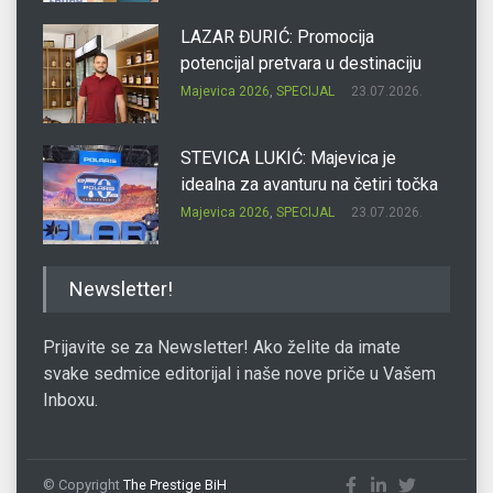
LAZAR ĐURIĆ: Promocija
potencijal pretvara u destinaciju
Majevica 2026
,
SPECIJAL
23.07.2026.
STEVICA LUKIĆ: Majevica je
idealna za avanturu na četiri točka
Majevica 2026
,
SPECIJAL
23.07.2026.
DRAGAN OSTOJIĆ: Moj karakter je
Newsletter!
iskovan na Majevici
Majevica 2026
,
SPECIJAL
23.07.2026.
Prijavite se za Newsletter! Ako želite da imate
svake sedmice editorijal i naše nove priče u Vašem
Inboxu.
SLAĐANA ZGONJANIN: Industrija
sa licem zajednice
Majevica 2026
,
SPECIJAL
23.07.2026.
© Copyright
The Prestige BiH