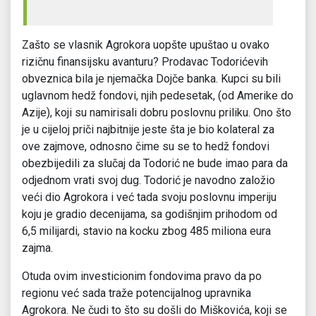
Zašto se vlasnik Agrokora uopšte upuštao u ovako
rizičnu finansijsku avanturu? Prodavac Todorićevih
obveznica bila je njemačka Dojče banka. Kupci su bili
uglavnom hedž fondovi, njih pedesetak, (od Amerike do
Azije), koji su namirisali dobru poslovnu priliku. Ono što
je u cijeloj priči najbitnije jeste šta je bio kolateral za
ove zajmove, odnosno čime su se to hedž fondovi
obezbijedili za slučaj da Todorić ne bude imao para da
odjednom vrati svoj dug. Todorić je navodno založio
veći dio Agrokora i već tada svoju poslovnu imperiju
koju je gradio decenijama, sa godišnjim prihodom od
6,5 milijardi, stavio na kocku zbog 485 miliona eura
zajma.
Otuda ovim investicionim fondovima pravo da po
regionu već sada traže potencijalnog upravnika
Agrokora. Ne čudi to što su došli do Miškovića, koji se