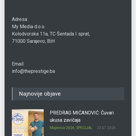
Adresa:
My Media d.o.o.
Kolodvorska 11a, TC Šentada I sprat,
71000 Sarajevo, BiH
Email:
info@theprestige.ba
Najnovije objave
PREDRAG MIĆANOVIĆ: Čuvari
ukusa zavičaja
Majevica 2026
,
SPECIJAL
23.07.2026.