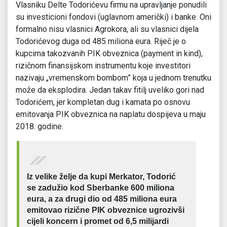
Vlasniku Delte Todorićevu firmu na upravljanje ponudili
su investicioni fondovi (uglavnom američki) i banke. Oni
formalno nisu vlasnici Agrokora, ali su vlasnici dijela
Todorićevog duga od 485 miliona eura. Riječ je o
kupcima takozvanih PIK obveznica (payment in kind),
rizičnom finansijskom instrumentu koje investitori
nazivaju „vremenskom bombom” koja u jednom trenutku
može da eksplodira. Jedan takav fitilj uveliko gori nad
Todorićem, jer kompletan dug i kamata po osnovu
emitovanja PIK obveznica na naplatu dospijeva u maju
2018. godine.
Iz velike želje da kupi Merkator, Todorić
se zadužio kod Sberbanke 600 miliona
eura, a za drugi dio od 485 miliona eura
emitovao rizične PIK obveznice ugrozivši
cijeli koncern i promet od 6,5 milijardi