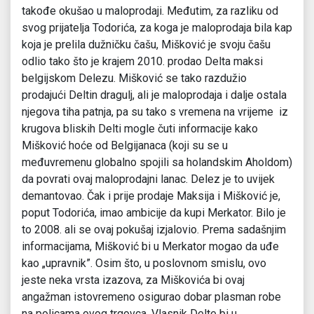
takođe okušao u maloprodaji. Međutim, za razliku od
svog prijatelja Todorića, za koga je maloprodaja bila kap
koja je prelila dužničku čašu, Mišković je svoju čašu
odlio tako što je krajem 2010. prodao Delta maksi
belgijskom Delezu. Mišković se tako razdužio
prodajući Deltin dragulj, ali je maloprodaja i dalje ostala
njegova tiha patnja, pa su tako s vremena na vrijeme iz
krugova bliskih Delti mogle čuti informacije kako
Mišković hoće od Belgijanaca (koji su se u
međuvremenu globalno spojili sa holandskim Aholdom)
da povrati ovaj maloprodajni lanac. Delez je to uvijek
demantovao. Čak i prije prodaje Maksija i Mišković je,
poput Todorića, imao ambicije da kupi Merkator. Bilo je
to 2008. ali se ovaj pokušaj izjalovio. Prema sadašnjim
informacijama, Mišković bi u Merkator mogao da uđe
kao „upravnik”. Osim što, u poslovnom smislu, ovo
jeste neka vrsta izazova, za Miškovića bi ovaj
angažman istovremeno osigurao dobar plasman robe
na policama ovog trgovca. Vlasnik Delte bi u