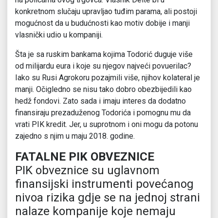
konkretnom slučaju upravljao tuđim parama, ali postoji
mogućnost da u budućnosti kao motiv dobije i manji
vlasnički udio u kompaniji.
Šta je sa ruskim bankama kojima Todorić duguje više
od milijardu eura i koje su njegov najveći povuerilac?
Iako su Rusi Agrokoru pozajmili više, njihov kolateral je
manji. Očigledno se nisu tako dobro obezbijedili kao
hedž fondovi. Zato sada i imaju interes da dodatno
finansiraju prezaduženog Todorića i pomognu mu da
vrati PIK kredit. Jer, u suprotnom i oni mogu da potonu
zajedno s njim u maju 2018. godine.
FATALNE PIK OBVEZNICE
PIK obveznice su uglavnom
finansijski instrumenti povećanog
nivoa rizika gdje se na jednoj strani
nalaze kompanije koje nemaju