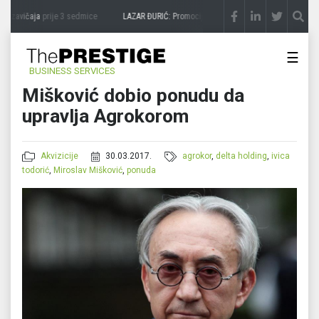
 zavičaja
prije 3 sedmice
LAZAR ĐURIĆ: Promocija potencijal pretvara u destinaciju
p
☰
BUSINESS SERVICES
Mišković dobio ponudu da
upravlja Agrokorom
Akvizicije
30.03.2017.
agrokor
,
delta holding
,
ivica
todorić
,
Miroslav Mišković
,
ponuda