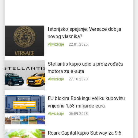
Istorijsko spajanje: Versace dobija
novog vlasnika?
Akvizicije
22.01.2025.
Stellantis kupio udio u proizvođaču
motora za e-auta
Akvizicije
27.10.2023.
EU blokira Bookingu veliku kupovinu
vrijednu 1,63 milijarde eura
Akvizicije
06.09.2023.
Roark Capital kupio Subway za 9,6