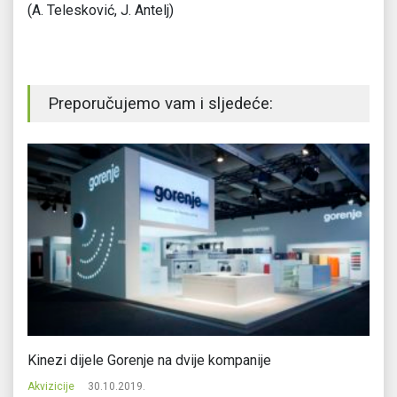
(A. Telesković, J. Antelj)
Preporučujemo vam i sljedeće:
Kinezi dijele Gorenje na dvije kompanije
UA
Akvizicije
30.10.2019.
Ak