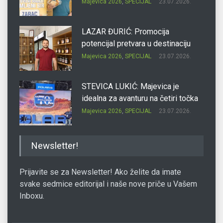
Majevica 2026
,
SPECIJAL
23.07.2026.
LAZAR ĐURIĆ: Promocija
potencijal pretvara u destinaciju
Majevica 2026
,
SPECIJAL
23.07.2026.
STEVICA LUKIĆ: Majevica je
idealna za avanturu na četiri točka
Majevica 2026
,
SPECIJAL
23.07.2026.
DRAGAN OSTOJIĆ: Moj karakter je
Newsletter!
iskovan na Majevici
Majevica 2026
,
SPECIJAL
23.07.2026.
Prijavite se za Newsletter! Ako želite da imate
svake sedmice editorijal i naše nove priče u Vašem
Inboxu.
SLAĐANA ZGONJANIN: Industrija
sa licem zajednice
Majevica 2026
,
SPECIJAL
23.07.2026.