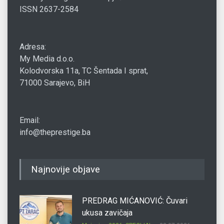
ISSN 2637-2584
Adresa:
My Media d.o.o.
Kolodvorska 11a, TC Šentada I sprat,
71000 Sarajevo, BiH
Email:
info@theprestige.ba
Najnovije objave
PREDRAG MIĆANOVIĆ: Čuvari
ukusa zavičaja