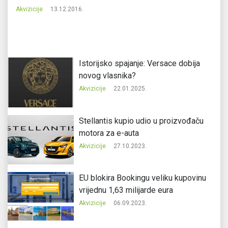
Akvizicije
13.12.2016.
Ak
Istorijsko spajanje: Versace dobija
novog vlasnika?
Akvizicije
22.01.2025.
Stellantis kupio udio u proizvođaču
motora za e-auta
Akvizicije
27.10.2023.
EU blokira Bookingu veliku kupovinu
vrijednu 1,63 milijarde eura
Akvizicije
06.09.2023.