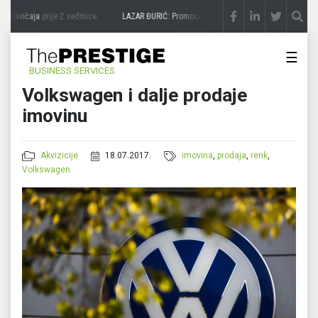
 zavičaja
prije 2 sedmice
LAZAR ĐURIĆ: Promocija potencijal pretvara u destinaciju
☰
BUSINESS SERVICES
Volkswagen i dalje prodaje
imovinu
Akvizicije
18.07.2017.
imovina
,
prodaja
,
renk
,
Volkswagen