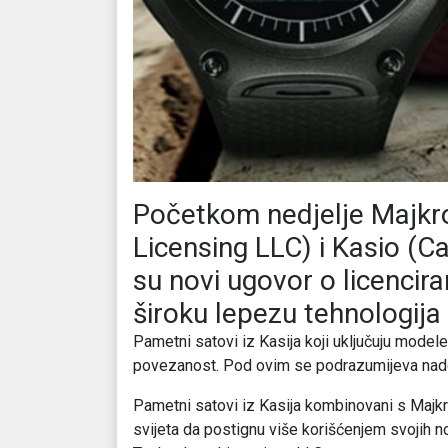
Početkom nedjelje Majkr
Licensing LLC) i Kasio (C
su novi ugovor o licencira
široku lepezu tehnologij
Pametni satovi iz Kasija koji uključuju mo
povezanost. Pod ovim se podrazumijeva nadgl
Pametni satovi iz Kasija kombinovani s Maj
svijeta da postignu više korišćenjem svojih n