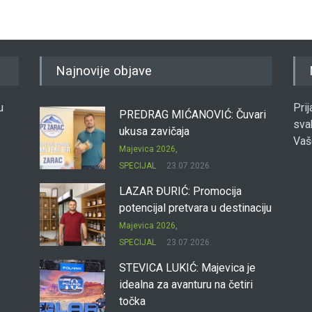
Najnovije objave
u
Pri
PREDRAG MIĆANOVIĆ: Čuvari
sva
ukusa zavičaja
Vaš
Majevica 2026
,
SPECIJAL
23.07.2026.
LAZAR ĐURIĆ: Promocija
potencijal pretvara u destinaciju
Majevica 2026
,
SPECIJAL
23.07.2026.
STEVICA LUKIĆ: Majevica je
idealna za avanturu na četiri
točka