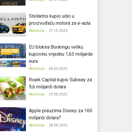
Stellantis kupio udio u
proizvođaču motora za e-auta
Akvizicije
27.10.2023.
EU blokira Bookingu veliku
kupovinu vrijednu 1,63 milijarde
eura
Akvizicije
06.09.2023.
Roark Capital kupio Subway za
9,6 milijardi dolara
Akvizicije
29.08.2023.
Apple preuzima Disney za 160
milijardi dolara?
Akvizicije
28.08.2023.