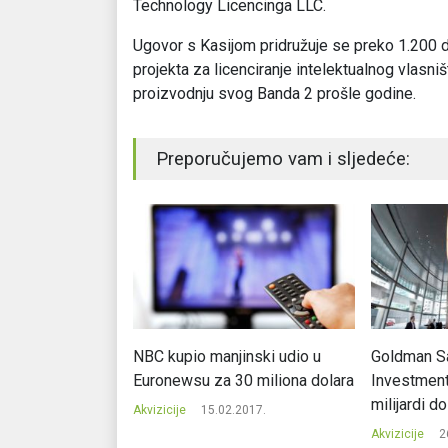
Technology Licencinga LLC.
Ugovor s Kasijom pridružuje se preko 1.200 
projekta za licenciranje intelektualnog vlasniš
proizvodnju svog Banda 2 prošle godine.
Preporučujemo vam i sljedeće:
graditi fabriku u
NBC kupio manjinski udio u
Goldman S
opšte neće graditi
Euronewsu za 30 miliona dolara
Investment
milijardi do
2019.
Akvizicije
15.02.2017.
Akvizicije
2