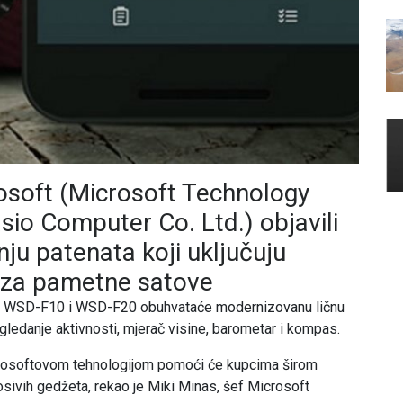
osoft (Microsoft Technology
asio Computer Co. Ltd.) objavili
nju patenata koji uključuju
a za pametne satove
dele WSD-F10 i WSD-F20 obuhvataće modernizovanu ličnu
edanje aktivnosti, mjerač visine, barometar i kompas.
krosoftovom tehnologijom pomoći će kupcima širom
osivih gedžeta, rekao je Miki Minas, šef Microsoft