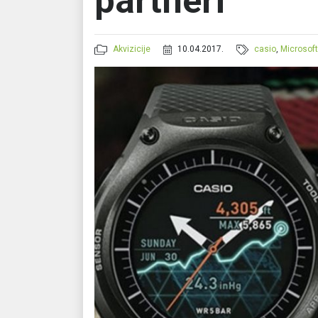
partneri
Akvizicije
10.04.2017.
casio
,
Microsof