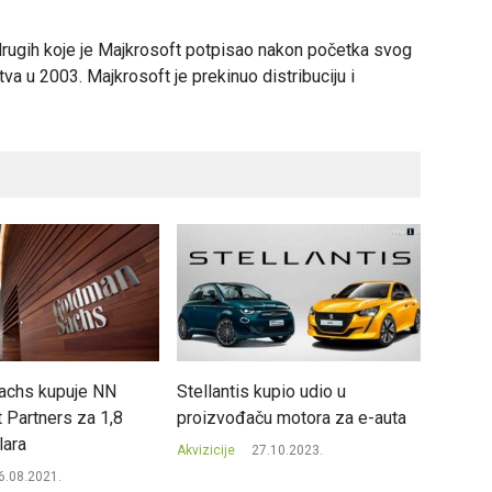
drugih koje je Majkrosoft potpisao nakon početka svog
tva u 2003. Majkrosoft je prekinuo distribuciju i
achs kupuje NN
Stellantis kupio udio u
Masovn
 Partners za 1,8
proizvođaču motora za e-auta
Akvizicij
lara
Akvizicije
27.10.2023.
6.08.2021.