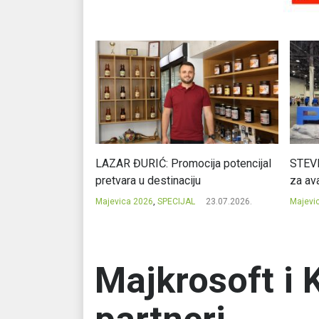
Ć: Čuvari ukusa
LAZAR ĐURIĆ: Promocija potencijal
STEVI
pretvara u destinaciju
za ava
23.07.2026.
Majevica 2026
,
SPECIJAL
23.07.2026.
Majevi
Majkrosoft i 