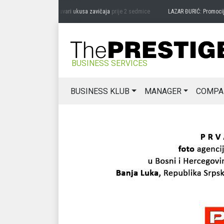
DRAG MIĆANOVIĆ: Čuvari ukusa zavičaja
prije 2 sedmice
LAZAR ĐURIĆ: Promocija pot
BUSINESS SERVICES
BUSINESS KLUB
MANAGER
COMPA