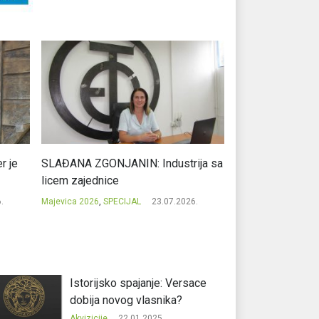
r je
SLAĐANA ZGONJANIN: Industrija sa
NIKOLA GAVRIĆ: L
licem zajednice
regionalni uspje
.
Majevica 2026
,
SPECIJAL
23.07.2026.
Majevica 2026
,
SPEC
Istorijsko spajanje: Versace
dobija novog vlasnika?
Akvizicije
22.01.2025.