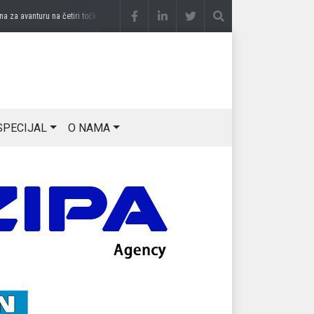
a avanturu na četiri točka
prije 2 sedmice
DRAGAN OSTOJIĆ: Moj karakter je iskovan
SPECIJAL
O NAMA