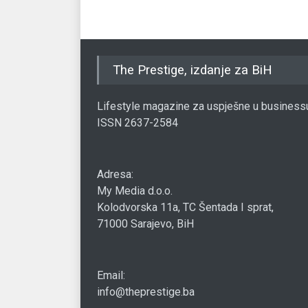
The Prestige, izdanje za BiH
Lifestyle magazine za uspješne u business
ISSN 2637-2584
Adresa:
My Media d.o.o.
Kolodvorska 11a, TC Šentada I sprat,
71000 Sarajevo, BiH
Email:
info@theprestige.ba