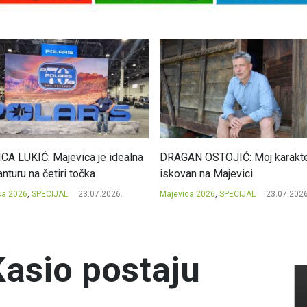
CA LUKIĆ: Majevica je idealna
DRAGAN OSTOJIĆ: Moj karakte
nturu na četiri točka
iskovan na Majevici
ca 2026
,
SPECIJAL
23.07.2026.
Majevica 2026
,
SPECIJAL
23.07.2026
Kasio postaju