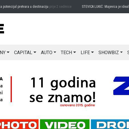
encijal pretvara u destinaciju
prije 2 sedmice
STEVICA LUKIĆ: Majevica je idealna z
NY
CAPITAL
AUTO
TECH
LIFE
SHOWBIZ