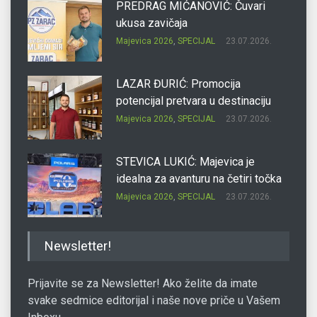
PREDRAG MIĆANOVIĆ: Čuvari
ukusa zavičaja
Majevica 2026
,
SPECIJAL
23.07.2026.
LAZAR ĐURIĆ: Promocija
potencijal pretvara u destinaciju
Majevica 2026
,
SPECIJAL
23.07.2026.
STEVICA LUKIĆ: Majevica je
idealna za avanturu na četiri točka
Majevica 2026
,
SPECIJAL
23.07.2026.
DRAGAN OSTOJIĆ: Moj karakter je
Newsletter!
iskovan na Majevici
Majevica 2026
,
SPECIJAL
23.07.2026.
Prijavite se za Newsletter! Ako želite da imate
svake sedmice editorijal i naše nove priče u Vašem