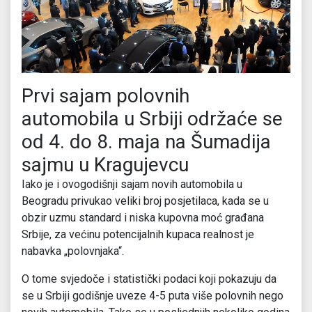
Prvi sajam polovnih
automobila u Srbiji održaće se
od 4. do 8. maja na Šumadija
sajmu u Kragujevcu
Iako je i ovogodišnji sajam novih automobila u
Beogradu privukao veliki broj posjetilaca, kada se u
obzir uzmu standard i niska kupovna moć građana
Srbije, za većinu potencijalnih kupaca realnost je
nabavka „polovnjaka“.
O tome svjedoče i statistički podaci koji pokazuju da
se u Srbiji godišnje uveze 4-5 puta više polovnih nego