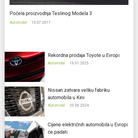
Počela proizvodnja Teslinog Modela 3
D
Automobil
10.07.2017.
Au
Rekordna prodaja Toyote u Evropi
Automobil
16.01.2025.
Nissan zatvara veliku fabriku
automobila u Kini
Automobil
25.06.2024.
Cijene električnih automobila u Evropi
će padati