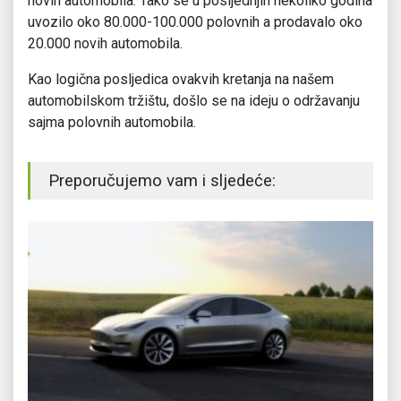
novih automobila. Tako se u posljednjih nekoliko godina
uvozilo oko 80.000-100.000 polovnih a prodavalo oko
20.000 novih automobila.
Kao logična posljedica ovakvih kretanja na našem
automobilskom tržištu, došlo se na ideju o održavanju
sajma polovnih automobila.
Preporučujemo vam i sljedeće: