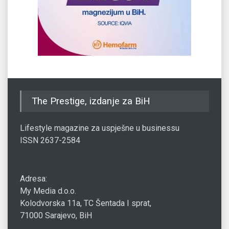
The Prestige, izdanje za BiH
Lifestyle magazine za uspješne u businessu
ISSN 2637-2584
Adresa:
My Media d.o.o.
Kolodvorska 11a, TC Šentada I sprat,
71000 Sarajevo, BiH