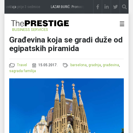
 zavičaja
prije 3 sedmice
LAZAR ĐURIĆ: Promocija potencijal pretvara u destinaciju
p
☰
BUSINESS SERVICES
Građevina koja se gradi duže od
egipatskih piramida
Travel
15.05.2017.
barselona
,
gradnja
,
građevina
,
sagrada familija