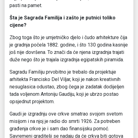
pasti na pamet.
Šta je Sagrada Familija i zašto je putnici toliko
cijene?
Zbog toga što je umjetničko djelo i čudo arhitekture čija
je gradnja počela 1882. godine, i što 130 godina kasnije
još nije dovršena. To znači da će njena izgradnja trajati
duže nego što je trajala izgradnja egipatskih piramida.
Sagradu Familiju prvobitno je trebalo da projektuje
arhitekta Francisko Del Viljar, koji je nakon kreativnih
nesuglasica odustao, zbog čega je zadatak dodijeljen
tada voljenom Antoniju Gaudiju, koji je ubrzo postao
opsjednut projektom.
Gaudi je izgradnju ove crkve smatrao svojom svetom
misijom i na njoj je radio do smrti 1926. Za potreben
građenja crkve je i sam dao finansijsku pomoć.
Savremeni graditelji se nadaju da će crkva biti gotova