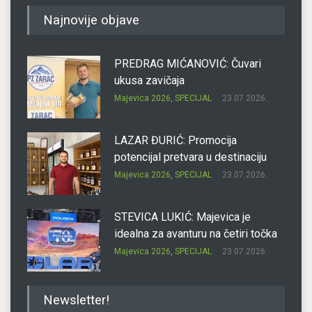
Najnovije objave
PREDRAG MIĆANOVIĆ: Čuvari
ukusa zavičaja
Majevica 2026
,
SPECIJAL
23.07.2026.
LAZAR ĐURIĆ: Promocija
potencijal pretvara u destinaciju
Majevica 2026
,
SPECIJAL
23.07.2026.
STEVICA LUKIĆ: Majevica je
idealna za avanturu na četiri točka
Majevica 2026
,
SPECIJAL
23.07.2026.
DRAGAN OSTOJIĆ: Moj karakter je
Newsletter!
iskovan na Majevici