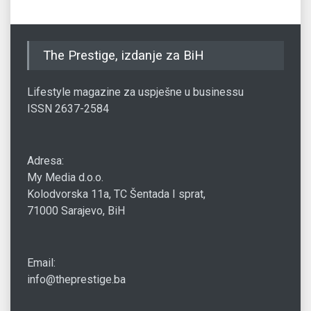
The Prestige, izdanje za BiH
Lifestyle magazine za uspješne u businessu
ISSN 2637-2584
Adresa:
My Media d.o.o.
Kolodvorska 11a, TC Šentada I sprat,
71000 Sarajevo, BiH
Email:
info@theprestige.ba