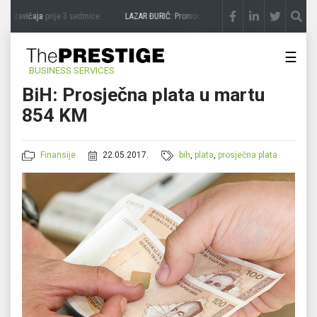
a zavičaja
prije 3 sedmice
LAZAR ĐURIĆ: Promocija potencijal pretvara u destinacij
☰
BUSINESS SERVICES
BiH: Prosječna plata u martu
854 KM
Finansije
22.05.2017.
bih
,
plata
,
prosječna plata