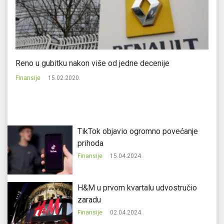
Reno u gubitku nakon više od jedne decenije
Bl
Finansije
15.02.2020.
Fi
TikTok objavio ogromno povećanje
prihoda
Finansije
15.04.2024.
H&M u prvom kvartalu udvostručio
zaradu
Finansije
02.04.2024.