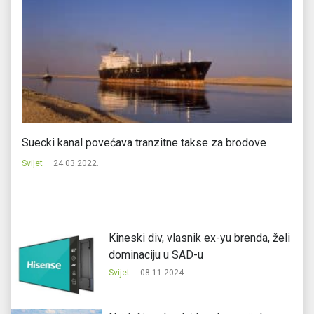
Suecki kanal povećava tranzitne takse za brodove
G7
Svijet
24.03.2022.
Svi
Kineski div, vlasnik ex-yu brenda, želi
dominaciju u SAD-u
Svijet
08.11.2024.