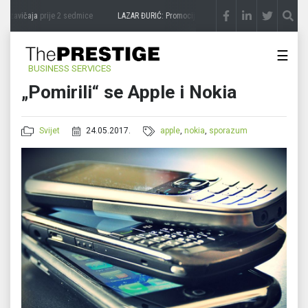
 zavičaja
prije 2 sedmice
LAZAR ĐURIĆ: Promocija potencijal pretvara u destinaciju
☰
BUSINESS SERVICES
„Pomirili“ se Apple i Nokia
Svijet
24.05.2017.
apple
,
nokia
,
sporazum