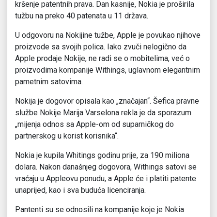
kršenje patentnih prava. Dan kasnije, Nokia je proširila
tužbu na preko 40 patenata u 11 država.
U odgovoru na Nokijine tužbe, Apple je povukao njihove
proizvode sa svojih polica. Iako zvuči nelogično da
Apple prodaje Nokije, ne radi se o mobitelima, već o
proizvodima kompanije Withings, uglavnom elegantnim
pametnim satovima.
Nokija je dogovor opisala kao „značajan“. Šefica pravne
službe Nokije Marija Varselona rekla je da sporazum
„mijenja odnos sa Apple-om od suparničkog do
partnerskog u korist korisnika“.
Nokia je kupila Whitings godinu prije, za 190 miliona
dolara. Nakon današnjeg dogovora, Withings satovi se
vraćaju u Appleovu ponudu, a Apple će i platiti patente
unaprijed, kao i sva buduća licenciranja.
Pantenti su se odnosili na kompanije koje je Nokia