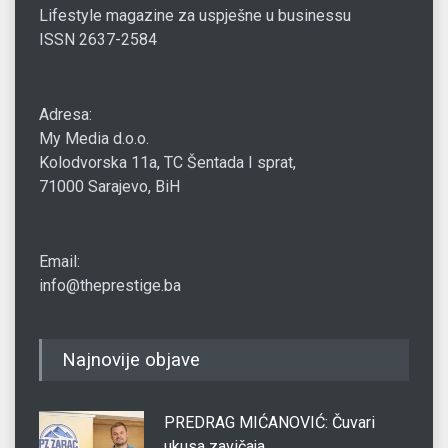
Lifestyle magazine za uspješne u businessu
ISSN 2637-2584
Adresa:
My Media d.o.o.
Kolodvorska 11a, TC Šentada I sprat,
71000 Sarajevo, BiH
Email:
info@theprestige.ba
Najnovije objave
PREDRAG MIĆANOVIĆ: Čuvari
ukusa zavičaja