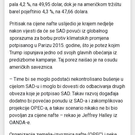
pala 4,2 %, na 49,95 dolar, dok je na američkom tržištu
barel pojeftinio 4,3 %, na 47,66 dolara.
Pritisak na cijene nafte uslijedio je krajem nedjelje
nakon vijesti da će se SAD povući iz globalnog
sporazuma za borbu protiv klimatskih promjena
potpisanog u Parizu 2015. godine, što je potez kojim
Trump ispunjava jedno od svojih glavnih obećanja iz
predizborne kampanje. Taj porez naišao je na osudu
američkih saveznica.
– Time bi se moglo podstaći nekontrolisano bušenje u
cijelom SAD-u i moglo bi dovesti do odbacivanja drugih
obveza koje je potpisao SAD. Takav razvoj događaja
dodatno bi povećao ponudu iz SAD-a i zakomplikovao
projekcije OPEC-a, a takav scenario nikako ne bi bio
povoljan za cijene nafte – rekao je Jeffrey Halley iz
OANDA-e.
Organizacija zemalja-izvoznica nafte (OPEC) i neke