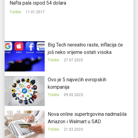
Nafta pala ispod 54 dolara
Na
da
Tržište
11.01.2017.
Tr
Big Tech nerealno raste, inflacija će
još neko vrijeme ostati visoka
Tržište
27.07.2023.
Ovo je 5 najvećih evropskih
kompanija
Tržište
09.05.2023.
Nova online supertrgovina nadmašila
Amazon i Walmart u SAD
Tržište
21.02.2023.