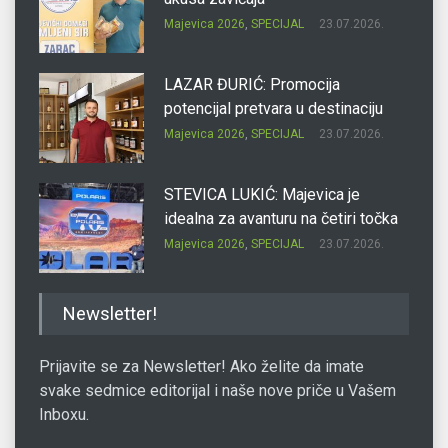
Majevica 2026
,
SPECIJAL
23.07.2026.
LAZAR ĐURIĆ: Promocija
potencijal pretvara u destinaciju
Majevica 2026
,
SPECIJAL
23.07.2026.
STEVICA LUKIĆ: Majevica je
idealna za avanturu na četiri točka
Majevica 2026
,
SPECIJAL
23.07.2026.
DRAGAN OSTOJIĆ: Moj karakter je
Newsletter!
iskovan na Majevici
Majevica 2026
,
SPECIJAL
23.07.2026.
Prijavite se za Newsletter! Ako želite da imate
svake sedmice editorijal i naše nove priče u Vašem
Inboxu.
SLAĐANA ZGONJANIN: Industrija
sa licem zajednice