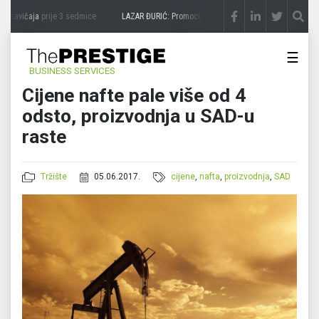
 zavičaja
prije 3 sedmice
LAZAR ĐURIĆ: Promocija potencijal pretvara u destinaciju
p
☰
BUSINESS SERVICES
Cijene nafte pale više od 4
odsto, proizvodnja u SAD-u
raste
Tržište
05.06.2017.
cijene
,
nafta
,
proizvodnja
,
SAD