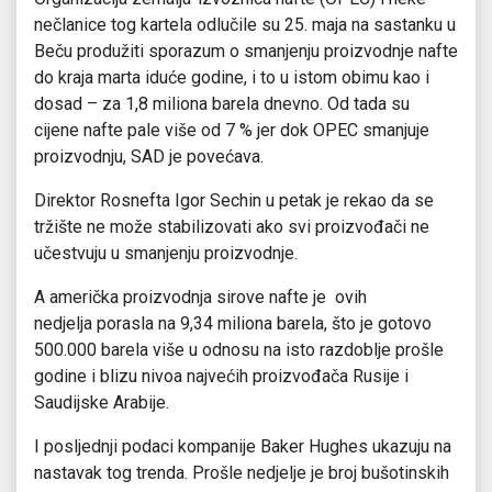
nečlanice tog kartela odlučile su 25. maja na sastanku u
Beču produžiti sporazum o smanjenju proizvodnje nafte
do kraja marta iduće godine, i to u istom obimu kao i
dosad – za 1,8 miliona barela dnevno. Od tada su
cijene nafte pale više od 7 % jer dok OPEC smanjuje
proizvodnju, SAD je povećava.
Direktor Rosnefta Igor Sechin u petak je rekao da se
tržište ne može stabilizovati ako svi proizvođači ne
učestvuju u smanjenju proizvodnje.
A američka proizvodnja sirove nafte je ovih
nedjelja porasla na 9,34 miliona barela, što je gotovo
500.000 barela više u odnosu na isto razdoblje prošle
godine i blizu nivoa najvećih proizvođača Rusije i
Saudijske Arabije.
I posljednji podaci kompanije Baker Hughes ukazuju na
nastavak tog trenda. Prošle nedjelje je broj bušotinskih