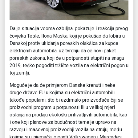
Da je situacija veoma ozbiljna, pokazuje i reakcija prvog
čovjeka Tesle, Ilona Maska, koji je pokušao da lobira u
Danskoj protiv ukidanja poreskih olakšica za kupce
električnih automobila, uz tvrdnju da će novi paket
poreskih zakona, koji će u potpunosti stupiti na snagu
2019, teško pogoditi tržište vozila na električni pogon u
toj zemlji.
Moguće je da će primjerom Danske krenuti i neke
druge države EU u kojima su električni automobili
takođe popularni, što bi uzdrmalo proizvođače čiji se
proizvodni program u potpunosti ili u velikoj mjeri
oslanja na prodaju ekološki prihvatljivih automobila, kao
i one koji planove za budućnost temelje upravo na
razvoju i masovnoj proizvodnji vozila na struju, među
kojima su i njemački giganti Volkswagen i Mercedes.