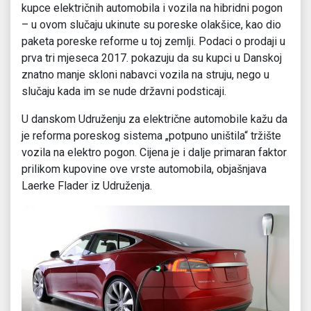
kupce električnih automobila i vozila na hibridni pogon
– u ovom slučaju ukinute su poreske olakšice, kao dio
paketa poreske reforme u toj zemlji. Podaci o prodaji u
prva tri mjeseca 2017. pokazuju da su kupci u Danskoj
znatno manje skloni nabavci vozila na struju, nego u
slučaju kada im se nude državni podsticaji.
U danskom Udruženju za električne automobile kažu da
je reforma poreskog sistema „potpuno uništila“ tržište
vozila na elektro pogon. Cijena je i dalje primaran faktor
prilikom kupovine ove vrste automobila, objašnjava
Laerke Flader iz Udruženja.