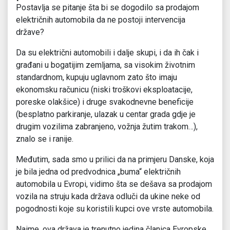
Postavlja se pitanje šta bi se dogodilo sa prodajom
električnih automobila da ne postoji intervencija
države?
Da su električni automobili i dalje skupi, i da ih čak i
građani u bogatijim zemljama, sa visokim životnim
standardnom, kupuju uglavnom zato što imaju
ekonomsku računicu (niski troškovi eksploatacije,
poreske olakšice) i druge svakodnevne beneficije
(besplatno parkiranje, ulazak u centar grada gdje je
drugim vozilima zabranjeno, vožnja žutim trakom…),
znalo se i ranije.
Međutim, sada smo u prilici da na primjeru Danske, koja
je bila jedna od predvodnica „buma“ električnih
automobila u Evropi, vidimo šta se dešava sa prodajom
vozila na struju kada država odluči da ukine neke od
pogodnosti koje su koristili kupci ove vrste automobila.
Naime, ova država je trenutno jedina članica Evropske