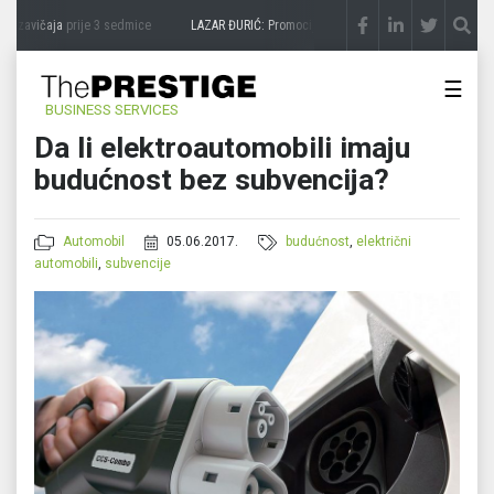
 zavičaja
prije 3 sedmice
LAZAR ĐURIĆ: Promocija potencijal pretvara u destinaciju
p
☰
BUSINESS SERVICES
Da li elektroautomobili imaju
budućnost bez subvencija?
Automobil
05.06.2017.
budućnost
,
električni
automobili
,
subvencije