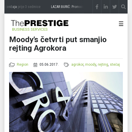
 zavičaja
prije 3 sedmice
LAZAR ĐURIĆ: Promocija potencijal pretvara u destinaciju
☰
BUSINESS SERVICES
Moody’s četvrti put smanjio
rejting Agrokora
Region
05.06.2017.
agrokor
,
moody
,
rejting
,
stečaj