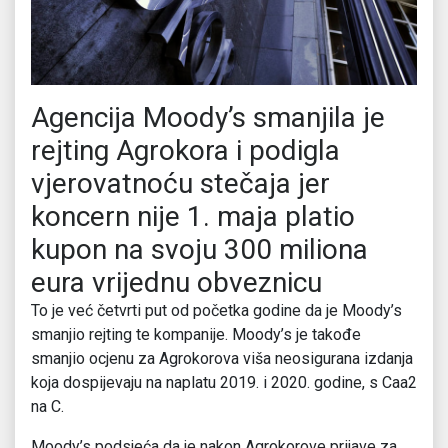
Agencija Moody’s smanjila je
rejting Agrokora i podigla
vjerovatnoću stečaja jer
koncern nije 1. maja platio
kupon na svoju 300 miliona
eura vrijednu obveznicu
To je već četvrti put od početka godine da je Moody’s
smanjio rejting te kompanije. Moody’s je takođe
smanjio ocjenu za Agrokorova viša neosigurana izdanja
koja dospijevaju na naplatu 2019. i 2020. godine, s Caa2
na C.
Moody’s podsjeća da je nakon Agrokorove prijave za