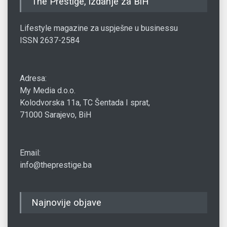
The Prestige, izdanje za BiH
Lifestyle magazine za uspješne u businessu
ISSN 2637-2584
Adresa:
My Media d.o.o.
Kolodvorska 11a, TC Šentada I sprat,
71000 Sarajevo, BiH
Email:
info@theprestige.ba
Najnovije objave