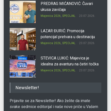
PREDRAG MIĆANOVIĆ: Čuvari
ukusa zavičaja
Majevica 2026
,
SPECIJAL
23.07.2026.
LAZAR ĐURIĆ: Promocija
potencijal pretvara u destinaciju
Majevica 2026
,
SPECIJAL
23.07.2026.
STEVICA LUKIĆ: Majevica je
idealna za avanturu na četiri točka
Majevica 2026
,
SPECIJAL
23.07.2026.
DRAGAN OSTOJIĆ: Moj karakter je
Newsletter!
iskovan na Majevici
Majevica 2026
,
SPECIJAL
23.07.2026.
Prijavite se za Newsletter! Ako želite da imate
svake sedmice editorijal i naše nove priče u Vašem