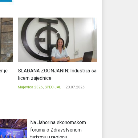
r je
SLAĐANA ZGONJANIN: Industrija sa
NIKOLA GAVRIĆ: L
licem zajednice
regionalni uspje
.
Majevica 2026
,
SPECIJAL
23.07.2026.
Majevica 2026
,
SPEC
Na Jahorina ekonomskom
forumu o Zdravstvenom
turizmu u regionu