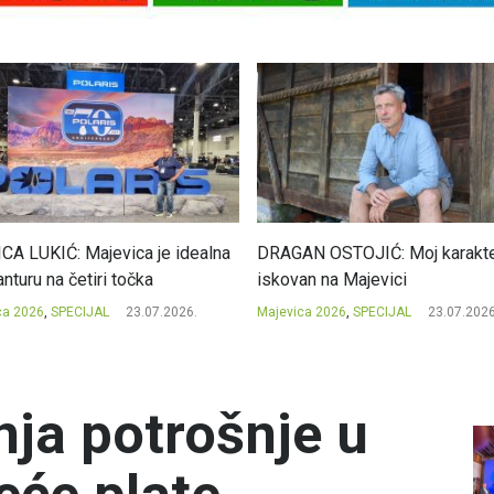
CA LUKIĆ: Majevica je idealna
DRAGAN OSTOJIĆ: Moj karakte
nturu na četiri točka
iskovan na Majevici
ca 2026
,
SPECIJAL
23.07.2026.
Majevica 2026
,
SPECIJAL
23.07.2026
ja potrošnje u