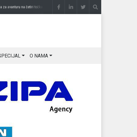
 avanturu na četiri točka
prije 3 sedmice
DRAGAN OSTOJIĆ: Moj karakter je iskovan
SPECIJAL
O NAMA