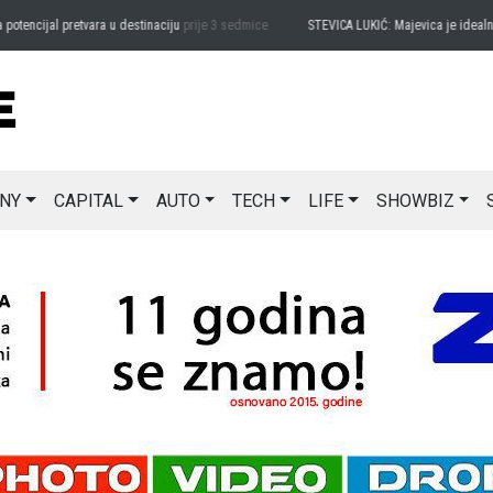
encijal pretvara u destinaciju
prije 3 sedmice
STEVICA LUKIĆ: Majevica je idealna za
NY
CAPITAL
AUTO
TECH
LIFE
SHOWBIZ