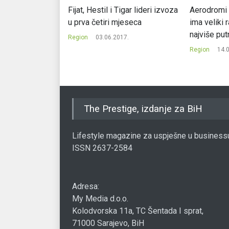
tiviji sezonski
Fijat, Hestil i Tigar lideri izvoza
Aerodromi 
u prva četiri mjeseca
ima veliki 
najviše put
17.
Region
03.06.2017.
Region
14.
The Prestige, izdanje za BiH
Lifestyle magazine za uspješne u business
ISSN 2637-2584
Adresa:
My Media d.o.o.
Kolodvorska 11a, TC Šentada I sprat,
71000 Sarajevo, BiH