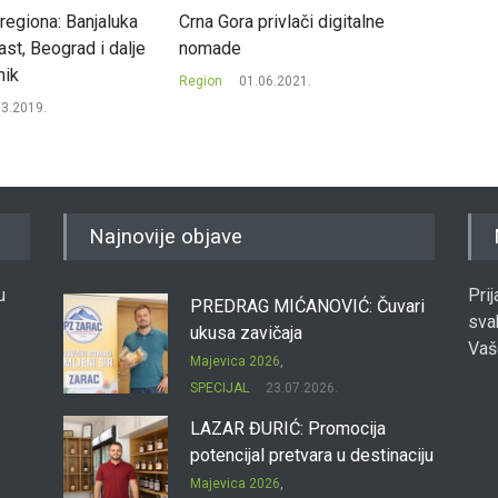
regiona: Banjaluka
Crna Gora privlači digitalne
Sberba
rast, Beograd i dalje
nomade
traži 
nik
Region
01.06.2021.
Region
03.2019.
Najnovije objave
u
Pri
PREDRAG MIĆANOVIĆ: Čuvari
sva
ukusa zavičaja
Vaš
Majevica 2026
,
SPECIJAL
23.07.2026.
LAZAR ĐURIĆ: Promocija
potencijal pretvara u destinaciju
Majevica 2026
,