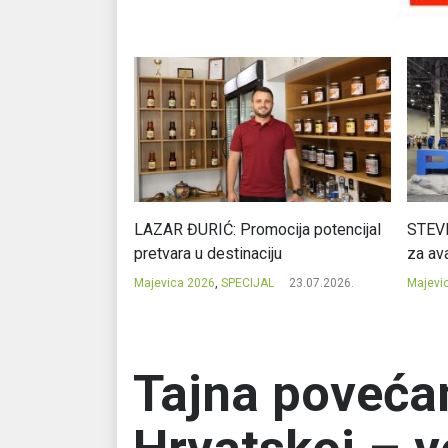
Ć: Čuvari ukusa
LAZAR ĐURIĆ: Promocija potencijal
STEVI
pretvara u destinaciju
za ava
23.07.2026.
Majevica 2026
,
SPECIJAL
23.07.2026.
Majevi
Tajna povećan