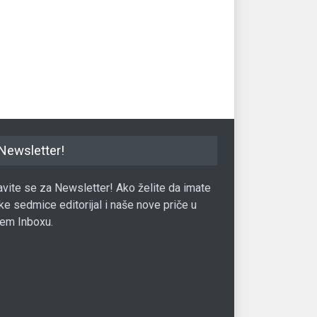
nk od hrvatske vlade
Nova Coca-Colina akvizicija:
Sl
da preuzme dug Agrokora
Rosa preuzima Duboku
tuž
27.05.2017.
Region
18.11.2021.
Reg
Newsletter!
javite se za Newsletter! Ako želite da imate
ke sedmice editorijal i naše nove priče u
em Inboxu.