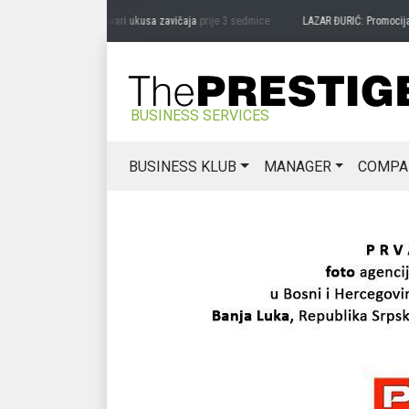
RAG MIĆANOVIĆ: Čuvari ukusa zavičaja
prije 3 sedmice
LAZAR ĐURIĆ: Promocija pot
BUSINESS SERVICES
BUSINESS KLUB
MANAGER
COMPA