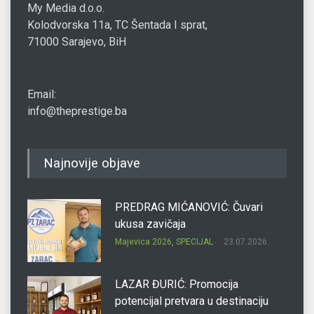
My Media d.o.o.
Kolodvorska 11a, TC Šentada I sprat,
71000 Sarajevo, BiH
Email:
info@theprestige.ba
Najnovije objave
PREDRAG MIĆANOVIĆ: Čuvari
ukusa zavičaja
Majevica 2026
,
SPECIJAL
23.07.2026.
LAZAR ĐURIĆ: Promocija
potencijal pretvara u destinaciju