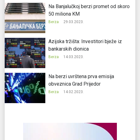
Na Banjalučkoj berzi promet od skoro
50 miliona KM
Berza
29.03.2023.
Azijska tržišta: Investitori bježe iz
bankarskih dionica
Berza
14.03.2023.
Na berzi uvrštena prva emisija
obveznica Grad Prijedor
Berza
14.02.2023.