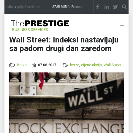
 zavičaja
prije 3 sedmice
LAZAR ĐURIĆ: Promocija potencijal pretvara u destinaciju
☰
BUSINESS SERVICES
Wall Street: Indeksi nastavljaju
sa padom drugi dan zaredom
Berza
07.06.2017.
berza
,
cijene akcija
,
Wall Street