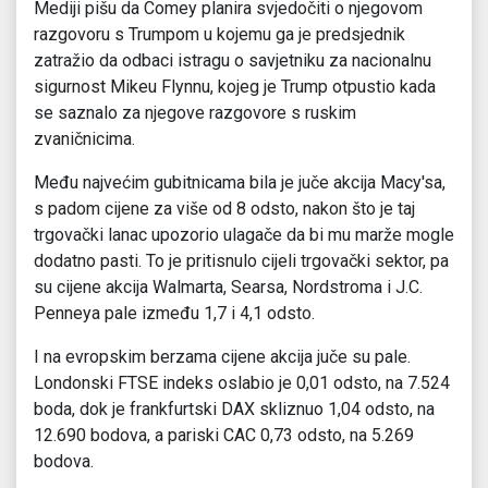
Mediji pišu da Comey planira svjedočiti o njegovom
razgovoru s Trumpom u kojemu ga je predsjednik
zatražio da odbaci istragu o savjetniku za nacionalnu
sigurnost Mikeu Flynnu, kojeg je Trump otpustio kada
se saznalo za njegove razgovore s ruskim
zvaničnicima.
Među najvećim gubitnicama bila je juče akcija Macy′sa,
s padom cijene za više od 8 odsto, nakon što je taj
trgovački lanac upozorio ulagače da bi mu marže mogle
dodatno pasti. To je pritisnulo cijeli trgovački sektor, pa
su cijene akcija Walmarta, Searsa, Nordstroma i J.C.
Penneya pale između 1,7 i 4,1 odsto.
I na evropskim berzama cijene akcija juče su pale.
Londonski FTSE indeks oslabio je 0,01 odsto, na 7.524
boda, dok je frankfurtski DAX skliznuo 1,04 odsto, na
12.690 bodova, a pariski CAC 0,73 odsto, na 5.269
bodova.