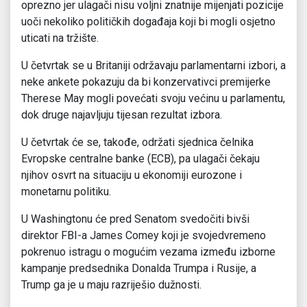
oprezno jer ulagači nisu voljni znatnije mijenjati pozicije
uoči nekoliko političkih događaja koji bi mogli osjetno
uticati na tržište.
U četvrtak se u Britaniji održavaju parlamentarni izbori, a
neke ankete pokazuju da bi konzervativci premijerke
Therese May mogli povećati svoju većinu u parlamentu,
dok druge najavljuju tijesan rezultat izbora.
U četvrtak će se, takođe, održati sjednica čelnika
Evropske centralne banke (ECB), pa ulagači čekaju
njihov osvrt na situaciju u ekonomiji eurozone i
monetarnu politiku.
U Washingtonu će pred Senatom svedočiti bivši
direktor FBI-a James Comey koji je svojedvremeno
pokrenuo istragu o mogućim vezama između izborne
kampanje predsednika Donalda Trumpa i Rusije, a
Trump ga je u maju razriješio dužnosti.