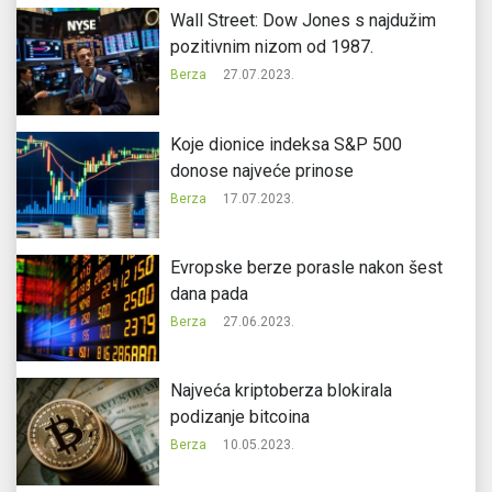
Wall Street: Dow Jones s najdužim
pozitivnim nizom od 1987.
Berza
27.07.2023.
Koje dionice indeksa S&P 500
donose najveće prinose
Berza
17.07.2023.
Evropske berze porasle nakon šest
dana pada
Berza
27.06.2023.
Najveća kriptoberza blokirala
podizanje bitcoina
Berza
10.05.2023.