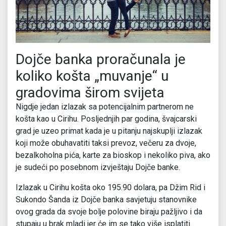
Dojče banka proračunala je
koliko košta „muvanje“ u
gradovima širom svijeta
Nigdje jedan izlazak sa potencijalnim partnerom ne
košta kao u Cirihu. Posljednjih par godina, švajcarski
grad je uzeo primat kada je u pitanju najskuplji izlazak
koji može obuhavatiti taksi prevoz, večeru za dvoje,
bezalkoholna pića, karte za bioskop i nekoliko piva, ako
je sudeći po posebnom izvještaju Dojče banke.
Izlazak u Cirihu košta oko 195.90 dolara, pa Džim Rid i
Sukondo Šanda iz Dojče banka savjetuju stanovnike
ovog grada da svoje bolje polovine biraju pažljivo i da
stupaju u brak mladi jer će im se tako više isplatiti.