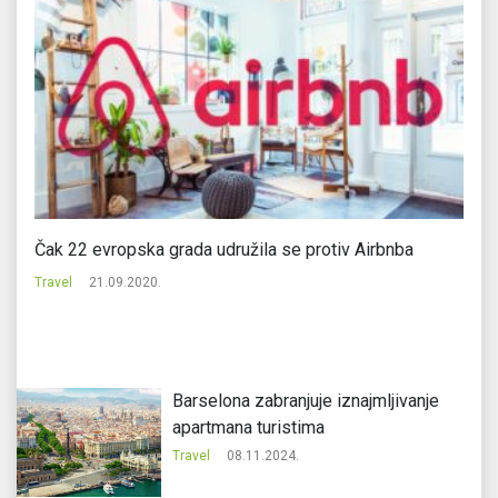
Čak 22 evropska grada udružila se protiv Airbnba
Ki
Travel
21.09.2020.
Tr
Barselona zabranjuje iznajmljivanje
apartmana turistima
Travel
08.11.2024.