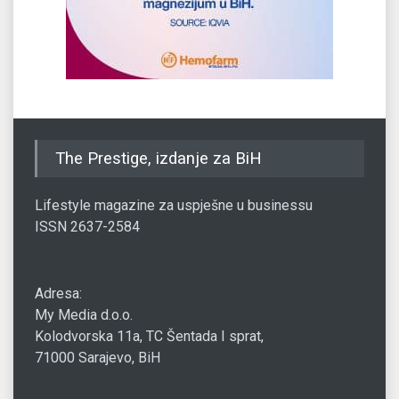
The Prestige, izdanje za BiH
Lifestyle magazine za uspješne u businessu
ISSN 2637-2584
Adresa:
My Media d.o.o.
Kolodvorska 11a, TC Šentada I sprat,
71000 Sarajevo, BiH