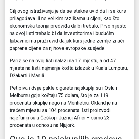
Cilj ovog istraživanja je da se stekne uvid da li se kurs
prilagođava ili ne velikim razlikama u cijeni, kao što
ekonomska teorija predviđa da bi trebalo. Prvo mjesto
na ovoj listi trebalo bi da investitorima i budućim
ljubavnicima pruži uvid da jak kurs jedne zemlje znači
paprene cijene za njihove evropske susjede.
Pariz se na ovoj listi nalazi na 17. mjestu, a od 47
mjesta na listi, najmanje košta izlazak u Kuala Lumpuru,
Džakarti i Manili.
Pet piva i dvije pakle cigareta najskuplji su i Oslu i
Melburnu gdje koštaju 75 dolara, što je za 119
procenata skuplje nego na Menhetnu. Okland je na
trećem mjestu sa 104 procenata. Isti proizvodi
najeftiniji su u Češkoj i Južnoj Africi – samo 23
procenata u odnosu na Njujork.