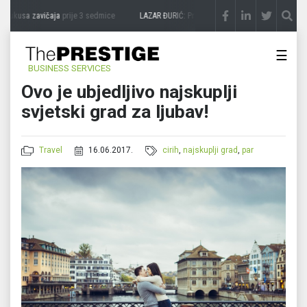
 ukusa zavičaja
prije 3 sedmice
LAZAR ĐURIĆ: Promocija potencijal pretvara u desti
☰
BUSINESS SERVICES
Ovo je ubjedljivo najskuplji
svjetski grad za ljubav!
Travel
16.06.2017.
cirih
,
najskuplji grad
,
par