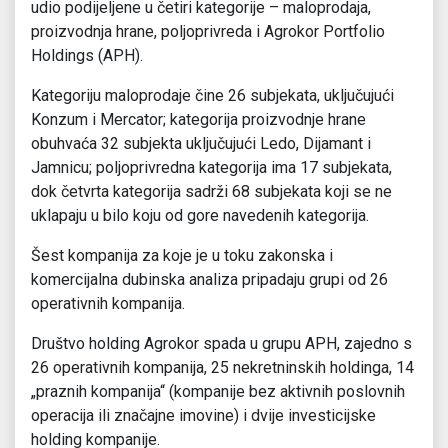
udio podijeljene u četiri kategorije – maloprodaja,
proizvodnja hrane, poljoprivreda i Agrokor Portfolio
Holdings (APH).
Kategoriju maloprodaje čine 26 subjekata, uključujući
Konzum i Mercator; kategorija proizvodnje hrane
obuhvaća 32 subjekta uključujući Ledo, Dijamant i
Jamnicu; poljoprivredna kategorija ima 17 subjekata,
dok četvrta kategorija sadrži 68 subjekata koji se ne
uklapaju u bilo koju od gore navedenih kategorija.
Šest kompanija za koje je u toku zakonska i
komercijalna dubinska analiza pripadaju grupi od 26
operativnih kompanija.
Društvo holding Agrokor spada u grupu APH, zajedno s
26 operativnih kompanija, 25 nekretninskih holdinga, 14
„praznih kompanija“ (kompanije bez aktivnih poslovnih
operacija ili značajne imovine) i dvije investicijske
holding kompanije.