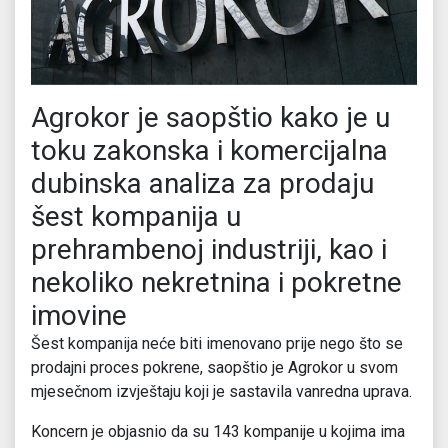
Agrokor je saopštio kako je u
toku zakonska i komercijalna
dubinska analiza za prodaju
šest kompanija u
prehrambenoj industriji, kao i
nekoliko nekretnina i pokretne
imovine
Šest kompanija neće biti imenovano prije nego što se
prodajni proces pokrene, saopštio je Agrokor u svom
mjesečnom izvještaju koji je sastavila vanredna uprava.
Koncern je objasnio da su 143 kompanije u kojima ima