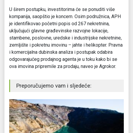
U širem postupku, investitorima će se ponuditi više
kompanija, saopštio je koncern. Osim podružnica, APH
je identifikovao početni popis od 267 nekretnina,
uključujući glavne građevinske razvojne lokacije,
stambene, poslovne, uredske i industrijske nekretnine,
zemljište i pokretnu imovinu – jahte i helikopter. Pravna
i komercijalna dubinska analiza i postupak odabira
odgovarajućeg prodajnog agenta je u toku kako bi se
ova imovina pripremile za prodaju, naveo je Agrokor.
Preporučujemo vam i sljedeće: