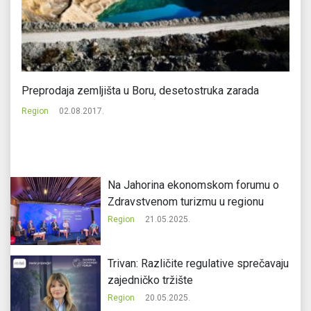
Preprodaja zemljišta u Boru, desetostruka zarada
Sv
Region
02.08.2017.
Re
Na Jahorina ekonomskom forumu o
Zdravstvenom turizmu u regionu
Region
21.05.2025.
Trivan: Različite regulative sprečavaju
zajedničko tržište
Region
20.05.2025.