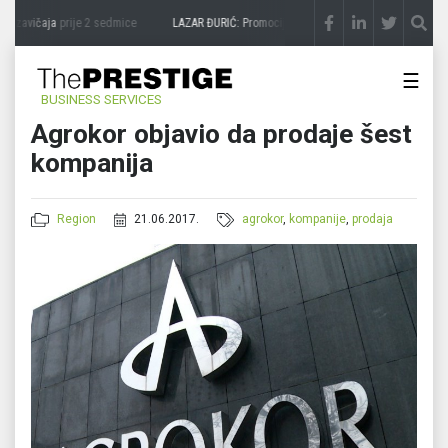
 zavičaja
prije 2 sedmice
LAZAR ĐURIĆ: Promocija potencijal pretvara u destinaciju
☰
BUSINESS SERVICES
Agrokor objavio da prodaje šest
kompanija
Region
21.06.2017.
agrokor
,
kompanije
,
prodaja