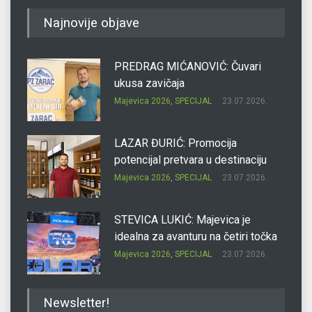
Najnovije objave
PREDRAG MIĆANOVIĆ: Čuvari
ukusa zavičaja
Majevica 2026
,
SPECIJAL
23.07.2026.
LAZAR ĐURIĆ: Promocija
potencijal pretvara u destinaciju
Majevica 2026
,
SPECIJAL
23.07.2026.
STEVICA LUKIĆ: Majevica je
idealna za avanturu na četiri točka
Majevica 2026
,
SPECIJAL
23.07.2026.
DRAGAN OSTOJIĆ: Moj karakter je
Newsletter!