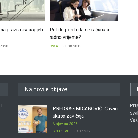
na pravila za uspjeh
Put do posla da se računa u
London
radno vrijeme?
proble
zbog 
.2020.
Style
31.08.2018.
Style
0
Najnovije objave
u
Pri
PREDRAG MIĆANOVIĆ: Čuvari
sva
ukusa zavičaja
Vaš
Majevica 2026
,
SPECIJAL
23.07.2026.