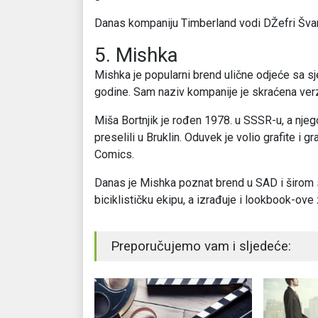
Danas kompaniju Timberland vodi DŽefri Švar
5. Mishka
Mishka je popularni brend ulične odjeće sa sj
godine. Sam naziv kompanije je skraćena verz
Miša Bortnjik je rođen 1978. u SSSR-u, a njeg
preselili u Bruklin. Oduvek je volio grafite i gr
Comics.
Danas je Mishka poznat brend u SAD i širom 
biciklističku ekipu, a izrađuje i lookbook-ove
Preporučujemo vam i sljedeće: