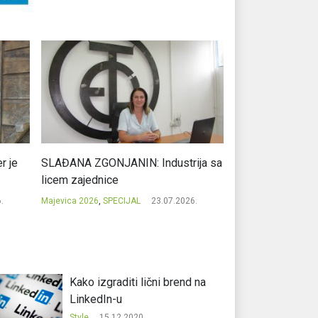
r je
SLAĐANA ZGONJANIN: Industrija sa
NIKOLA GAVRIĆ: L
licem zajednice
regionalni uspje
.
Majevica 2026
,
SPECIJAL
23.07.2026.
Majevica 2026
,
SPEC
Kako izgraditi lični brend na
LinkedIn-u
Style
15.12.2020.