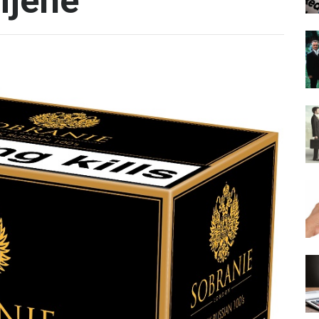
ijene
d