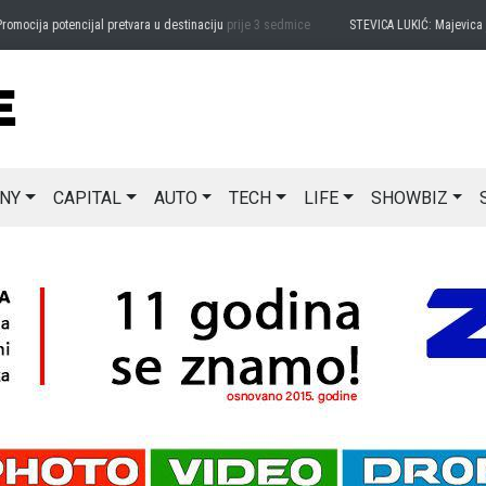
ija potencijal pretvara u destinaciju
prije 3 sedmice
STEVICA LUKIĆ: Majevica je ide
NY
CAPITAL
AUTO
TECH
LIFE
SHOWBIZ