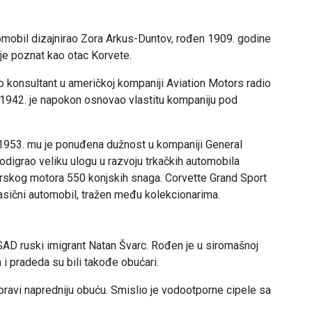
tomobil dizajnirao Zora Arkus-Duntov, rođen 1909. godine
o je poznat kao otac Korvete.
o konsultant u američkoj kompaniji Aviation Motors radio
 1942. je napokon osnovao vlastitu kompaniju pod
 1953. mu je ponuđena dužnost u kompaniji General
 odigrao veliku ulogu u razvoju trkačkih automobila
itarskog motora 550 konjskih snaga. Corvette Grand Sport
lasični automobil, tražen među kolekcionarima.
AD ruski imigrant Natan Švarc. Rođen je u siromašnoj
 i pradeda su bili takođe obućari.
pravi napredniju obuću. Smislio je vodootporne cipele sa