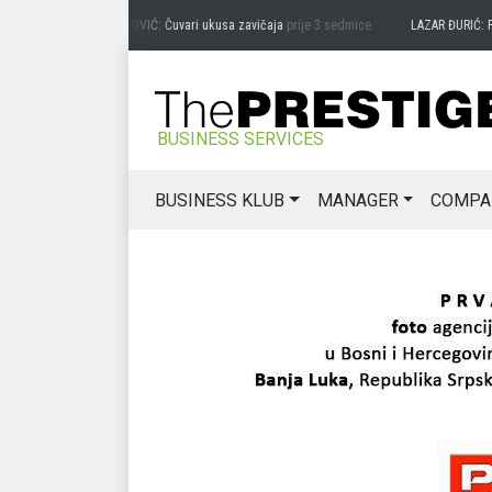
PREDRAG MIĆANOVIĆ: Čuvari ukusa zavičaja
prije 3 sedmice
LAZAR ĐURIĆ: Promoc
BUSINESS SERVICES
BUSINESS KLUB
MANAGER
COMPA