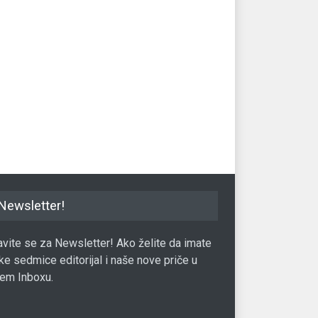
ska firma ne pravi
Zbog čega postajemo zavisni
3 k
m oko slobodnih dana
od posla?
st
mamurluka
Style
05.07.2018.
Sty
2.09.2017.
Newsletter!
javite se za Newsletter! Ako želite da imate
ke sedmice editorijal i naše nove priče u
em Inboxu.