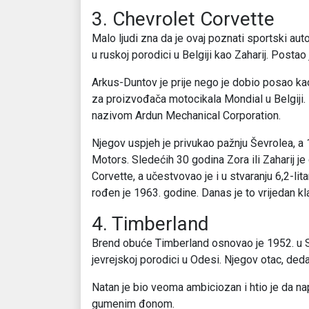
3. Chevrolet Corvette
Malo ljudi zna da je ovaj poznati sportski au
u ruskoj porodici u Belgiji kao Zaharij. Posta
Arkus-Duntov je prije nego je dobio posao ka
za proizvođača motocikala Mondial u Belgiji.
nazivom Ardun Mechanical Corporation.
Njegov uspjeh je privukao pažnju Ševrolea, a
Motors. Sledećih 30 godina Zora ili Zaharij je
Corvette, a učestvovao je i u stvaranju 6,2-l
rođen je 1963. godine. Danas je to vrijedan k
4. Timberland
Brend obuće Timberland osnovao je 1952. u S
jevrejskoj porodici u Odesi. Njegov otac, deda
Natan je bio veoma ambiciozan i htio je da na
gumenim đonom.