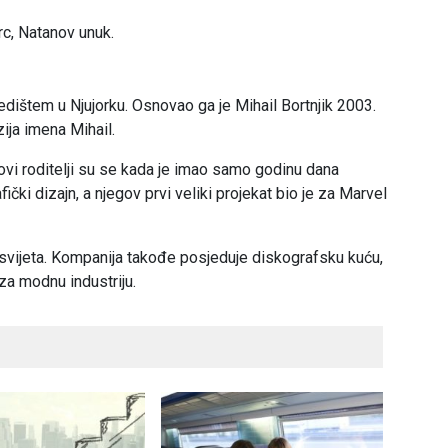
c, Natanov unuk.
edištem u Njujorku. Osnovao ga je Mihail Bortnjik 2003.
ija imena Mihail.
ovi roditelji su se kada je imao samo godinu dana
afički dizajn, a njegov prvi veliki projekat bio je za Marvel
svijeta. Kompanija takođe posjeduje diskografsku kuću,
 za modnu industriju.