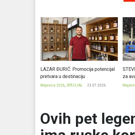
Ć: Čuvari ukusa
LAZAR ĐURIĆ: Promocija potencijal
STEVI
pretvara u destinaciju
za ava
23.07.2026.
Majevica 2026
,
SPECIJAL
23.07.2026.
Majevi
Ovih pet leg