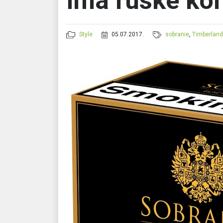
ima ruske kor
Style
05.07.2017.
sobranie
,
Timberlan