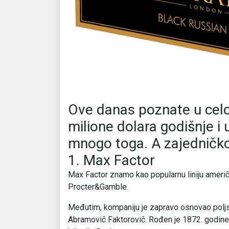
Ove danas poznate u cel
milione dolara godišnje i 
mnogo toga. A zajedničko 
1. Max Factor
Max Factor znamo kao popularnu liniju američ
Procter&Gamble.
Međutim, kompaniju je zapravo osnovao poljsk
Abramovič Faktorovič. Rođen je 1872. godine 