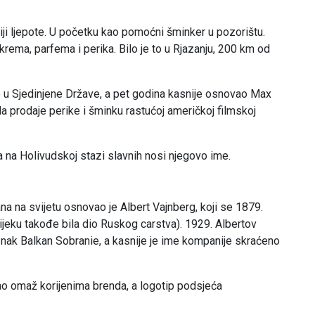
riji ljepote. U početku kao pomoćni šminker u pozorištu.
krema, parfema i perika. Bilo je to u Rjazanju, 200 km od
 u Sjedinjene Države, a pet godina kasnije osnovao Max
da prodaje perike i šminku rastućoj američkoj filmskoj
a na Holivudskoj stazi slavnih nosi njegovo ime.
a na svijetu osnovao je Albert Vajnberg, koji se 1879.
ijeku takođe bila dio Ruskog carstva). 1929. Albertov
znak Balkan Sobranie, a kasnije je ime kompanije skraćeno
kao omaž korijenima brenda, a logotip podsjeća