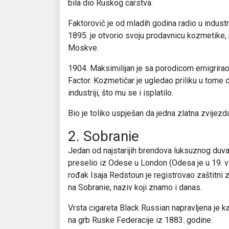
bila dio Ruskog carstva.
Faktorovič je od mladih godina radio u indust
1895. je otvorio svoju prodavnicu kozmetike, 
Moskve.
1904. Maksimilijan je sa porodicom emigrirao
Factor. Kozmetičar je ugledao priliku u tome 
industriji, što mu se i isplatilo.
Bio je toliko uspješan da jedna zlatna zvijezd
2. Sobranie
Jedan od najstarijih brendova luksuznog duvan
preselio iz Odese u London (Odesa je u 19. v
rođak Isaja Redstoun je registrovao zaštitni 
na Sobranie, naziv koji znamo i danas.
Vrsta cigareta Black Russian napravljena je 
na grb Ruske Federacije iz 1883. godine.