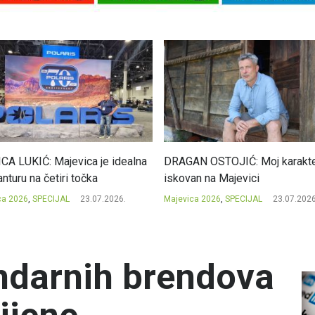
CA LUKIĆ: Majevica je idealna
DRAGAN OSTOJIĆ: Moj karakte
nturu na četiri točka
iskovan na Majevici
ca 2026
,
SPECIJAL
23.07.2026.
Majevica 2026
,
SPECIJAL
23.07.2026
endarnih brendova