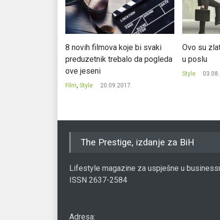
 prepoznati
8 novih filmova koje bi svaki
Ovo su zlat
e ljude
preduzetnik trebalo da pogleda
u poslu
ove jeseni
.
Style
03.08
Film
,
Style
20.09.2017.
The Prestige, izdanje za BiH
Lifestyle magazine za uspješne u business
ISSN 2637-2584
Adresa: