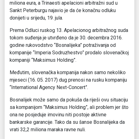
miliona eura, a Trinaesti apelacioni arbitražni sud u
Sankt Peterburgu najavio je da će konačnu odluku
donijeti u srijedu, 19. jula.
Prema Odluci ruskog 13. Apelacionog arbitražnog suda
tokom suđenja je utvrđeno da je 30. decembra 2016.
godine rukovodstvo “Bosnalijeka” potraživanja od
kompanije “Imperia Sodruzhestvo” prodalo slovenačkoj
kompaniji “Maksimus Holding”.
Međutim, slovenačka kompanija nakon samo nekoliko
mjeseci (16. 05. 2017) dug prenosi na rusku kompaniju
“International Agency Next-Concert”.
Bosnalijek može samo da pokuša da riješi ovu situaciju
sa kompanijom “Maksimus Holding”, ali problem jer što
ona ne posjeduje imovinu niti postoje aktivne
bankarske garancije. Tako da su šanse Bosnalijeka da
vrati 32,2 miliona maraka ravne nuli.