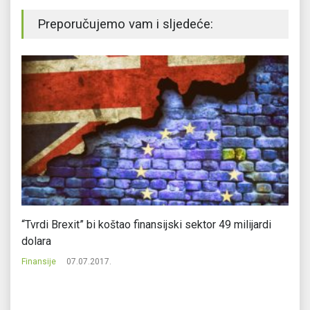
Preporučujemo vam i sljedeće:
“Tvrdi Brexit” bi koštao finansijski sektor 49 milijardi
Co
dolara
ci
Finansije
07.07.2017.
Fi