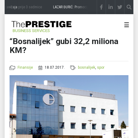
 zavičaja
prije 3 sedmice
LAZAR ĐURIĆ: Promocija potencijal pretvara u destinaciju
☰
BUSINESS SERVICES
“Bosnalijek” gubi 32,2 miliona
KM?
Finansije
18.07.2017.
bosnalijek
,
spor