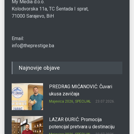
My Media d.o.o.
Kolodvorska 11a, TC Šentada I sprat,
71000 Sarajevo, BiH
Email:
info@theprestige.ba
Najnovije objave
PREDRAG MIĆANOVIĆ: Čuvari
ukusa zavičaja
Majevica 2026
,
SPECIJAL
23.07.2026.
LAZAR ĐURIĆ: Promocija
potencijal pretvara u destinaciju