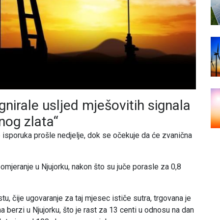
gnirale usljed mješovitih signala
nog zlata“
 isporuka prošle nedjelje, dok se očekuje da će zvanična
omjeranje u Njujorku, nakon što su juče porasle za 0,8
u, čije ugovaranje za taj mjesec ističe sutra, trgovana je
a berzi u Njujorku, što je rast za 13 centi u odnosu na dan