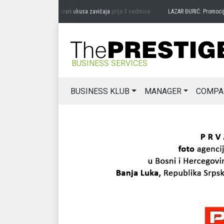
DRAG MIĆANOVIĆ: Čuvari ukusa zavičaja
prije 3 sedmice
LAZAR ĐURIĆ: Promocija pot
BUSINESS SERVICES
BUSINESS KLUB
MANAGER
COMPA