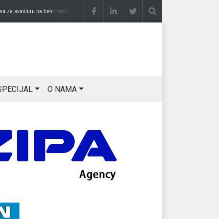
a avanturu na četiri točka
prije 3 sedmice
DRAGAN OSTOJIĆ: Moj karakter je iskovan
SPECIJAL
O NAMA