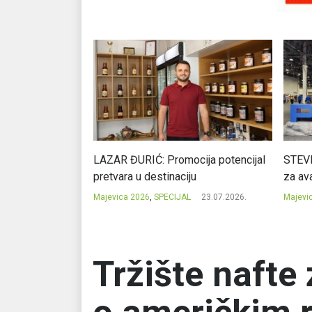
Ć: Čuvari ukusa
LAZAR ĐURIĆ: Promocija potencijal
STEVI
pretvara u destinaciju
za ava
23.07.2026.
Majevica 2026
,
SPECIJAL
23.07.2026.
Majevi
Tržište nafte