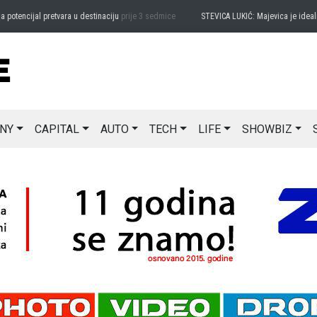
encijal pretvara u destinaciju
prije 3 sedmice
STEVICA LUKIĆ: Majevica je idealna z
NY
CAPITAL
AUTO
TECH
LIFE
SHOWBIZ