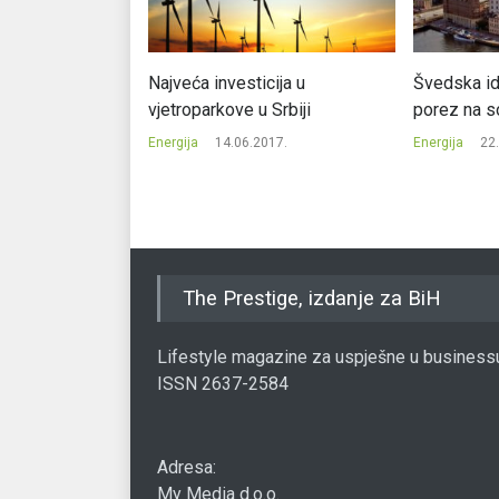
ojeftinjuje za
Najveća investicija u
Švedska id
odsto
vjetroparkove u Srbiji
porez na so
023.
Energija
14.06.2017.
Energija
22
The Prestige, izdanje za BiH
Lifestyle magazine za uspješne u business
ISSN 2637-2584
Adresa:
My Media d.o.o.