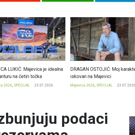
CA LUKIĆ: Majevica je idealna
DRAGAN OSTOJIĆ: Moj karakte
nturu na četiri točka
iskovan na Majevici
ca 2026
,
SPECIJAL
23.07.2026.
Majevica 2026
,
SPECIJAL
23.07.2026
 zbunjuju podaci