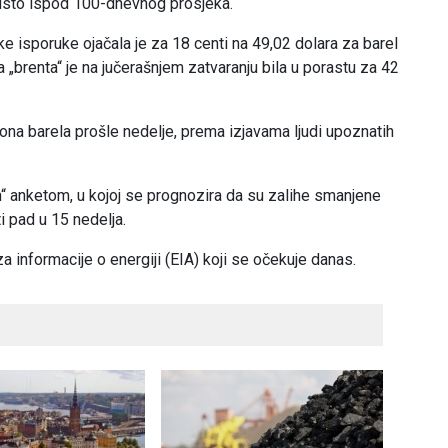
odsto ispod 100-dnevnog prosjeka.
 isporuke ojačala je za 18 centi na 49,02 dolara za barel
 „brenta“ je na jučerašnjem zatvaranju bila u porastu za 42
ona barela prošle nedelje, prema izjavama ljudi upoznatih
“ anketom, u kojoj se prognozira da su zalihe smanjene
ti pad u 15 nedelja.
 informacije o energiji (EIA) koji se očekuje danas.