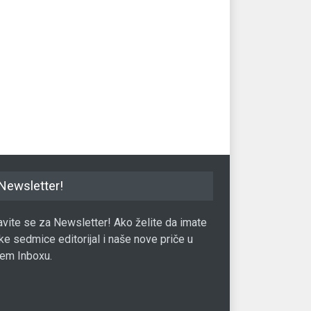
ački Petrol poskupljuje
Medvedev: Ni Sjeverni ni turski
Tr
za 30 posto
tok ne mogu nahraniti evropsku
uga
glad za gasom
12.10.2021.
Ene
Energija
06.06.2017.
Newsletter!
javite se za Newsletter! Ako želite da imate
ke sedmice editorijal i naše nove priče u
em Inboxu.