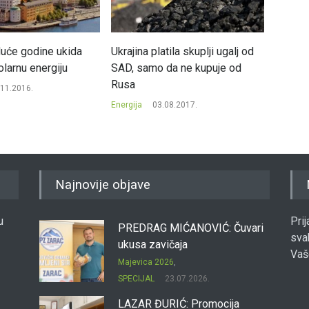
uće godine ukida
Ukrajina platila skuplji ugalj od
Sloven
larnu energiju
SAD, samo da ne kupuje od
struju 
Rusa
.11.2016.
Energija
Energija
03.08.2017.
Najnovije objave
u
Pri
PREDRAG MIĆANOVIĆ: Čuvari
sva
ukusa zavičaja
Vaš
Majevica 2026
,
SPECIJAL
23.07.2026.
LAZAR ĐURIĆ: Promocija