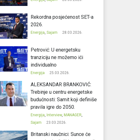
Rekordna posjećenost SET-a
2026.
Energija
,
Sajam
28.03.2026.
Petrović: U energetsku
tranziciju ne možemo ići
individualno
Energija
25.03.2026.
ALEKSANDAR BRANKOVIĆ:
Trebinje u centru energetske
budućnosti: Samit koji definiše
pravila igre do 2050.
Energija
,
Interview
,
MANAGER
,
Sajam
23.03.2026.
Britanski naučnici: Sunce će