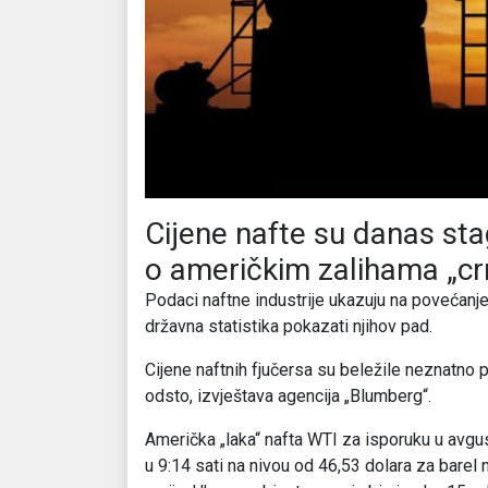
Cijene nafte su danas sta
o američkim zalihama „cr
Podaci naftne industrije ukazuju na povećanje
državna statistika pokazati njihov pad.
Cijene naftnih fjučersa su beležile neznatno p
odsto, izvještava agencija „Blumberg“.
Američka „laka“ nafta WTI za isporuku u avgust
u 9:14 sati na nivou od 46,53 dolara za barel n