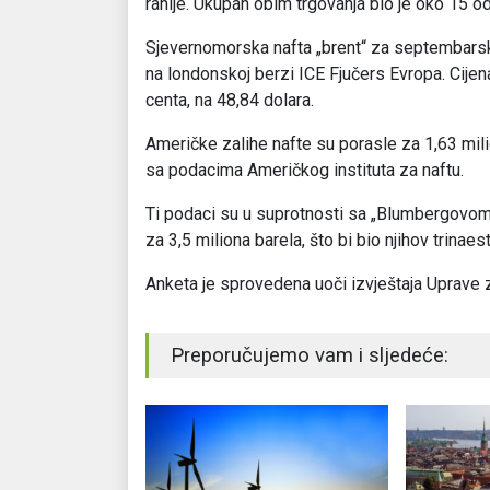
ranije. Ukupan obim trgovanja bio je oko 15 
Sjevernomorska nafta „brent“ za septembarske
na londonskoj berzi ICE Fjučers Evropa. Cijena
centa, na 48,84 dolara.
Američke zalihe nafte su porasle za 1,63 mili
sa podacima Američkog instituta za naftu.
Ti podaci su u suprotnosti sa „Blumbergovom
za 3,5 miliona barela, što bi bio njihov trinaes
Anketa je sprovedena uoči izvještaja Uprave za
Preporučujemo vam i sljedeće: