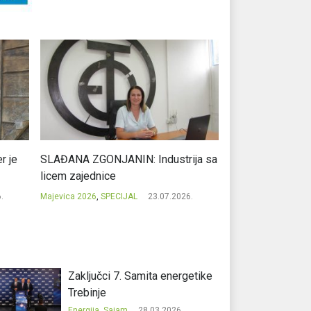
r je
SLAĐANA ZGONJANIN: Industrija sa
NIKOLA GAVRIĆ: L
licem zajednice
regionalni uspje
.
Majevica 2026
,
SPECIJAL
23.07.2026.
Majevica 2026
,
SPEC
Zaključci 7. Samita energetike
Trebinje
Energija
,
Sajam
28.03.2026.