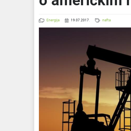
o američkim 
Energija
19.07.2017.
nafta