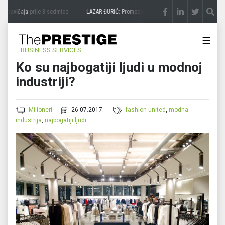
 zavičaja
prije 3 sedmice
LAZAR ĐURIĆ: Promocija potencijal pretvara u destinaciju
☰
BUSINESS SERVICES
Ko su najbogatiji ljudi u modnoj
industriji?
Milioneri
26.07.2017.
fashion united
,
modna
industrija
,
najbogatiji ljudi