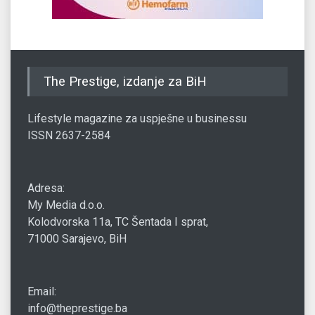
The Prestige, izdanje za BiH
Lifestyle magazine za uspješne u businessu
ISSN 2637-2584
Adresa:
My Media d.o.o.
Kolodvorska 11a, TC Šentada I sprat,
71000 Sarajevo, BiH
Email:
info@theprestige.ba