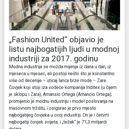
„Fashion United“ objavio je
listu najbogatijih ljudi u modnoj
industriji za 2017. godinu
Modna industrija se možda mijenja iz dana u dan, iz
mjeseca u mjesec, ali postoji nešto što je konstantno
više od decenije – uticaj lanca brze mode – Zare.
Čovjek koji stoji iza vodeće kompanija Inditex (u čijem
je sklopu i Zara), Amansio Ortega (Amancio Ortega),
promijenio je modnu industriju i model poslovanja na
masovnom tržištu, i osigurao je prvo mjesto
najbogatijeg čovjeka u ovoj industriji. On je i četvrti
najbogatiji čovjek svijeta, i „težak“ je 71,3 milijardi
dolara.