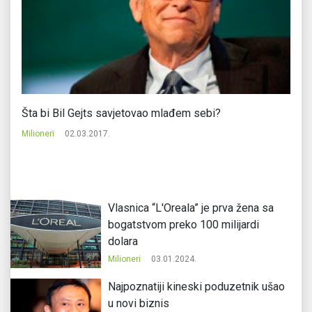
Šta bi Bil Gejts savjetovao mlađem sebi?
Ri
Milioneri
02.03.2017.
Mi
Vlasnica “L'Oreala” je prva žena sa
bogatstvom preko 100 milijardi
dolara
Milioneri
03.01.2024.
Najpoznatiji kineski poduzetnik ušao
u novi biznis