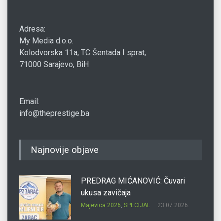
Adresa:
My Media d.o.o.
Kolodvorska 11a, TC Šentada I sprat,
71000 Sarajevo, BiH
Email:
info@theprestige.ba
Najnovije objave
PREDRAG MIĆANOVIĆ: Čuvari
ukusa zavičaja
Majevica 2026
,
SPECIJAL
23.07.2026.