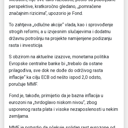
perspektive, kratkoročno gledano, „pomračene
značajnim rizicima“, upozorio je Fond.
To zahtjeva „odlučne akcije“ vlada, kao i sprovođenje
strogih reformi, a u izvjesnim slučajevima i dodatnu
državnu potrošnju na projekte namijenjene podizanju
rasta i investicija.
S obzirom na aktuelne izazove, monetarna politika
Evropske centralne banke bi „trebalo da ostane
prilagođiva, sve dok ne dođe do održivog rasta
inflacije“ ka cilju ECB od nešto ispod 2,0 odsto,
poručuje MMF.
Fond je, takođe, primijetio da je bazna inflacija u
eurozoni na „tvrdoglavo niskom nivou“, zbog
usporenog rasta plata i visoke nezaposlenosti u nekim
zemljama.
MMF je potvrdio da očekuje solidan rast eurozone od