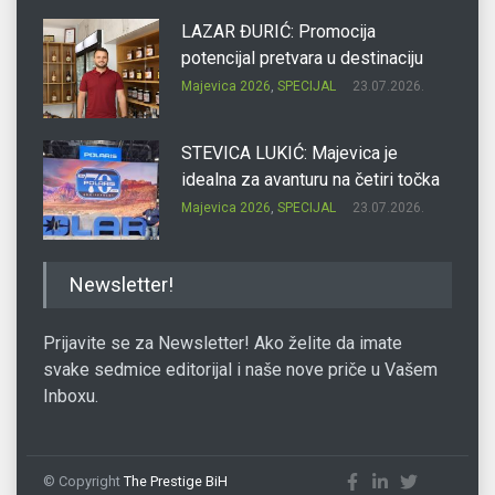
LAZAR ĐURIĆ: Promocija
potencijal pretvara u destinaciju
Majevica 2026
,
SPECIJAL
23.07.2026.
STEVICA LUKIĆ: Majevica je
idealna za avanturu na četiri točka
Majevica 2026
,
SPECIJAL
23.07.2026.
DRAGAN OSTOJIĆ: Moj karakter je
Newsletter!
iskovan na Majevici
Majevica 2026
,
SPECIJAL
23.07.2026.
Prijavite se za Newsletter! Ako želite da imate
svake sedmice editorijal i naše nove priče u Vašem
Inboxu.
SLAĐANA ZGONJANIN: Industrija
sa licem zajednice
Majevica 2026
,
SPECIJAL
23.07.2026.
© Copyright
The Prestige BiH