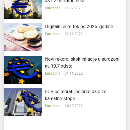
431,2 milijarde eura
Eurozona
16.02.2023.
Digitalni euro tek od 2026. godine
Eurozona
17.11.2022.
Novi rekord: skok inflacije u eurozoni
na 10,7 odsto
Eurozona
01.11.2022.
ECB će morati još brže da diže
kamatne stope
Eurozona
24.10.2022.