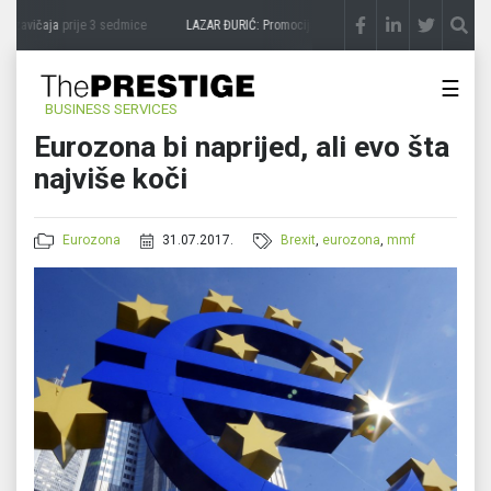
 zavičaja
prije 3 sedmice
LAZAR ĐURIĆ: Promocija potencijal pretvara u destinaciju
p
☰
BUSINESS SERVICES
Eurozona bi naprijed, ali evo šta
najviše koči
Eurozona
31.07.2017.
Brexit
,
eurozona
,
mmf