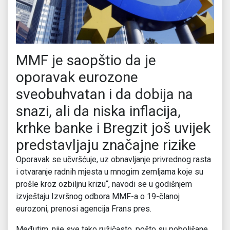
MMF je saopštio da je
oporavak eurozone
sveobuhvatan i da dobija na
snazi, ali da niska inflacija,
krhke banke i Bregzit još uvijek
predstavljaju značajne rizike
Oporavak se učvršćuje, uz obnavljanje privrednog rasta
i otvaranje radnih mjesta u mnogim zemljama koje su
prošle kroz ozbiljnu krizu“, navodi se u godišnjem
izvještaju Izvršnog odbora MMF-a o 19-članoj
eurozoni, prenosi agencija Frans pres.
Međutim, nije sve tako ružičasto, pošto su poboljšane