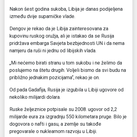
Nakon šest godina sukoba, Libija je danas podijeljena
između dvije suparničke vlade.
Dengov je rekao da je Libija zainteresovana za
kupovinu ruskog oružja, ali je istakao da se Rusija
pridržava embarga Savjeta bezbjednosti UN i da nema
namjeru da ruši ni jednu od libijskih vlada.
„Mi nećemo birati stranu u tom sukobu i ne želimo da
poslujemo na štetu drugih. Voljeli bismo da svi budu na
približno jednakim pozicijama“, rekao je on.
Od pada Gadafija, Rusija je izgubila u Libiji ugovore od
nekoliko milijardi dolara.
Ruske željeznice potpisale su 2008. ugovor od 2,2
milijarde eura za izgradnju 550 kilometara pruge. Bilo je
dogovora o nafti i gasu, a zemlje su takođe
pregovarale o nuklearnom razvoju u Libiji.