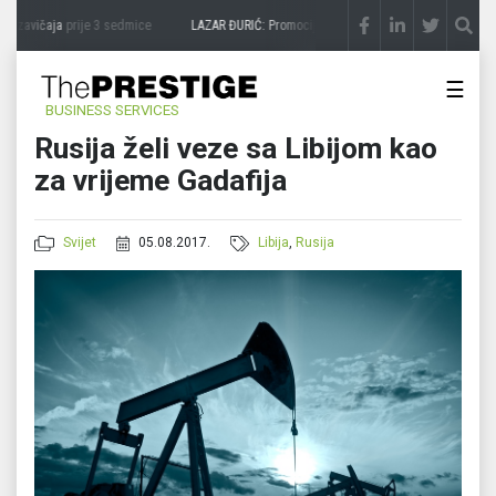
 zavičaja
prije 3 sedmice
LAZAR ĐURIĆ: Promocija potencijal pretvara u destinaciju
☰
BUSINESS SERVICES
Rusija želi veze sa Libijom kao
za vrijeme Gadafija
Svijet
05.08.2017.
Libija
,
Rusija