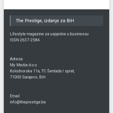
The Prestige, izdanje za BiH
Lifestyle magazine za uspješne u businessu
ISSN 2637-2584
Adresa:
My Media d.o.o.
Kolodvorska 11a, TC Šentada I sprat,
71000 Sarajevo, BiH
Email:
info@theprestige.ba