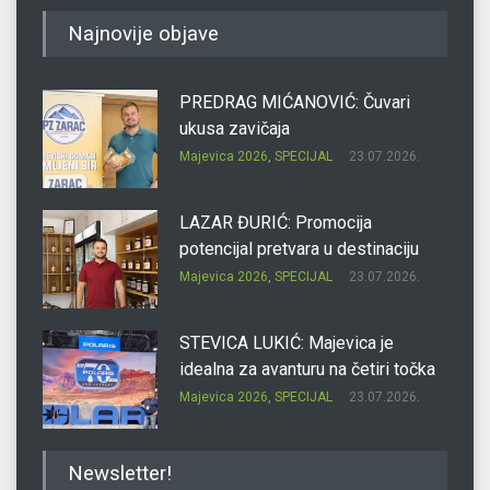
Najnovije objave
PREDRAG MIĆANOVIĆ: Čuvari
ukusa zavičaja
Majevica 2026
,
SPECIJAL
23.07.2026.
LAZAR ĐURIĆ: Promocija
potencijal pretvara u destinaciju
Majevica 2026
,
SPECIJAL
23.07.2026.
STEVICA LUKIĆ: Majevica je
idealna za avanturu na četiri točka
Majevica 2026
,
SPECIJAL
23.07.2026.
DRAGAN OSTOJIĆ: Moj karakter je
Newsletter!
iskovan na Majevici