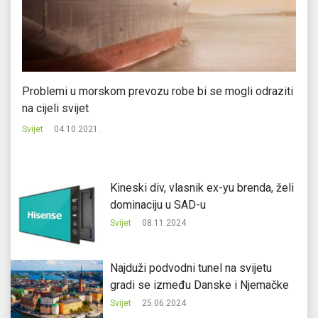
Problemi u morskom prevozu robe bi se mogli odraziti
Gl
na cijeli svijet
az
Svijet
04.10.2021.
Svi
Kineski div, vlasnik ex-yu brenda, želi
dominaciju u SAD-u
Svijet
08.11.2024.
Najduži podvodni tunel na svijetu
gradi se između Danske i Njemačke
Svijet
25.06.2024.