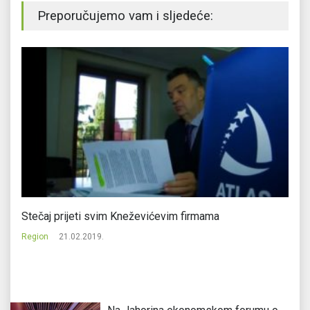
Preporučujemo vam i sljedeće:
Stečaj prijeti svim Kneževićevim firmama
Fi
in
Region
21.02.2019.
Re