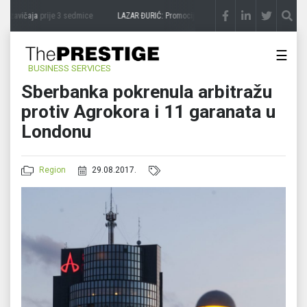
 zavičaja
prije 3 sedmice
LAZAR ĐURIĆ: Promocija potencijal pretvara u destinaciju
☰
BUSINESS SERVICES
Sberbanka pokrenula arbitražu
protiv Agrokora i 11 garanata u
Londonu
Region
29.08.2017.