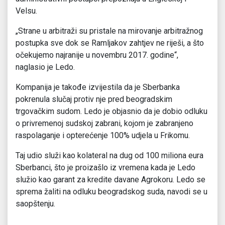
Velsu.
„Strane u arbitraži su pristale na mirovanje arbitražnog
postupka sve dok se Ramljakov zahtjev ne riješi, a što
očekujemo najranije u novembru 2017. godine“,
naglasio je Ledo.
Kompanija je takođe izvijestila da je Sberbanka
pokrenula slučaj protiv nje pred beogradskim
trgovačkim sudom. Ledo je objasnio da je dobio odluku
o privremenoj sudskoj zabrani, kojom je zabranjeno
raspolaganje i opterećenje 100% udjela u Frikomu.
Taj udio služi kao kolateral na dug od 100 miliona eura
Sberbanci, što je proizašlo iz vremena kada je Ledo
služio kao garant za kredite davane Agrokoru. Ledo se
sprema žaliti na odluku beogradskog suda, navodi se u
saopštenju.