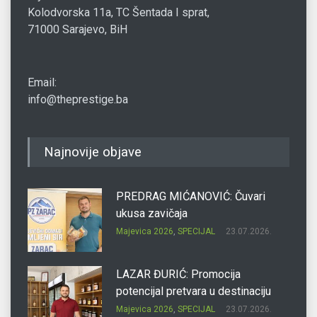
Kolodvorska 11a, TC Šentada I sprat,
71000 Sarajevo, BiH
Email:
info@theprestige.ba
Najnovije objave
PREDRAG MIĆANOVIĆ: Čuvari
ukusa zavičaja
Majevica 2026
,
SPECIJAL
23.07.2026.
LAZAR ĐURIĆ: Promocija
potencijal pretvara u destinaciju
Majevica 2026
,
SPECIJAL
23.07.2026.