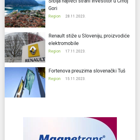
Srbija najveći strani investitor u Crnoj
Gori
Region
28.11.2023.
Renault stiže u Sloveniju, proizvodiće
elektromobile
Region
17.11.2023.
Fortenova preuzima slovenački Tuš
Region
15.11.2023.