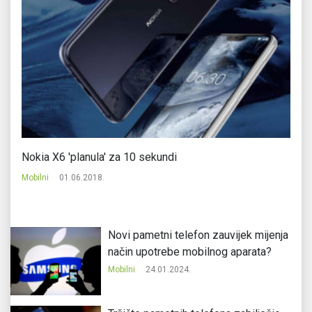
Nokia X6 'planula' za 10 sekundi
No
Mobilni
01.06.2018.
Mo
Novi pametni telefon zauvijek mijenja
način upotrebe mobilnog aparata?
Mobilni
24.01.2024.