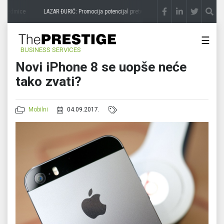
 sedmice
LAZAR ĐURIĆ: Promocija potencijal pretvara u destinaciju
prije 3 sedmice
☰
BUSINESS SERVICES
Novi iPhone 8 se uopše neće
tako zvati?
Mobilni
04.09.2017.