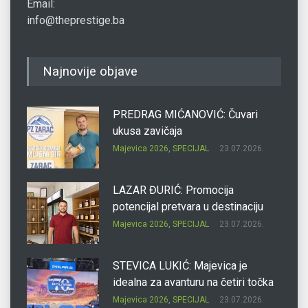
Email:
info@theprestige.ba
Najnovije objave
PREDRAG MIĆANOVIĆ: Čuvari
ukusa zavičaja
Majevica 2026
,
SPECIJAL
23.07.2026.
LAZAR ĐURIĆ: Promocija
potencijal pretvara u destinaciju
Majevica 2026
,
SPECIJAL
23.07.2026.
STEVICA LUKIĆ: Majevica je
idealna za avanturu na četiri točka
Majevica 2026
,
SPECIJAL
23.07.2026.