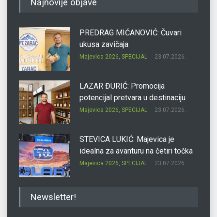
Najnovije objave
PREDRAG MIĆANOVIĆ: Čuvari
ukusa zavičaja
Majevica 2026
,
SPECIJAL
23.07.2026.
LAZAR ĐURIĆ: Promocija
potencijal pretvara u destinaciju
Majevica 2026
,
SPECIJAL
23.07.2026.
STEVICA LUKIĆ: Majevica je
idealna za avanturu na četiri točka
Majevica 2026
,
SPECIJAL
23.07.2026.
DRAGAN OSTOJIĆ: Moj karakter je
Newsletter!
iskovan na Majevici
Majevica 2026
,
SPECIJAL
23.07.2026.