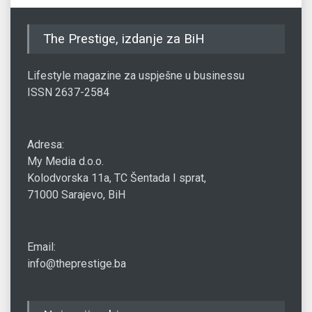
The Prestige, izdanje za BiH
Lifestyle magazine za uspješne u businessu
ISSN 2637-2584
Adresa:
My Media d.o.o.
Kolodvorska 11a, TC Šentada I sprat,
71000 Sarajevo, BiH
Email:
info@theprestige.ba