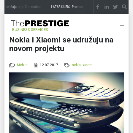
 zavičaja
prije 3 sedmice
LAZAR ĐURIĆ: Promocija potencijal pretvara u destinaciju
☰
BUSINESS SERVICES
Nokia i Xiaomi se udružuju na
novom projektu
Mobilni
12.07.2017.
nokia
,
xiaomi