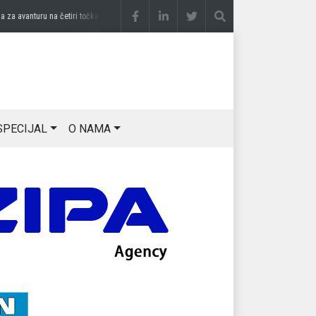
 avanturu na četiri točka
prije 2 sedmice
DRAGAN OSTOJIĆ: Moj karakter je iskovan 
SPECIJAL
O NAMA