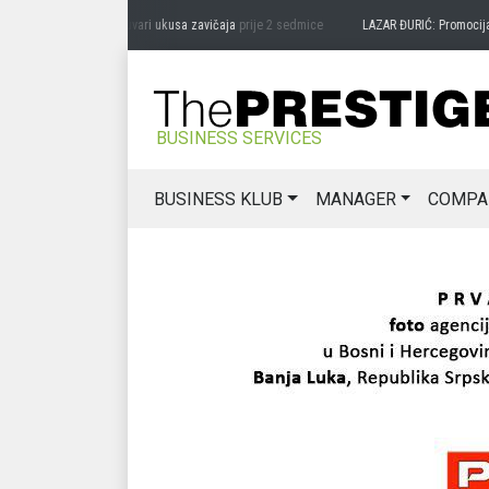
RAG MIĆANOVIĆ: Čuvari ukusa zavičaja
prije 2 sedmice
LAZAR ĐURIĆ: Promocija pote
BUSINESS SERVICES
BUSINESS KLUB
MANAGER
COMPA