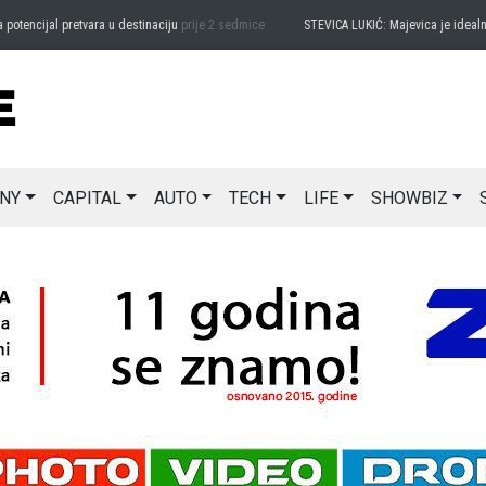
ncijal pretvara u destinaciju
prije 2 sedmice
STEVICA LUKIĆ: Majevica je idealna za
NY
CAPITAL
AUTO
TECH
LIFE
SHOWBIZ