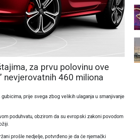
tajima, za prvu polovinu ove
” nevjerovatnih 460 miliona
gubicima, prije svega zbog velikih ulaganja u smanjivanje
ovom poduhvatu, obzirom da su evropski zakoni povodom
žiji.
žani prošle nedjelje, potvrđeno je da će njemački