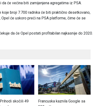
i da će većina biti zamijenjena agregatima iz PSA.
koje broji 7.700 radnika će biti praktično desetkovano,
o, Opel će uskoro preći na PSA platforme, čime će se
očekuje da će Opel postati profitabilan najkasnije do 2020.
Prihodi skočili 49
Francuska kaznila Google sa
Unis G