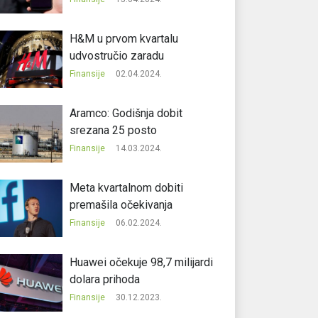
H&M u prvom kvartalu
udvostručio zaradu
Finansije
02.04.2024.
Aramco: Godišnja dobit
srezana 25 posto
Finansije
14.03.2024.
Meta kvartalnom dobiti
premašila očekivanja
Finansije
06.02.2024.
Huawei očekuje 98,7 milijardi
dolara prihoda
Finansije
30.12.2023.