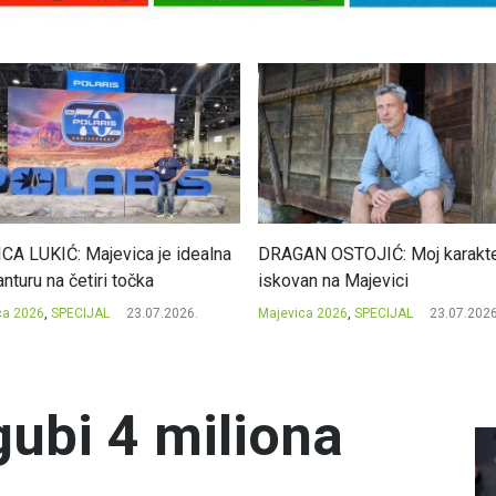
CA LUKIĆ: Majevica je idealna
DRAGAN OSTOJIĆ: Moj karakte
nturu na četiri točka
iskovan na Majevici
ca 2026
,
SPECIJAL
23.07.2026.
Majevica 2026
,
SPECIJAL
23.07.2026
ubi 4 miliona