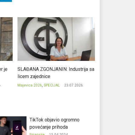
r je
SLAĐANA ZGONJANIN: Industrija sa
NIKOLA GAVRIĆ: L
licem zajednice
regionalni uspje
.
Majevica 2026
,
SPECIJAL
23.07.2026.
Majevica 2026
,
SPEC
TikTok objavio ogromno
povećanje prihoda
Finansije
15.04.2024.