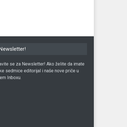
o 10 miliona KM
milijardi dolara dividendi
gu
eu
e
03.03.2017.
Finansije
06.04.2022.
Fin
Newsletter!
javite se za Newsletter! Ako želite da imate
ke sedmice editorijal i naše nove priče u
em Inboxu.