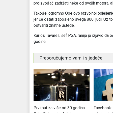
proizvođač zadržati neke od svojih motora, al
Takođe, ogromno Opelovo razvojnoj odjeljenje 
jer će ostati zaposleno svega 800 ljudi. Uz t
ostvariti znatne uštede.
Karlos Tavareš, šef PSA, ranije je izjavio da 
godine.
Preporučujemo vam i sljedeće:
icima podijeliti
Prvi put za više od 30 godina
Facebook: 