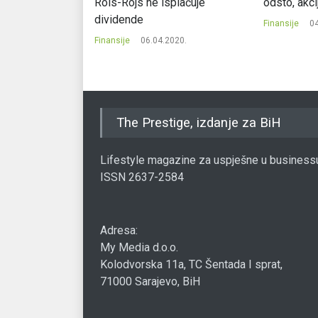
osti 500 miliona
Rols-Rojs ne isplaćuje
odsto, akci
dividende
Finansije
04
2020.
Finansije
06.04.2020.
The Prestige, izdanje za BiH
Lifestyle magazine za uspješne u business
ISSN 2637-2584
Adresa:
My Media d.o.o.
Kolodvorska 11a, TC Šentada I sprat,
71000 Sarajevo, BiH