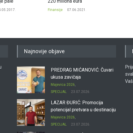
je pale
220 miliona eura
zaradi
.05.2017.
Finansije
07.06.2021.
Finansij
Najnovije objave
u
Pri
PREDRAG MIĆANOVIĆ: Čuvari
sva
ukusa zavičaja
Vaš
Majevica 2026
,
SPECIJAL
23.07.2026.
LAZAR ĐURIĆ: Promocija
potencijal pretvara u destinaciju
Majevica 2026
,
SPECIJAL
23.07.2026.