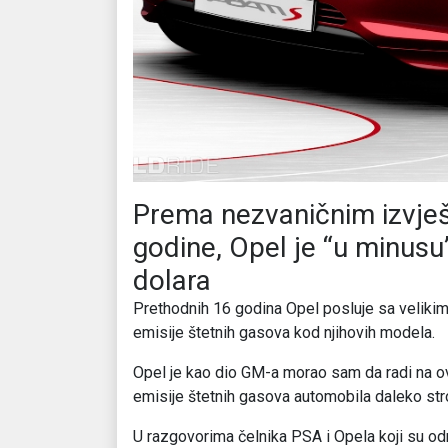
Prema nezvaničnim izvješ
godine, Opel je “u minusu
dolara
Prethodnih 16 godina Opel posluje sa velikim 
emisije štetnih gasova kod njihovih modela.
Opel je kao dio GM-a morao sam da radi na 
emisije štetnih gasova automobila daleko stro
U razgovorima čelnika PSA i Opela koji su odr