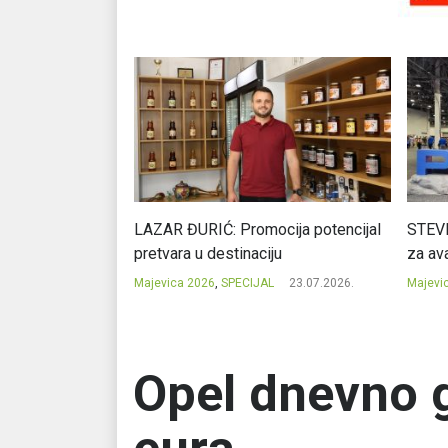
Ć: Čuvari ukusa
LAZAR ĐURIĆ: Promocija potencijal
STEVI
pretvara u destinaciju
za ava
23.07.2026.
Majevica 2026
,
SPECIJAL
23.07.2026.
Majevi
Opel dnevno g