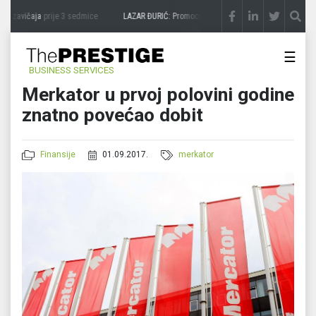
a zavičaja
prije 3 sedmice
LAZAR ĐURIĆ: Promocija potencijal pretvara u destinaciju
☰
BUSINESS SERVICES
Merkator u prvoj polovini godine
znatno povećao dobit
Finansije
01.09.2017.
merkator