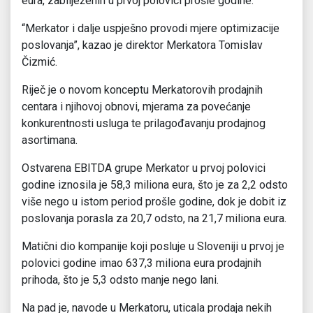
eura, zabilježenih u prvoj polovici prošle godine.
“Merkator i dalje uspješno provodi mjere optimizacije
poslovanja”, kazao je direktor Merkatora Tomislav
Čizmić.
Riječ je o novom konceptu Merkatorovih prodajnih
centara i njihovoj obnovi, mjerama za povećanje
konkurentnosti usluga te prilagođavanju prodajnog
asortimana.
Ostvarena EBITDA grupe Merkator u prvoj polovici
godine iznosila je 58,3 miliona eura, što je za 2,2 odsto
više nego u istom period prošle godine, dok je dobit iz
poslovanja porasla za 20,7 odsto, na 21,7 miliona eura.
Matični dio kompanije koji posluje u Sloveniji u prvoj je
polovici godine imao 637,3 miliona eura prodajnih
prihoda, što je 5,3 odsto manje nego lani.
Na pad je, navode u Merkatoru, uticala prodaja nekih