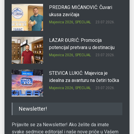
PREDRAG MIĆANOVIĆ: Čuvari
ukusa zavičaja
Majevica 2026
,
SPECIJAL
23.07.2026.
LAZAR ĐURIĆ: Promocija
potencijal pretvara u destinaciju
Majevica 2026
,
SPECIJAL
23.07.2026.
STEVICA LUKIĆ: Majevica je
idealna za avanturu na četiri točka
Majevica 2026
,
SPECIJAL
23.07.2026.
DRAGAN OSTOJIĆ: Moj karakter je
Newsletter!
iskovan na Majevici
Majevica 2026
,
SPECIJAL
23.07.2026.
Prijavite se za Newsletter! Ako želite da imate
svake sedmice editorijal i naše nove priče u Vašem