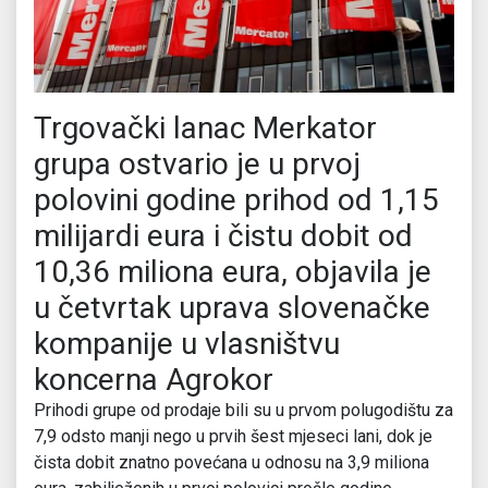
Trgovački lanac Merkator
grupa ostvario je u prvoj
polovini godine prihod od 1,15
milijardi eura i čistu dobit od
10,36 miliona eura, objavila je
u četvrtak uprava slovenačke
kompanije u vlasništvu
koncerna Agrokor
Prihodi grupe od prodaje bili su u prvom polugodištu za
7,9 odsto manji nego u prvih šest mjeseci lani, dok je
čista dobit znatno povećana u odnosu na 3,9 miliona