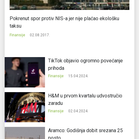
 u
Pokrenut spor protiv NIS-a jer nije plaćao ekološku
Ka
taksu
Fi
Finansije
02.08.2017.
TikTok objavio ogromno povećanje
prihoda
Finansije
15.04.2024.
H&M u prvom kvartalu udvostručio
zaradu
Finansije
02.04.2024.
Aramco: Godišnja dobit srezana 25
posto