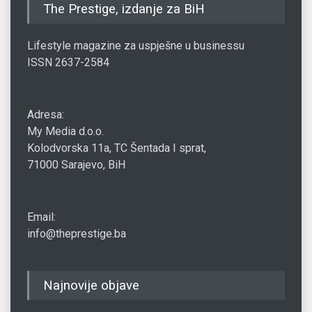
The Prestige, izdanje za BiH
Lifestyle magazine za uspješne u businessu
ISSN 2637-2584
Adresa:
My Media d.o.o.
Kolodvorska 11a, TC Šentada I sprat,
71000 Sarajevo, BiH
Email:
info@theprestige.ba
Najnovije objave