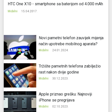
HTC One X10 - smartphone sa baterijom od 4.000 mAh
S
Mobilni
15.04.2017.
Mo
Novi pametni telefon zauvijek mijenja
način upotrebe mobilnog aparata?
Mobilni
24.01.2024.
Tržište pametnih telefona zabilježio
rast nakon dvije godine
Mobilni
30.12.2023.
Apple priznao grešku: Najnoviji
iPhone se pregrijava
Mobilni
02.10.2023.