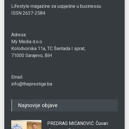
Lifestyle magazine za uspješne u businessu
ISSN 2637-2584
Adresa:
My Media d.o.o.
Kolodvorska 11a, TC Šentada I sprat,
71000 Sarajevo, BiH
Email:
info@theprestige.ba
Najnovije objave
PREDRAG MIĆANOVIĆ: Čuvari