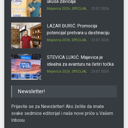
ukusa zavičaja
Majevica 2026
,
SPECIJAL
23.07.2026.
LAZAR ĐURIĆ: Promocija
potencijal pretvara u destinaciju
Majevica 2026
,
SPECIJAL
23.07.2026.
STEVICA LUKIĆ: Majevica je
idealna za avanturu na četiri točka
Majevica 2026
,
SPECIJAL
23.07.2026.
DRAGAN OSTOJIĆ: Moj karakter je
Newsletter!
iskovan na Majevici
Majevica 2026
,
SPECIJAL
23.07.2026.
Prijavite se za Newsletter! Ako želite da imate
svake sedmice editorijal i naše nove priče u Vašem
Inboxu.
SLAĐANA ZGONJANIN: Industrija
sa licem zajednice