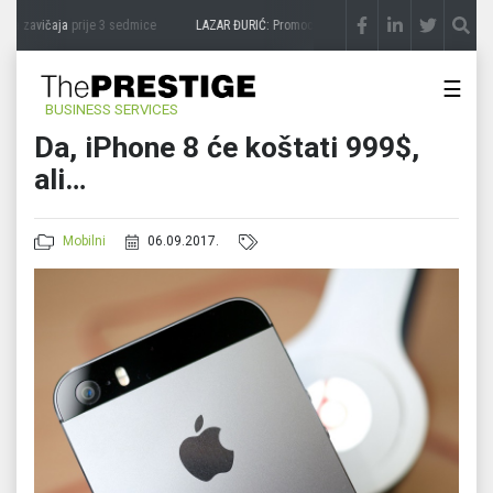
sa zavičaja
prije 3 sedmice
LAZAR ĐURIĆ: Promocija potencijal pretvara u destinaci
☰
BUSINESS SERVICES
Da, iPhone 8 će koštati 999$,
ali…
Mobilni
06.09.2017.