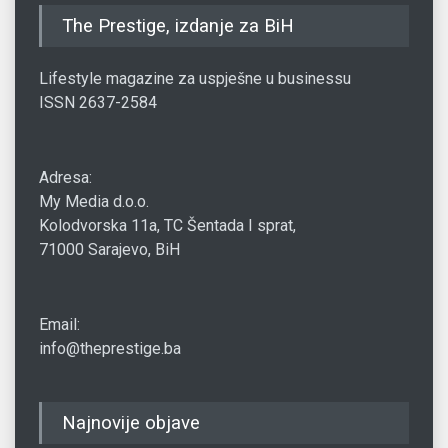
The Prestige, izdanje za BiH
Lifestyle magazine za uspješne u businessu
ISSN 2637-2584
Adresa:
My Media d.o.o.
Kolodvorska 11a, TC Šentada I sprat,
71000 Sarajevo, BiH
Email:
info@theprestige.ba
Najnovije objave