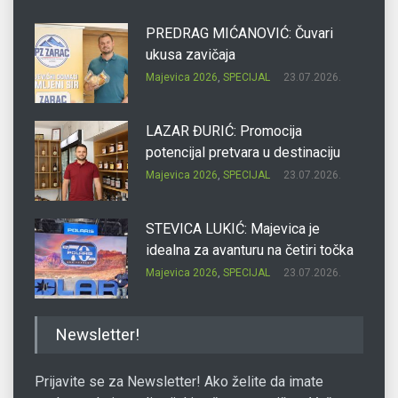
PREDRAG MIĆANOVIĆ: Čuvari
ukusa zavičaja
Majevica 2026
,
SPECIJAL
23.07.2026.
LAZAR ĐURIĆ: Promocija
potencijal pretvara u destinaciju
Majevica 2026
,
SPECIJAL
23.07.2026.
STEVICA LUKIĆ: Majevica je
idealna za avanturu na četiri točka
Majevica 2026
,
SPECIJAL
23.07.2026.
DRAGAN OSTOJIĆ: Moj karakter je
Newsletter!
iskovan na Majevici
Majevica 2026
,
SPECIJAL
23.07.2026.
Prijavite se za Newsletter! Ako želite da imate