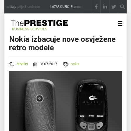
 zavičaja
prije 3 sedmice
LAZAR ĐURIĆ: Promocija potencijal pretvara u destinaciju
☰
BUSINESS SERVICES
Nokia izbacuje nove osvježene
retro modele
Mobilni
18.07.2017.
nokia