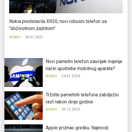
Nokia predstavila XR20, novi robusni telefon sa
V
“doživotnom zaštitom”
Mo
Mobilni
28.07.2021.
Novi pametni telefon zauvijek mijenja
način upotrebe mobilnog aparata?
Mobilni
24.01.2024.
Tržište pametnih telefona zabilježio
rast nakon dvije godine
Mobilni
30.12.2023.
Apple priznao grešku: Najnoviji