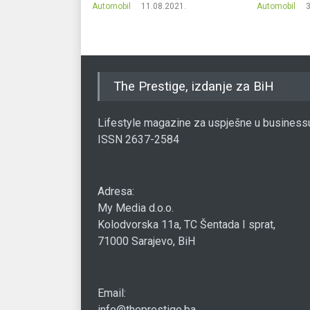
.2016.
Automobil
11.08.2021.
Automobil
3
The Prestige, izdanje za BiH
Lifestyle magazine za uspješne u business
ISSN 2637-2584
Adresa:
My Media d.o.o.
Kolodvorska 11a, TC Šentada I sprat,
71000 Sarajevo, BiH
Email:
info@theprestige.ba