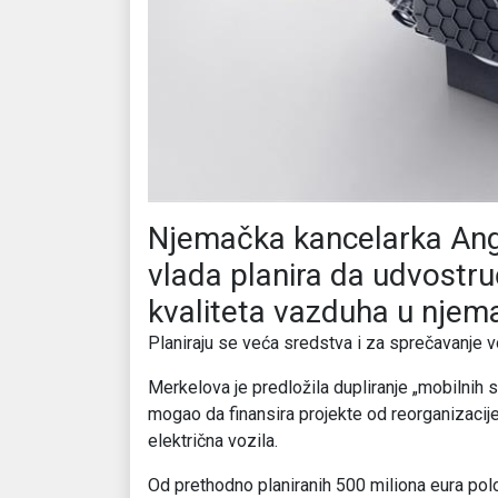
Njemačka kancelarka Ange
vlada planira da udvostru
kvaliteta vazduha u nje
Planiraju se veća sredstva i za sprečavanje vož
Merkelova je predložila dupliranje „mobilnih sr
mogao da finansira projekte od reorganizaci
električna vozila.
Od prethodno planiranih 500 miliona eura polo