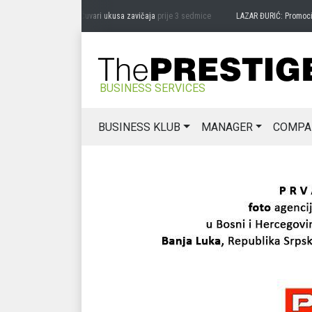
EDRAG MIĆANOVIĆ: Čuvari ukusa zavičaja
prije 3 sedmice
LAZAR ĐURIĆ: Promocija po
BUSINESS SERVICES
BUSINESS KLUB
MANAGER
COMPA