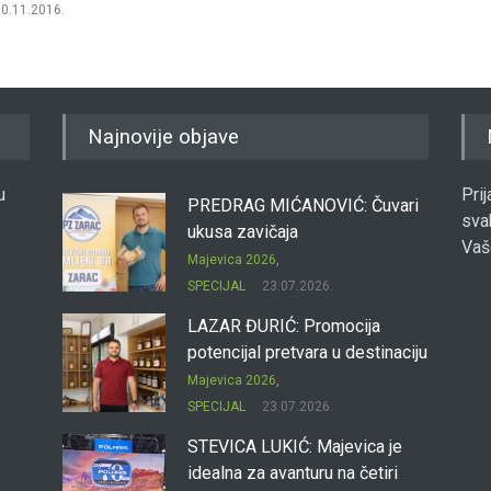
0.11.2016.
Automob
Najnovije objave
u
Pri
PREDRAG MIĆANOVIĆ: Čuvari
sva
ukusa zavičaja
Vaš
Majevica 2026
,
SPECIJAL
23.07.2026.
LAZAR ĐURIĆ: Promocija
potencijal pretvara u destinaciju
Majevica 2026
,
SPECIJAL
23.07.2026.
STEVICA LUKIĆ: Majevica je
idealna za avanturu na četiri