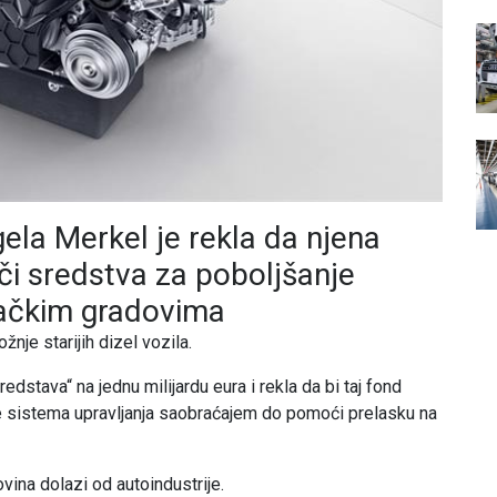
la Merkel je rekla da njena
či sredstva za poboljšanje
mačkim gradovima
nje starijih dizel vozila.
edstava“ na jednu milijardu eura i rekla da bi taj fond
je sistema upravljanja saobraćajem do pomoći prelasku na
vina dolazi od autoindustrije.