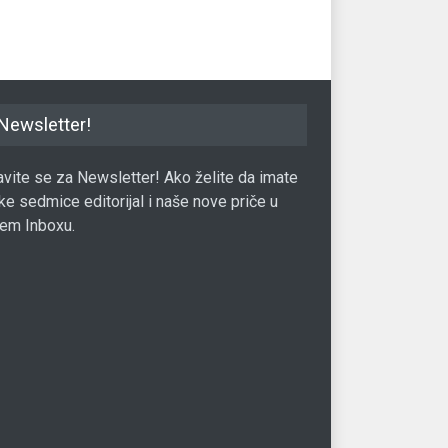
il
21.09.2022.
Automobil
14.03.2017.
Newsletter!
javite se za Newsletter! Ako želite da imate
ke sedmice editorijal i naše nove priče u
em Inboxu.