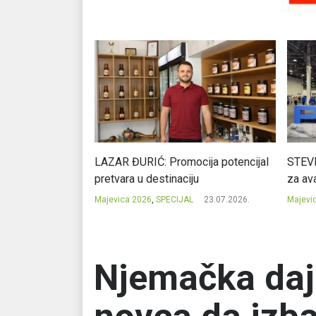
Ć: Čuvari ukusa
LAZAR ĐURIĆ: Promocija potencijal
STEVI
pretvara u destinaciju
za ava
23.07.2026.
Majevica 2026
,
SPECIJAL
23.07.2026.
Majevi
Njemačka daj