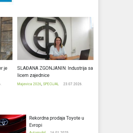
r je
SLAĐANA ZGONJANIN: Industrija sa
NIKOLA GAVRIĆ: L
licem zajednice
regionalni uspje
.
Majevica 2026
,
SPECIJAL
23.07.2026.
Majevica 2026
,
SPEC
Rekordna prodaja Toyote u
Evropi
Automobil
16.01.2025.