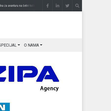
a avanturu na četiri točka
prije 3 sedmice
DRAGAN OSTOJIĆ: Moj karakter je iskova
SPECIJAL
O NAMA