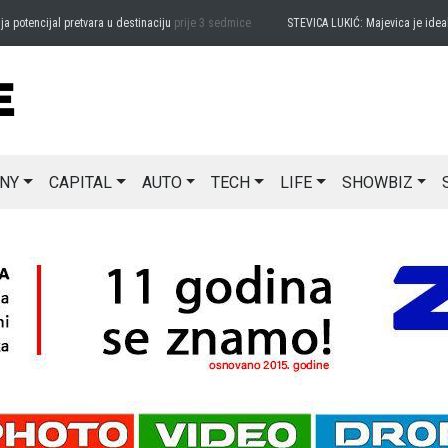
tencijal pretvara u destinaciju
prije 3 sedmice
STEVICA LUKIĆ: Majevica je idealna z
NY
CAPITAL
AUTO
TECH
LIFE
SHOWBIZ