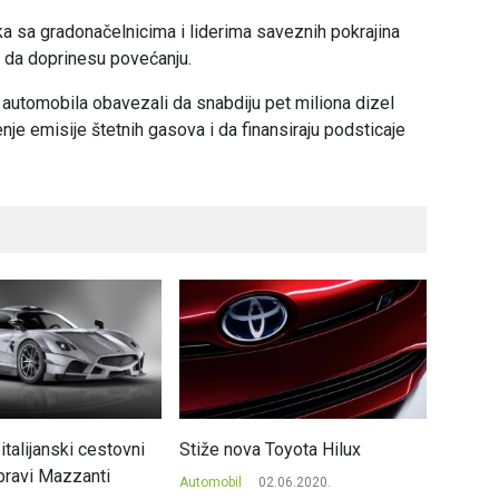
ka sa gradonačelnicima i liderima saveznih pokrajina
 da doprinesu povećanju.
automobila obavezali da snabdiju pet miliona dizel
nje emisije štetnih gasova i da finansiraju podsticaje
 italijanski cestovni
Stiže nova Toyota Hilux
Kineski
pravi Mazzanti
evrops
Automobil
02.06.2020.