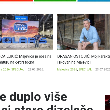
CA LUKIĆ: Majevica je idealna
DRAGAN OSTOJIĆ: Moj karakte
nturu na četiri točka
iskovan na Majevici
ca 2026
,
SPECIJAL
23.07.2026.
Majevica 2026
,
SPECIJAL
23.07.2026
e duplo više