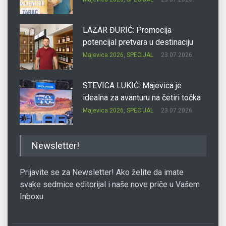
LAZAR ĐURIĆ: Promocija
potencijal pretvara u destinaciju
Majevica 2026
,
SPECIJAL
23.07.2026.
STEVICA LUKIĆ: Majevica je
idealna za avanturu na četiri točka
Majevica 2026
,
SPECIJAL
23.07.2026.
DRAGAN OSTOJIĆ: Moj karakter je
Newsletter!
iskovan na Majevici
Majevica 2026
,
SPECIJAL
23.07.2026.
Prijavite se za Newsletter! Ako želite da imate
svake sedmice editorijal i naše nove priče u Vašem
Inboxu.
SLAĐANA ZGONJANIN: Industrija
sa licem zajednice
Majevica 2026
,
SPECIJAL
23.07.2026.