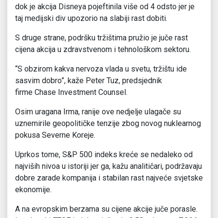
dok je akcija Disneya pojeftinila više od 4 odsto jer je
taj medijski div upozorio na slabiji rast dobiti.
S druge strane, podršku tržištima pružio je juče rast
cijena akcija u zdravstvenom i tehnološkom sektoru.
“S obzirom kakva nervoza vlada u svetu, tržištu ide
sasvim dobro”, kaže Peter Tuz, predsjednik
firme Chase Investment Counsel.
Osim uragana Irma, ranije ove nedjelje ulagače su
uznemirile geopolitičke tenzije zbog novog nuklearnog
pokusa Severne Koreje.
Uprkos tome, S&P 500 indeks kreće se nedaleko od
najviših nivoa u istoriji jer ga, kažu analitičari, podržavaju
dobre zarade kompanija i stabilan rast najveće svjetske
ekonomije.
A na evropskim berzama su cijene akcije juče porasle.