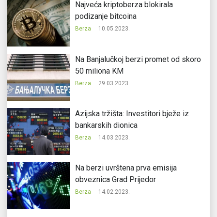
Najveća kriptoberza blokirala
podizanje bitcoina
Berza
10.05.2023.
Na Banjalučkoj berzi promet od skoro
50 miliona KM
Berza
29.03.2023.
Azijska tržišta: Investitori bježe iz
bankarskih dionica
Berza
14.03.2023.
Na berzi uvrštena prva emisija
obveznica Grad Prijedor
Berza
14.02.2023.