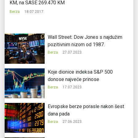
KM, na SASE 269.470 KM
Be
Berza
18.07.2017.
Wall Street: Dow Jones s najdužim
pozitivnim nizom od 1987.
Berza
27.07.2023.
Koje dionice indeksa S&P 500
donose najveće prinose
Berza
17.07.2023.
Evropske berze porasle nakon šest
dana pada
Berza
27.06.2023.