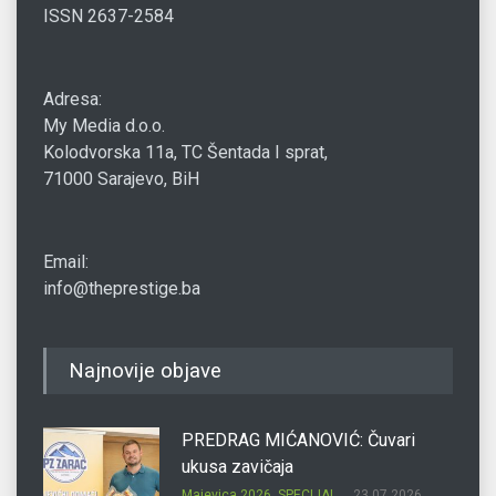
ISSN 2637-2584
Adresa:
My Media d.o.o.
Kolodvorska 11a, TC Šentada I sprat,
71000 Sarajevo, BiH
Email:
info@theprestige.ba
Najnovije objave
PREDRAG MIĆANOVIĆ: Čuvari
ukusa zavičaja
Majevica 2026
,
SPECIJAL
23.07.2026.