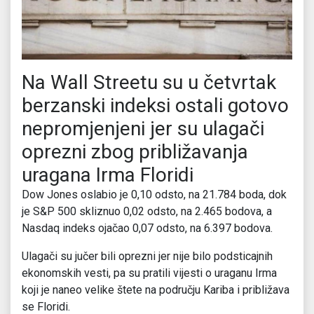
Na Wall Streetu su u četvrtak
berzanski indeksi ostali gotovo
nepromjenjeni jer su ulagači
oprezni zbog približavanja
uragana Irma Floridi
Dow Jones oslabio je 0,10 odsto, na 21.784 boda, dok
je S&P 500 skliznuo 0,02 odsto, na 2.465 bodova, a
Nasdaq indeks ojačao 0,07 odsto, na 6.397 bodova.
Ulagači su jučer bili oprezni jer nije bilo podsticajnih
ekonomskih vesti, pa su pratili vijesti o uraganu Irma
koji je naneo velike štete na području Kariba i približava
se Floridi.