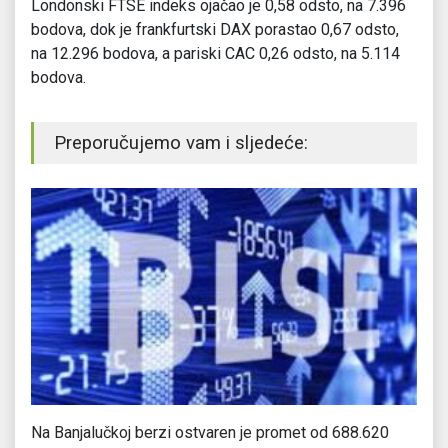
Londonski FTSE indeks ojačao je 0,58 odsto, na 7.396
bodova, dok je frankfurtski DAX porastao 0,67 odsto,
na 12.296 bodova, a pariski CAC 0,26 odsto, na 5.114
bodova.
Preporučujemo vam i sljedeće:
e
Na Banjalučkoj berzi ostvaren je promet od 688.620
Ev