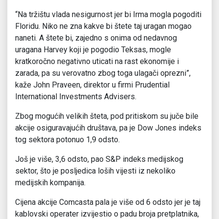
“Na tržištu vlada nesigurnost jer bi Irma mogla pogoditi
Floridu. Niko ne zna kakve bi štete taj uragan mogao
naneti. A štete bi, zajedno s onima od nedavnog
uragana Harvey koji je pogodio Teksas, mogle
kratkoročno negativno uticati na rast ekonomije i
zarada, pa su verovatno zbog toga ulagači oprezni”,
kaže John Praveen, direktor u firmi Prudential
International Investments Advisers.
Zbog mogućih velikih šteta, pod pritiskom su juče bile
akcije osiguravajućih društava, pa je Dow Jones indeks
tog sektora potonuo 1,9 odsto.
Još je više, 3,6 odsto, pao S&P indeks medijskog
sektor, što je posljedica loših vijesti iz nekoliko
medijskih kompanija.
Cijena akcije Comcasta pala je više od 6 odsto jer je taj
kablovski operater izvijestio o padu broja pretplatnika,