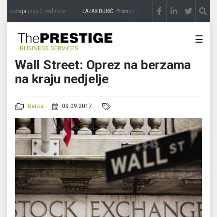
 zavičaja
prije 3 sedmice
LAZAR ĐURIĆ: Promocija potencijal pretvara u destinaciju
p
☰
BUSINESS SERVICES
Wall Street: Oprez na berzama
na kraju nedjelje
Berza
09.09.2017.