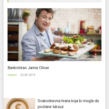
Bankrotirao Jamie Oliver
Va
Gastro
23.05.2019.
Ga
Svakodnevna hrana koja bi mogla da
postane luksuz