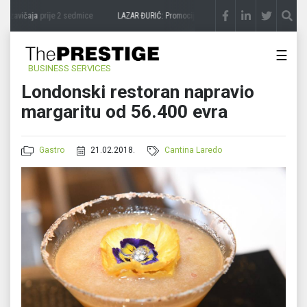
 zavičaja
prije 2 sedmice
LAZAR ĐURIĆ: Promocija potencijal pretvara u destinaciju
☰
BUSINESS SERVICES
Londonski restoran napravio
margaritu od 56.400 evra
Gastro
21.02.2018.
Cantina Laredo