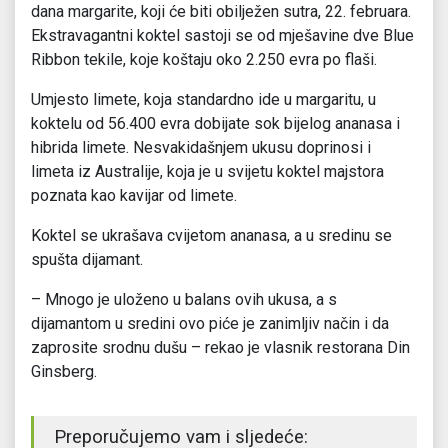
dana margarite, koji će biti obilježen sutra, 22. februara.
Ekstravagantni koktel sastoji se od mješavine dve Blue
Ribbon tekile, koje koštaju oko 2.250 evra po flaši.
Umjesto limete, koja standardno ide u margaritu, u
koktelu od 56.400 evra dobijate sok bijelog ananasa i
hibrida limete. Nesvakidašnjem ukusu doprinosi i
limeta iz Australije, koja je u svijetu koktel majstora
poznata kao kavijar od limete.
Koktel se ukrašava cvijetom ananasa, a u sredinu se
spušta dijamant.
– Mnogo je uloženo u balans ovih ukusa, a s
dijamantom u sredini ovo piće je zanimljiv način i da
zaprosite srodnu dušu – rekao je vlasnik restorana Din
Ginsberg.
Preporučujemo vam i sljedeće: