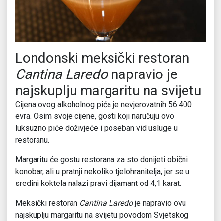
Londonski meksički restoran
Cantina Laredo
napravio je
najskuplju margaritu na svijetu
Cijena ovog alkoholnog pića je nevjerovatnih 56.400
evra. Osim svoje cijene, gosti koji naručuju ovo
luksuzno piće doživjeće i poseban vid usluge u
restoranu.
Margaritu će gostu restorana za sto donijeti obični
konobar, ali u pratnji nekoliko tjelohranitelja, jer se u
sredini koktela nalazi pravi dijamant od 4,1 karat.
Meksički restoran
Cantina Laredo
je napravio ovu
najskuplju margaritu na svijetu povodom Svjetskog