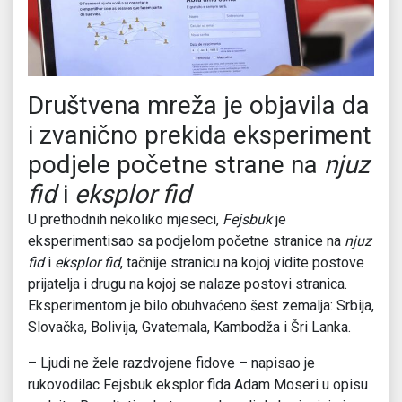
Društvena mreža je objavila da
i zvanično prekida eksperiment
podjele početne strane na
njuz
fid
i
eksplor fid
U prethodnih nekoliko mjeseci,
Fejsbuk
je
eksperimentisao sa podjelom početne stranice na
njuz
fid
i
eksplor fid
, tačnije stranicu na kojoj vidite postove
prijatelja i drugu na kojoj se nalaze postovi stranica.
Eksperimentom je bilo obuhvaćeno šest zemalja: Srbija,
Slovačka, Bolivija, Gvatemala, Kambodža i Šri Lanka.
– Ljudi ne žele razdvojene fidove – napisao je
rukovodilac Fejsbuk eksplor fida Adam Moseri u opisu