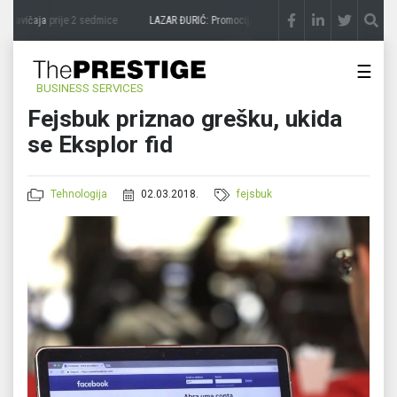
 zavičaja
prije 2 sedmice
LAZAR ĐURIĆ: Promocija potencijal pretvara u destinaciju
p
☰
BUSINESS SERVICES
Fejsbuk priznao grešku, ukida
se Eksplor fid
Tehnologija
02.03.2018.
fejsbuk