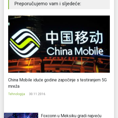
Preporučujemo vam i sljedeće:
China Mobile iduće godine započinje s testiranjem 5G
No
mreža
Te
Tehnologija
30.11.2016.
Foxconn u Meksiku gradi najveću