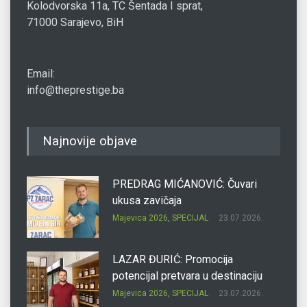
Kolodvorska 11a, TC Šentada I sprat,
71000 Sarajevo, BiH
Email:
info@theprestige.ba
Najnovije objave
PREDRAG MIĆANOVIĆ: Čuvari
ukusa zavičaja
Majevica 2026
,
SPECIJAL
23.07.2026.
LAZAR ĐURIĆ: Promocija
potencijal pretvara u destinaciju
Majevica 2026
,
SPECIJAL
23.07.2026.