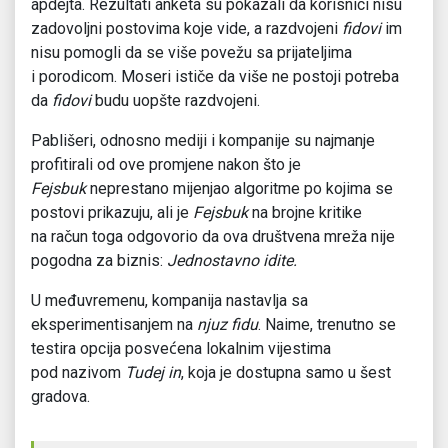
apdejta. Rezultati anketa su pokazali da korisnici nisu
zadovoljni postovima koje vide, a razdvojeni
fidovi
im
nisu pomogli da se više povežu sa prijateljima
i porodicom. Moseri ističe da više ne postoji potreba
da
fidovi
budu uopšte razdvojeni.
Pablišeri, odnosno mediji i kompanije su najmanje
profitirali od ove promjene nakon što je
Fejsbuk
neprestano mijenjao algoritme po kojima se
postovi prikazuju, ali je
Fejsbuk
na brojne kritike
na račun toga odgovorio da ova društvena mreža nije
pogodna za biznis:
Jednostavno idite.
U međuvremenu, kompanija nastavlja sa
eksperimentisanjem na
njuz fidu
. Naime, trenutno se
testira opcija posvećena lokalnim vijestima
pod nazivom
Tudej in
, koja je dostupna samo u šest
gradova.