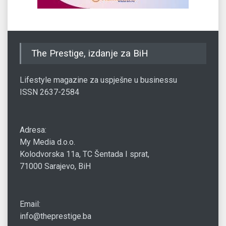
The Prestige, izdanje za BiH
Lifestyle magazine za uspješne u businessu
ISSN 2637-2584
Adresa:
My Media d.o.o.
Kolodvorska 11a, TC Šentada I sprat,
71000 Sarajevo, BiH
Email:
info@theprestige.ba