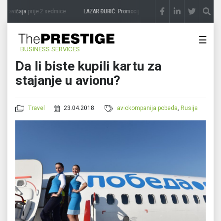
 zavičaja
prije 2 sedmice
LAZAR ĐURIĆ: Promocija potencijal pretvara u destinaciju
p
☰
BUSINESS SERVICES
Da li biste kupili kartu za
stajanje u avionu?
Travel
23.04.2018.
aviokompanija pobeda
,
Rusija