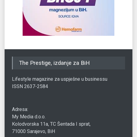
The Prestige, izdanje za BiH
Lifestyle magazine za uspješne u businessu
ISSN 2637-2584
Adresa:
My Media d.o.o.
Kolodvorska 11a, TC Šentada I sprat,
71000 Sarajevo, BiH