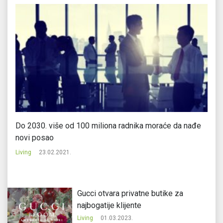
Do 2030. više od 100 miliona radnika moraće da nađe
De
novi posao
mi
Living
23.02.2021.
Li
Gucci otvara privatne butike za
najbogatije klijente
Living
01.03.2023.