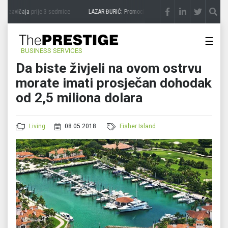
 zavičaja
prije 3 sedmice
LAZAR ĐURIĆ: Promocija potencijal pretvara u destinaciju
☰
BUSINESS SERVICES
Da biste živjeli na ovom ostrvu
morate imati prosječan dohodak
od 2,5 miliona dolara
Living
08.05.2018.
Fisher Island