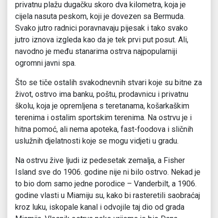
privatnu plažu dugačku skoro dva kilometra, koja je
cijela nasuta peskom, koji je dovezen sa Bermuda.
Svako jutro radnici poravnavaju pijesak i tako svako
jutro iznova izgleda kao da je tek prvi put posut. Ali,
navodno je među stanarima ostrva najpopularniji
ogromni javni spa.
Što se tiče ostalih svakodnevnih stvari koje su bitne za
život, ostrvo ima banku, poštu, prodavnicu i privatnu
školu, koja je opremljena s teretanama, košarkaškim
terenima i ostalim sportskim terenima. Na ostrvu je i
hitna pomoć, ali nema apoteka, fast-foodova i sličnih
uslužnih djelatnosti koje se mogu vidjeti u gradu.
Na ostrvu žive ljudi iz pedesetak zemalja, a Fisher
Island sve do 1906. godine nije ni bilo ostrvo. Nekad je
to bio dom samo jedne porodice – Vanderbilt, a 1906.
godine vlasti u Miamiju su, kako bi rasteretili saobraćaj
kroz luku, iskopale kanal i odvojile taj dio od grada