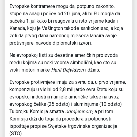
Evropske kontramere mogu da, potpuno zakonito,
stupe na snagu počev od 20. juna, ali bi EU mogla da
sačeka 1. jul kako bi reagovala u isto vrijeme kada i
Kanada, koju je Vašington takođe sankcionisao, a koja
želi da prvog dana narednog mjeseca lansira svoje
protivmjere, navode diplomatski izvori.
Na evropskoj listi su desetine američkih proizvoda
među kojima su neki veoma simbolični, kao što su
viski, motori marke
Harli-Dejvidson
i džins.
Evropske protivmjere imaju za svrhu da, u prvo vrijeme,
kompenzuju u visini od 2,8 milijarde evra štetu koju su
evropskoj industriji nanijele američke takse na uvoz
evropskog čelika (25 odsto) i aluminijuma (10 odsto).
Tu brojku Komisija smatra
odmjerenom,
a pri tom
Komisija drži do toga da procedura u potpunosti
ispoštuje propise Svjetske trgovinske organizacije
(STO).