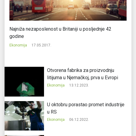
Najniža nezaposlenost u Britaniji u posljednje 42
Ki
godine
Ek
Ekonomija
17.05.2017.
Otvorena fabrika za proizvodnju
litijuma u Njemačkoj, prva u Evropi
Ekonomija
13.12.2023.
U oktobru porastao promet industrije
u RS
Ekonomija
06.12.2022.