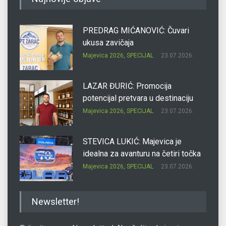
PREDRAG MIĆANOVIĆ: Čuvari
ukusa zavičaja
Majevica 2026
,
SPECIJAL
23.07.2026.
LAZAR ĐURIĆ: Promocija
potencijal pretvara u destinaciju
Majevica 2026
,
SPECIJAL
23.07.2026.
STEVICA LUKIĆ: Majevica je
idealna za avanturu na četiri točka
Majevica 2026
,
SPECIJAL
23.07.2026.
DRAGAN OSTOJIĆ: Moj karakter je
Newsletter!
iskovan na Majevici
Majevica 2026
,
SPECIJAL
23.07.2026.