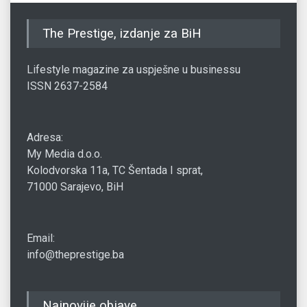
The Prestige, izdanje za BiH
Lifestyle magazine za uspješne u businessu
ISSN 2637-2584
Adresa:
My Media d.o.o.
Kolodvorska 11a, TC Šentada I sprat,
71000 Sarajevo, BiH
Email:
info@theprestige.ba
Najnovije objave