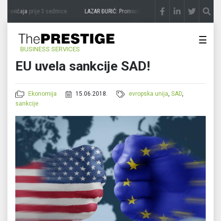
 zavičaja
prije 3 sedmice
LAZAR ĐURIĆ: Promocija potencijal pretvara u destinaciju
☰
BUSINESS SERVICES
EU uvela sankcije SAD!
Ekonomija
15.06.2018.
evropska unija
,
SAD
,
sankcije